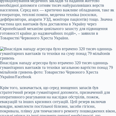
функціонування медичних закладів та надання життєво
необхідної допомоги сотням тисяч найуразливіших верств
населення. Серед них — критично важливе обладнання, таке як
генератори, теплові помпи, медична техніка (носилки,
дефібрилятори, апарати УЗД, монітори пацієнтів) тощо. Значна
частина цих вантажів була доставлена в Україну через
Європейський механізм цивільного захисту для підвищення
готовності країни до надзвичайних подій», – заявили в
Товаристві Червоного Хреста України.
Внаслідок нападу агресора було втрачено 320 тисяч одиниць
гуманітарних вантажів та техніки загальною вартістю понад 79
мільйонів гривень фото: Товариство Червоного Хреста
України/Facebook
Крім того, зазначається, що серед знищених запасів був
стратегічний резерв гуманітарної допомоги, призначений для
оперативного реагування на наслідки обстрілів, пожеж,
евакуацій та інших кризових ситуацій. Цей резерв включав
ковдри, комплекти постільної білизни, засоби гігієни,
покривала, плівку для тимчасового ремонту пошкоджених вікон,
спальні мішки та інші предмети першої необхідності, що