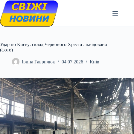
Skip
to
content
Удар по Києву: склад Червоного Хреста ліквідовано
(фото)
Ірина Гаврилюк
04.07.2026
Київ