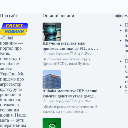
Про сайт
Останні новини
Інформ
П
К
и
«Свіжі
Р
новини» —
Штучний інтелект вже
й
портал про
приймає дзвінки до 911: як це
п
Київ,
змінює порятунок життів
Тарас Гордієнко
Aug 8, 2026
а
політику та
Центр екстреного зв’язку округу
П
суспільне
Орлеан (OPCD) у штаті Луїзіана,
а
життя
США, впроваджує інноваційний підхід
к
до обробки викликів екстреної служби
України. Ми
н
911, інтегруючи…
пишемо про
ті
агросектор,
К
культуру та
Alibaba монетизує ШІ: великі
С
резонансні
клієнти ділитимуться доходом
інциденти,
від застосунків
Тарас Гордієнко
Aug 8, 2026
стежачи за
Alibaba переосмислює монетизацію ІІ:
головним
відсоток від виторгу замість
щодня. Наша
безкоштовного доступу Відкриті ваги
мета — бути
та вихідний код китайських моделей
оперативним
штучного інтелекту зовсім…