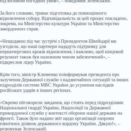
під впливом погодних умов», – повідомив Зеленський.
За його словами, триває підготовка до повноцінного
відновлення собору. Відповідальність за цей процес покладено,
зокрема, на Міністерство культури України та Міністерство
закордонних справ.
«Нещодавно під час зустрічі з Президентом Швейцарії ми
узгодили, що наші партнери нададуть підтримку для
першочергових кроків відновлення, і важливо, щоб кінцевий
результат також був належним чином забезпечений», –
підкреслив лідер України.
Крім того, міністр Клименко поінформував президента про
залучення Державної служби з надзвичайних ситуацій та інших
підрозділів системи МВС України до усунення наслідків
російських ударів в інших регіонах.
«Окремо обговорили завдання, що стоять перед підрозділами
Національної гвардії України, Нацполіції та Державної
прикордонної служби у контексті оборони нашої держави на
фронті. Також було надано звіт щодо організації охорони
північних ділянок державного кордону України. Дякую!», –
резюмував Зеленський.