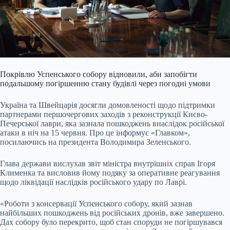
Покрівлю Успенського собору відновили, аби запобігти
подальшому погіршенню стану будівлі через погодні умови
Україна та Швейцарія досягли домовленості щодо підтримки
партнерами першочергових заходів з реконструкції Києво-
Печерської лаври, яка зазнала пошкоджень внаслідок російської
атаки в ніч на 15 червня. Про це інформує «Главком»,
посилаючись на президента Володимира Зеленського.
Глава держави вислухав звіт міністра внутрішніх справ Ігоря
Клименка та висловив йому подяку за оперативне реагування
щодо ліквідації наслідків російського удару по Лаврі.
«Роботи з консервації Успенського собору, який зазнав
найбільших пошкоджень від російських дронів, вже завершено.
Дах собору було перекрито, щоб стан споруди не погіршувався