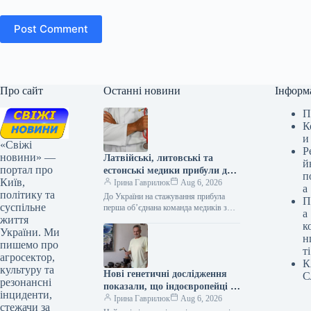
Post Comment
Про сайт
Останні новини
Інформ
П
К
и
«Свіжі
Р
новини» —
Латвійські, литовські та
й
портал про
естонські медики прибули до
п
Київ,
України на стажування
Ірина Гаврилюк
Aug 6, 2026
а
політику та
До України на стажування прибула
П
суспільне
перша об’єднана команда медиків з
а
життя
Балтійських країн 06.08.2026 04:49
к
Укрінформ Перша спільна місія
України. Ми
н
лікарів із…
пишемо про
ті
агросектор,
К
культуру та
Нові генетичні дослідження
С
резонансні
показали, що індоєвропейці є
інциденти,
предками українців – зазначає
Ірина Гаврилюк
Aug 6, 2026
стежачи за