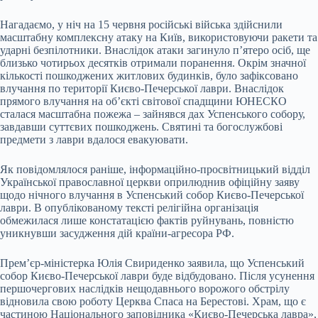
Нагадаємо, у ніч на 15 червня російські війська здійснили
масштабну комплексну атаку на Київ, використовуючи ракети та
ударні безпілотники. Внаслідок атаки загинуло п’ятеро осіб, ще
близько чотирьох десятків отримали поранення. Окрім значної
кількості пошкоджених житлових будинків, було зафіксовано
влучання по території Києво-Печерської лаври. Внаслідок
прямого влучання на об’єкті світової спадщини ЮНЕСКО
сталася масштабна пожежа – зайнявся дах Успенського собору,
завдавши суттєвих пошкоджень. Святині та богослужбові
предмети з лаври вдалося евакуювати.
Як повідомлялося раніше, інформаційно-просвітницький відділ
Української православної церкви оприлюднив офіційну заяву
щодо нічного влучання в Успенський собор Києво-Печерської
лаври. В опублікованому тексті релігійна організація
обмежилася лише констатацією фактів руйнувань, повністю
уникнувши засудження дій країни-агресора РФ.
Прем’єр-міністерка Юлія Свириденко заявила, що Успенський
собор Києво-Печерської лаври буде відбудовано. Після усунення
першочергових наслідків нещодавнього ворожого обстрілу
відновила свою роботу Церква Спаса на Берестові. Храм, що є
частиною Національного заповідника «Києво-Печерська лавра»,