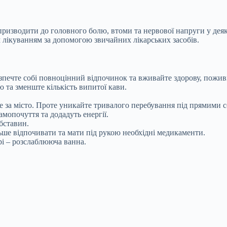
ризводити до головного болю, втоми та нервової напруги у деяк
лікуванням за допомогою звичайних лікарських засобів.
зпечте собі повноцінний відпочинок та вживайте здорову, пожив
 та зменште кількість випитої кави.
те за місто. Проте уникайте тривалого перебування під прямими
опочуття та додадуть енергії.
бставин.
ше відпочивати та мати під рукою необхідні медикаменти.
рі – розслаблююча ванна.