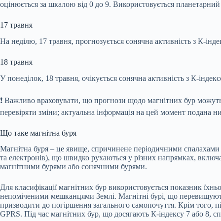
оцінюється за шкалою від 0 до 9. Використовується планетарний
17 травня
На неділю, 17 травня, прогнозується сонячна активність з К-інде
18 травня
У понеділок, 18 травня, очікується сонячна активність з К-індек
❗️ Важливо враховувати, що прогнози щодо магнітних бур можуть
перевіряти зміни; актуальна інформація на цей момент подана н
Що таке магнітна буря
Магнітна буря – це явище, спричинене періодичними спалахами та
та електронів), що швидко рухаються у різних напрямках, включ
магнітними бурями або сонячними бурями.
Для класифікації магнітних бур використовується показник їхньо
непоміченими мешканцями Землі. Магнітні бурі, що перевищують
призводити до погіршення загального самопочуття. Крім того, під
GPRS. Під час магнітних бур, що досягають К-індексу 7 або 8, сп