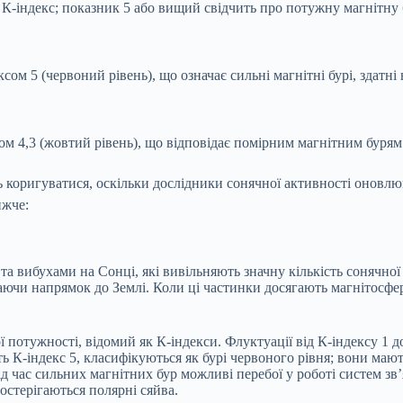
 К-індекс; показник 5 або вищий свідчить про потужну магнітну
ксом 5 (червоний рівень), що означає сильні магнітні бурі, здатн
сом 4,3 (жовтий рівень), що відповідає помірним магнітним бурям
 коригуватися, оскільки дослідники сонячної активності оновлю
ижче:
 вибухами на Сонці, які вивільняють значну кількість сонячної е
аючи напрямок до Землі. Коли ці частинки досягають магнітосфер
ї потужності, відомий як К-індекси. Флуктуації від К-індексу 1 
 К-індекс 5, класифікуються як бурі червоного рівня; вони маю
 час сильних магнітних бур можливі перебої у роботі систем зв’я
остерігаються полярні сяйва.