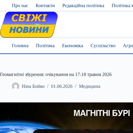
Skip
Про нас
Контакти
Редакційна політика
Політика 
to
content
Головна
Політика
Економіка
Суспільство
Агро
Геомагнітні збурення: очікування на 17-18 травня 2026
Ніна Бойко
01.06.2026
Медицина