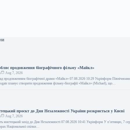
ни
робляє продовження біографічного фільму «Майкл»
к
Aug 7, 2026
над продовженням біографічної драми «Майкл» 07.08.2026 10:29 Укрінформ Північноам
nsgate планує створити продовження фільму-біографії «Майкл» (Michael), що…
тецький проєкт до Дня Незалежності України розкриється у Києві
к
Aug 7, 2026
ть мистецький захід до Дня Незалежності 07.08.2026 10:41 Укрінформ У п’ятницю, 7 сер
орах Національної спілки…