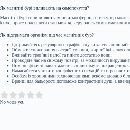
Як магнітні бурі впливають на самопочуття?
Магнітні бурі спричиняють зміни атмосферного тиску, що може п
існує, проте полегшити стан можна, керуючись симптоматичним 
Як підтримати організм під час магнітних бур?
Дотримуйтесь регулярного графіка сну та харчування: забе
Обмежте споживання гострої, солоної, жирної їжі, алкоголю
Вживайте трав’яні напої та пийте достатньо води.
Проводьте час на свіжому повітрі, за можливості вирушай
Помірні фізичні навантаження сприятимуть покращенню сам
Намагайтеся уникати конфліктних ситуацій та стресових о
Особам із хронічними захворюваннями рекомендовано біль
Вранці для бадьорості допоможе контрастний душ, а ввече
Submit Rating
Rate this item:
No votes yet.