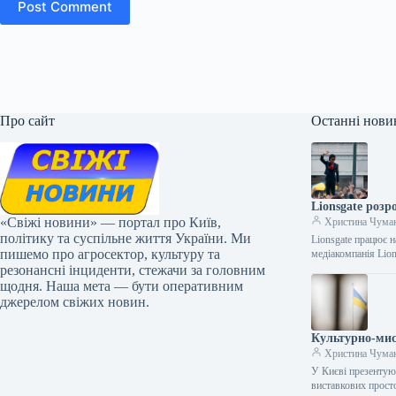
Post Comment
Про сайт
Останні нови
Lionsgate роз
«Свіжі новини» — портал про Київ,
Христина Чума
політику та суспільне життя України. Ми
Lionsgate працює 
пишемо про агросектор, культуру та
медіакомпанія Lio
резонансні інциденти, стежачи за головним
щодня. Наша мета — бути оперативним
джерелом свіжих новин.
Культурно-мис
Христина Чума
У Києві презентую
виставкових прост