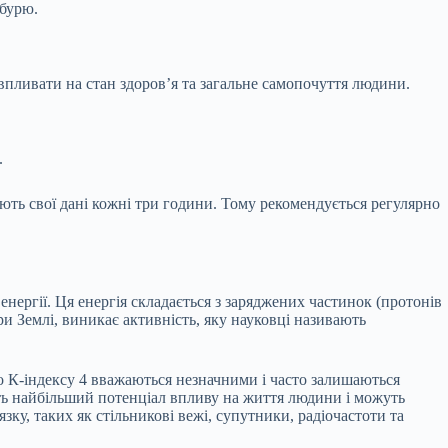
 бурю.
і впливати на стан здоров’я та загальне самопочуття людини.
.
ють свої дані кожні три години. Тому рекомендується регулярно
нергії. Ця енергія складається з заряджених частинок (протонів
и Землі, виникає активність, яку науковці називають
до К-індексу 4 вважаються незначними і часто залишаються
ть найбільший потенціал впливу на життя людини і можуть
зку, таких як стільникові вежі, супутники, радіочастоти та