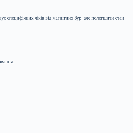
нує специфічних ліків від магнітних бур, але полегшити стан
ювання.