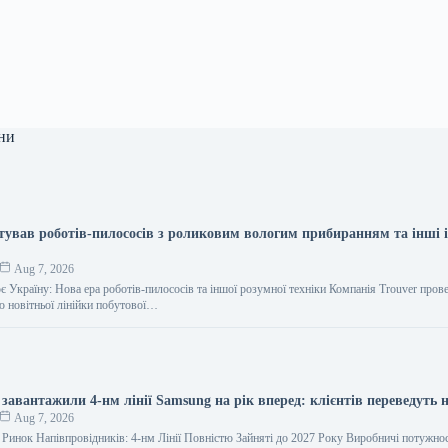
ни
нтував роботів-пилососів з роликовим вологим прибиранням та інші і
Aug 7, 2026
є Україну: Нова ера роботів-пилососів та іншої розумної техніки Компанія Trouver пров
ю новітньої лінійки побутової…
авантажили 4-нм лінії Samsung на рік вперед: клієнтів переведуть 
Aug 7, 2026
инок Напівпровідників: 4-нм Лінії Повністю Зайняті до 2027 Року Виробничі потужнос