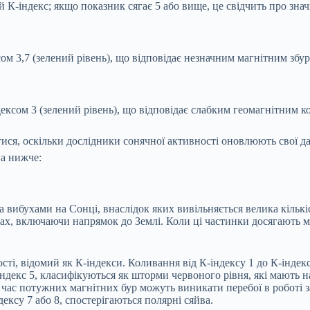
К-індекс; якщо показник сягає 5 або вище, це свідчить про значн
сом 3,7 (зелений рівень), що відповідає незначним магнітним збу
дексом 3 (зелений рівень), що відповідає слабким геомагнітним 
тися, оскільки дослідники сонячної активності оновлюють свої д
на нижче:
вибухами на Сонці, внаслідок яких вивільняється велика кількіс
ах, включаючи напрямок до Землі. Коли ці частинки досягають маг
ості, відомий як К-індекси. Коливання від К-індексу 1 до К-інд
-індекс 5, класифікуються як шторми червоного рівня, які мають
час потужних магнітних бур можуть виникати перебої в роботі зас
ексу 7 або 8, спостерігаються полярні сяйва.