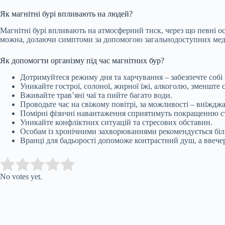
Як магнітні бурі впливають на людей?
Магнітні бурі впливають на атмосферний тиск, через що певні ос
можна, долаючи симптоми за допомогою загальнодоступних мед
Як допомогти організму під час магнітних бур?
Дотримуйтеся режиму дня та харчування – забезпечте собі
Уникайте гострої, солоної, жирної їжі, алкоголю, зменште
Вживайте трав’яні чаї та пийте багато води.
Проводьте час на свіжому повітрі, за можливості – виїждж
Помірні фізичні навантаження сприятимуть покращенню ста
Уникайте конфліктних ситуацій та стресових обставин.
Особам із хронічними захворюваннями рекомендується біл
Вранці для бадьорості допоможе контрастний душ, а ввечері
Submit Rating
Rate this item:
No votes yet.