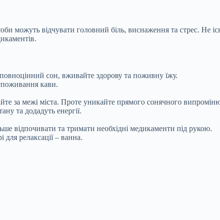
оби можуть відчувати головний біль, виснаження та стрес. Не іс
икаментів.
 повноцінний сон, вживайте здорову та поживну їжу.
 споживання кави.
айте за межі міста. Проте уникайте прямого сонячного випромін
ну та додадуть енергії.
ьше відпочивати та тримати необхідні медикаменти під рукою.
 для релаксації – ванна.