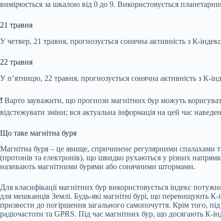
вимірюється за шкалою від 0 до 9. Використовується планетарний 
21 травня
У четвер, 21 травня, прогнозується сонячна активність з К-індек
22 травня
У п’ятницю, 22 травня, прогнозується сонячна активність з К-ін
❗️ Варто зауважити, що прогнози магнітних бур можуть коригува
відстежувати зміни; вся актуальна інформація на цей час наведе
Що таке магнітна буря
Магнітна буря – це явище, спричинене регулярними спалахами та 
(протонів та електронів), що швидко рухаються у різних напрямк
називають магнітними бурями або сонячними штормами.
Для класифікації магнітних бур використовується індекс потужн
для мешканців Землі. Будь-які магнітні бурі, що перевищують К
призвести до погіршення загального самопочуття. Крім того, під 
радіочастоти та GPRS. Під час магнітних бур, що досягають К-інд