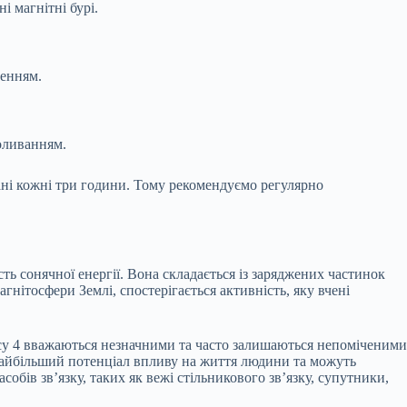
і магнітні бурі.
ренням.
коливанням.
ані кожні три години. Тому рекомендуємо регулярно
ть сонячної енергії. Вона складається із заряджених частинок
нітосфери Землі, спостерігається активність, яку вчені
ексу 4 вважаються незначними та часто залишаються непоміченими
 найбільший потенціал впливу на життя людини та можуть
обів зв’язку, таких як вежі стільникового зв’язку, супутники,