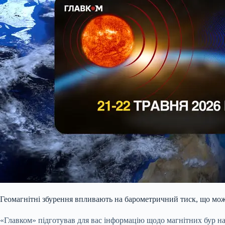
Геомагнітні збурення впливають на барометричний тиск, що мож
«Главком» підготував для вас інформацію щодо магнітних бур н