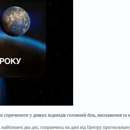
е спричинити у деяких індивідів головний біль, виснаження та 
а найближчі два дні, спираючись на дані від Центру прогнозува