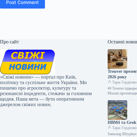
Post Comment
Про сайт
Останні нови
Trouver презе
«Свіжі новини» — портал про Київ,
2026 року
політику та суспільне життя України. Ми
Тарас Гордієнко
пишемо про агросектор, культуру та
## Trouver підкорю
резонансні інциденти, стежачи за головним
Москві презентаці
щодня. Наша мета — бути оперативним
джерелом свіжих новин.
HBM4 та Grok з
Тарас Гордієнко
Samsung Штурмує Р