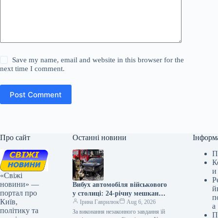
Save my name, email and website in this browser for the
next time I comment.
Post Comment
Про сайт
Останні новини
Інформ
П
К
и
«Свіжі
Р
новини» —
Вибух автомобіля військового
й
портал про
у столиці: 24-річну мешканку
п
Київ,
Києва засуджено на дев’ять
Ірина Гаврилюк
Aug 6, 2026
а
політику та
років позбавлення волі
За виконання незаконного завдання їй
П