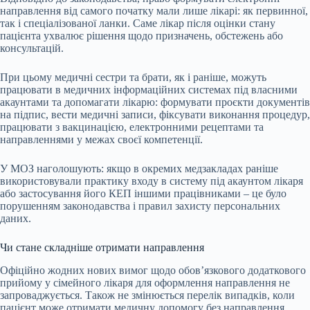
направлення від самого початку мали лише лікарі: як первинної,
так і спеціалізованої ланки. Саме лікар після оцінки стану
пацієнта ухвалює рішення щодо призначень, обстежень або
консультацій.
При цьому медичні сестри та брати, як і раніше, можуть
працювати в медичних інформаційних системах під власними
акаунтами та допомагати лікарю: формувати проєкти документів
на підпис, вести медичні записи, фіксувати виконання процедур,
працювати з вакцинацією, електронними рецептами та
направленнями у межах своєї компетенції.
У МОЗ наголошують: якщо в окремих медзакладах раніше
використовували практику входу в систему під акаунтом лікаря
або застосування його КЕП іншими працівниками – це було
порушенням законодавства і правил захисту персональних
даних.
Чи стане складніше отримати направлення
Офіційно жодних нових вимог щодо обов’язкового додаткового
прийому у сімейного лікаря для оформлення направлення не
запроваджується. Також не змінюється перелік випадків, коли
пацієнт може отримати медичну допомогу без направлення,