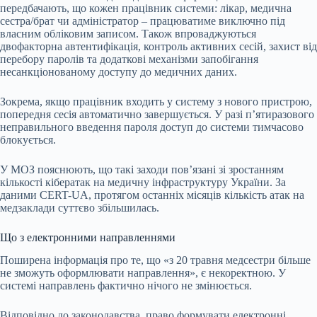
передбачають, що кожен працівник системи: лікар, медична
сестра/брат чи адміністратор – працюватиме виключно під
власним обліковим записом. Також впроваджуються
двофакторна автентифікація, контроль активних сесій, захист від
перебору паролів та додаткові механізми запобігання
несанкціонованому доступу до медичних даних.
Зокрема, якщо працівник входить у систему з нового пристрою,
попередня сесія автоматично завершується. У разі п’ятиразового
неправильного введення пароля доступ до системи тимчасово
блокується.
У МОЗ пояснюють, що такі заходи пов’язані зі зростанням
кількості кібератак на медичну інфраструктуру України. За
даними CERT-UA, протягом останніх місяців кількість атак на
медзаклади суттєво збільшилась.
Що з електронними направленнями
Поширена інформація про те, що «з 20 травня медсестри більше
не зможуть оформлювати направлення», є некоректною. У
системі направлень фактично нічого не змінюється.
Відповідно до законодавства, право формувати електронні