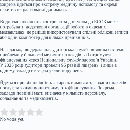
зокрема йдеться про екстрену медичну допомогу та окремі
пакети спеціалізованої допомоги.
Водночас посилення контролю за доступом до ЕСОЗ може
потребувати додаткової організації роботи в окремих
медзакладах, де раніше використовували спільні облікові записи
або один комп’ютер для кількох працівників.
Нагадаємо, що державна аудиторська служба виявила системні
проблеми у більшості медичних закладів, які отримують
фінансування через Національну службу здоров’я України.
У 2025 році аудитори провели 96 ревізій лікарень, і лише в
одному закладі не зафіксували порушень.
Йдеться про відповідність лікарень вимогам так званих пакетів
послуг, за якими вони отримують фінансування. Зокрема,
заклади повинні мати визначену кількість персоналу,
обладнання та медикаментів.
Submit Rating
Rate this item:
No votes yet.