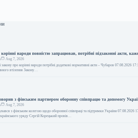
ни
 корінні народи повністю запрацював, потрібні підзаконні акти, каж
к
Aug 7, 2026
ї закону про корінні народи потрібні додаткові нормативні акти – Чубаров 07.08.2026 17:
вного втілення Закону…
оворив з фінським партнером оборонну співпрацю та допомогу Украї
к
Aug 7, 2026
увався з фінським колегою щодо оборонної співпраці та підтримки України 07.08.2026 1
країнського уряду Сергій Корецький провів…