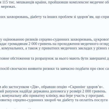
я 115 тис. мешканців країни, пройшовши комплексне медичне об
 мережах.
них захворювань, діабету та інших проблем зі здоров’ям, що сп
у оцінюванню ризиків серцево-судинних захворювань, цукрового 
надає громадянам 2 000 гривень на проходження медичного огляд
комунальних, а також у приватних медичних закладах у різних 
повне обстеження та розрахунок за нього мають бути завершені д
спосіб своєчасно виявити ризики та завчасно подбати про своє с
або застосунком «Дія», обравши опцію «Скринінг здоров’я».
й рахунок надійде державна допомога у розмірі 2 000 гривень.
комунальну або приватну клініку, яка бере участь у програмі.
розвитку серцево-судинних хвороб чи діабету та оплатіть послу