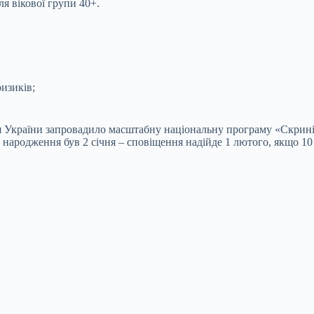
я вікової групи 40+.
изиків;
я України запровадило масштабну національну програму «Скрині
ародження був 2 січня – сповіщення надійде 1 лютого, якщо 10 с