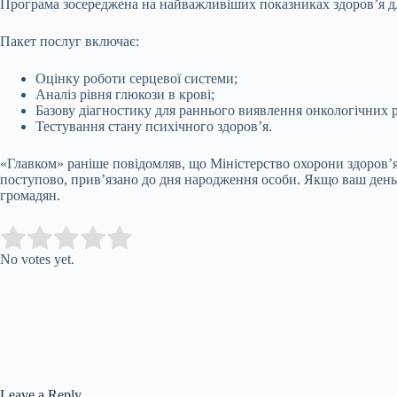
Програма зосереджена на найважливіших показниках здоров’я дл
Пакет послуг включає:
Оцінку роботи серцевої системи;
Аналіз рівня глюкози в крові;
Базову діагностику для раннього виявлення онкологічних р
Тестування стану психічного здоров’я.
«Главком» раніше повідомляв, що Міністерство охорони здоров’
поступово, прив’язано до дня народження особи. Якщо ваш день н
громадян.
Submit Rating
Rate this item:
No votes yet.
Leave a Reply