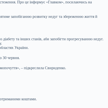
стеження. Про це інформує «Главком», посилаючись на
риятиме запобіганню розвитку недуг та збереженню життя й
діабету та інших станів, аби запобігти прогресуванню недуг.
у.
областях України.
о 30 червня.
амопочуття», – підкреслила Свириденко.
ги отриманими коштами.