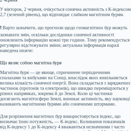
У вівторок, 2 червня, очікується сонячна активність з К-індексом
2,7 (зелений рівень), що відповідає слабким магнітним бурям.
❗️ Варто зазначити, що прогнози щодо геомагнітних бур можуть
зазнавати змін, оскільки дослідники сонячної активності
оновлюють інформацію кожні три години. Тому рекомендується
регулярно відстежувати зміни; актуальна інформація наразі
наведена нижче:
Що являє собою магнітна буря
Магнітна буря — це явище, спричинене періодичними
спалахами та вибухами на Сонці, внаслідок яких вивільняється
велика кількість сонячної енергії. Вона складається з заряджених
частинок (протонів та електронів), що швидко переміщуються у
різних напрямках, зокрема й до Землі. Коли ці частинки
досягають магнітосфери Землі, виникає активність, яку науковці
називають магнітними бурями або сонячними штормами.
Для розрізнення магнітних бур використовується індекс, що
визначає їхню потужність, — К-індекс. Коливання показників
від К-індексу 1 до К-індексу 4 вважаються незначними і часто