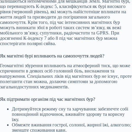
залишаються непоміченими для мешканців Землі. Магнітні бурі,
що перевищують К-індекс 5, класифікуються як бурі високого
рівня (червоний рівень), які можуть найістотніше впливати на
життя людей та призводити до погіршення загального
самопочуття. Крім того, під час інтенсивних магнітних бур
можуть виникати збої в роботі таких систем зв’язку, як вежі
мобільного зв’язку, супутники, радіочастоти та GPRS. При
досягненні К-індексу 7 або 8 під час магнітних бур можна
спостерігати полярні сяйва.
Як магнітні бурі впливають на самопочуття людей?
Геомагнітні збурення впливають на атмосферний тиск, що може
спричинити в деяких осіб головний біль, виснаження та
напруження. Спеціальних ліків від магнітних бур не існує, проте
полегшити стан можна, долаючи симптоми за допомогою
загальнодоступних медикаментів.
Як підтримати організм під час магнітних бур?
Дотримуйтеся режиму сну та харчування: забезпечте собі
повноцінний відпочинок, вживайте здорову та корисну
їжу.
Обмежте вживання гострої, солоної, жирної їжі, алкоголю;
зменште споживання кави.