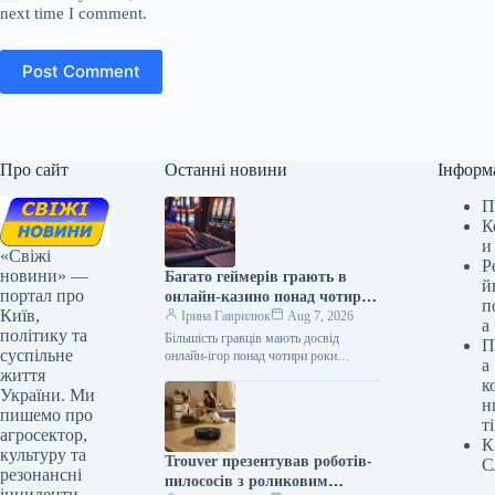
next time I comment.
Post Comment
Про сайт
Останні новини
Інформ
П
К
и
«Свіжі
Р
новини» —
Багато геймерів грають в
й
портал про
онлайн-казино понад чотири
п
Київ,
роки
Ірина Гаврилюк
Aug 7, 2026
а
політику та
Більшість гравців мають досвід
П
суспільне
онлайн-ігор понад чотири роки
а
життя
Дослідження 07.08.2026 05:42
к
Укрінформ 56% учасників
України. Ми
н
дослідження ринку азартних ігор
пишемо про
ті
мають стаж…
агросектор,
К
культуру та
Trouver презентував роботів-
С
резонансні
пилососів з роликовим
інциденти,