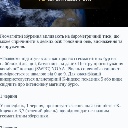
Геомагнітні збурення впливають на барометричний тиск, що
може спричинити в деяких осіб головний біль, виснаження та
напруження.
«Главком» підготував для вас прогноз геомагнітних бур на
найближчі два дні, базуючись на даних Центру прогнозування
космічної погоди (SWPC) NOAA. Рівень сонячної активності
вимірюється за шкалою від 0 до 9. Для класифікації
використовується планетарний К-індекс; показник 5 або вище
свідчить про інтенсивну магнітну бурю.
1 червня
У понеділок, 1 червня, прогнозується сонячна активність з К-
індексом 3,7 (зелений рівень), що відповідає незначним
геомагнітним збуренням.
2 червня