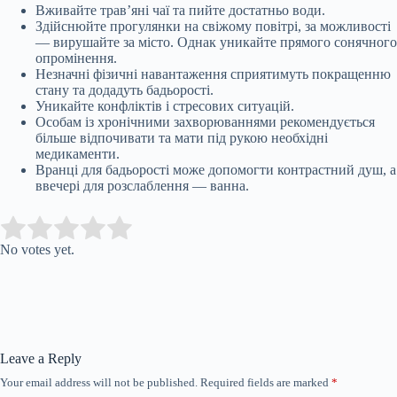
Вживайте трав’яні чаї та пийте достатньо води.
Здійснюйте прогулянки на свіжому повітрі, за можливості
— вирушайте за місто. Однак уникайте прямого сонячного
опромінення.
Незначні фізичні навантаження сприятимуть покращенню
стану та додадуть бадьорості.
Уникайте конфліктів і стресових ситуацій.
Особам із хронічними захворюваннями рекомендується
більше відпочивати та мати під рукою необхідні
медикаменти.
Вранці для бадьорості може допомогти контрастний душ, а
ввечері для розслаблення — ванна.
Submit Rating
Rate this item:
No votes yet.
Leave a Reply
Your email address will not be published.
Required fields are marked
*