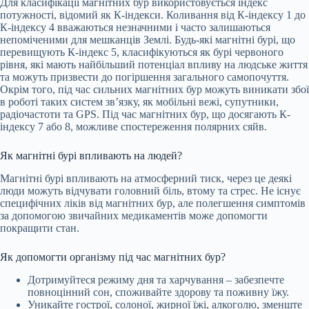
Для класифікації магнітних бур використовується індекс
потужності, відомий як К-індекси. Коливання від К-індексу 1 до
К-індексу 4 вважаються незначними і часто залишаються
непоміченими для мешканців Землі. Будь-які магнітні бурі, що
перевищують К-індекс 5, класифікуються як бурі червоного
рівня, які мають найбільший потенціал впливу на людське життя
та можуть призвести до погіршення загального самопочуття.
Окрім того, під час сильних магнітних бур можуть виникати збої
в роботі таких систем зв’язку, як мобільні вежі, супутники,
радіочастоти та GPS. Під час магнітних бур, що досягають К-
індексу 7 або 8, можливе спостереження полярних сяйв.
Як магнітні бурі впливають на людей?
Магнітні бурі впливають на атмосферний тиск, через це деякі
люди можуть відчувати головний біль, втому та стрес. Не існує
специфічних ліків від магнітних бур, але полегшення симптомів
за допомогою звичайних медикаментів може допомогти
покращити стан.
Як допомогти організму під час магнітних бур?
Дотримуйтеся режиму дня та харчування – забезпечте
повноцінний сон, споживайте здорову та поживну їжу.
Уникайте гострої, солоної, жирної їжі, алкоголю, зменште