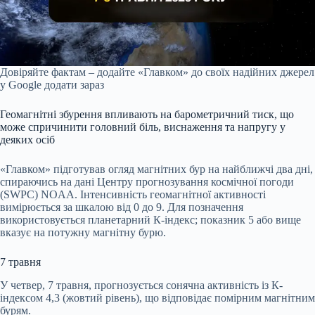
Довіряйте фактам – додайте «Главком» до своїх надійних джерел
у Google
додати зараз
Геомагнітні збурення впливають на барометричний тиск, що
може спричинити головний біль, виснаження та напругу у
деяких осіб
«Главком» підготував огляд магнітних бур на найближчі два дні,
спираючись на дані Центру прогнозування космічної погоди
(SWPC) NOAA. Інтенсивність геомагнітної активності
вимірюється за шкалою від 0 до 9. Для позначення
використовується планетарний К-індекс; показник 5 або вище
вказує на потужну магнітну бурю.
7 травня
У четвер, 7 травня, прогнозується сонячна активність із К-
індексом 4,3 (жовтий рівень), що відповідає помірним магнітним
бурям.