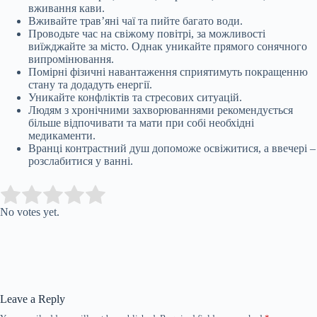
вживання кави.
Вживайте трав’яні чаї та пийте багато води.
Проводьте час на свіжому повітрі, за можливості
виїжджайте за місто. Однак уникайте прямого сонячного
випромінювання.
Помірні фізичні навантаження сприятимуть покращенню
стану та додадуть енергії.
Уникайте конфліктів та стресових ситуацій.
Людям з хронічними захворюваннями рекомендується
більше відпочивати та мати при собі необхідні
медикаменти.
Вранці контрастний душ допоможе освіжитися, а ввечері –
розслабитися у ванні.
Submit Rating
Rate this item:
No votes yet.
Leave a Reply