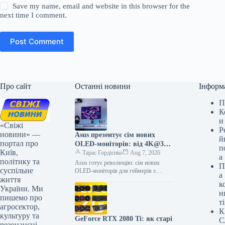
Save my name, email and website in this browser for the
next time I comment.
Post Comment
Про сайт
Останні новини
Інформ
П
К
и
«Свіжі
Р
новини» —
Asus презентує сім нових
й
портал про
OLED-моніторів: від 4K@360
п
Київ,
Гц до 1080p@560 Гц
Тарас Гордієнко
Aug 7, 2026
а
політику та
Asus готує революцію: сім нових
П
суспільне
OLED-моніторів для геймерів з
а
життя
неймовірною частотою оновлення
к
Компанія Asus активно працює над
України. Ми
н
розширенням своєї лінійки…
пишемо про
ті
агросектор,
К
культуру та
GeForce RTX 2080 Ti: як старі
С
резонансні