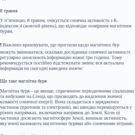
8 травня
У п’ятницю, 8 травня, очікується сонячна активність з К-
індексом 4 (жовтий рівень), що відповідає помірним магнітним
бурям.
❗️ Важливо враховувати, що прогнози щодо магнітних бур
можуть змінюватися, оскільки дослідники сонячної активності
регулярно оновлюють інформацію кожні три години. Тому
рекомендується постійно відстежувати зміни; вся актуальна
інформація на сьогодні наведена нижче:
Що таке магнітна буря
Магнітна буря – це явище, спричинене періодичними спалахами
та вибухами на Сонці, що призводять до виділення значної
кількості сонячної енергії. Вона складається з заряджених
частинок (протонів та електронів), які швидко переміщуються у
різних напрямках, включаючи напрямок до Землі. Коли ці
частинки досягають магнітосфери Землі, виникає активність,
яку вчені називають магнітними бурями або сонячними вітрами.