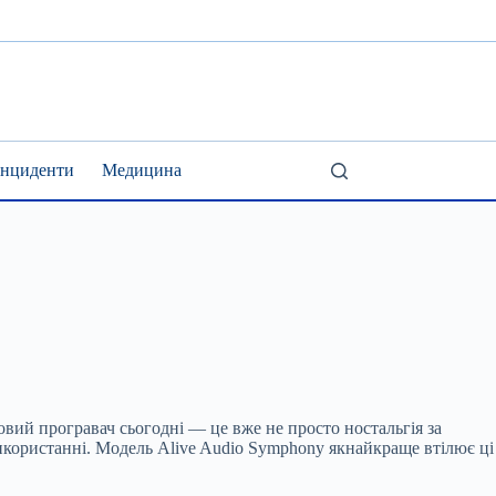
Інциденти
Медицина
овий програвач сьогодні — це вже не просто ностальгія за
використанні. Модель Alive Audio Symphony якнайкраще втілює ці