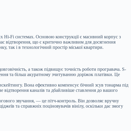
их Hi-Fi системах. Основою конструкції є масивний корпус з
час відтворення, що є критично важливим для досягнення
ку, так і в технологічний простір міської квартири.
овговічність, а також підвищує точність роботи програвача. S-
ення та більш акуратному зчитуванню доріжок платівки. Це
искейтингу. Вона ефективно компенсує бічний зсув тонарма під
не відтворення каналів та дбайливіше ставлення до вашого
гового звучання, — це пітч-контроль. Він дозволяє вручну
джеїв та справжніх поціновувачів вінілу, оскільки дає змогу