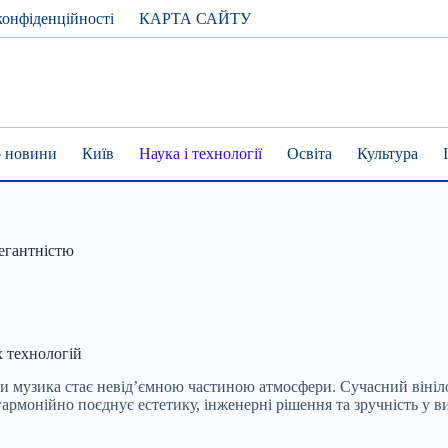
конфіденційності
КАРТА САЙТУ
 новини
Київ
Наука і технології
Освіта
Культура
легантністю
 технологій
коли музика стає невід’ємною частиною атмосфери. Сучасний вініл
армонійно поєднує естетику, інженерні рішення та зручність у 