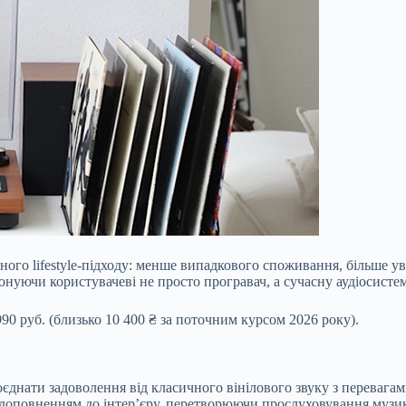
ного lifestyle-підходу: менше випадкового споживання, більше ув
онуючи користувачеві не просто програвач, а сучасну аудіосист
0 руб. (близько 10 400 ₴ за поточним курсом 2026 року).
єднати задоволення від класичного вінілового звуку з перевагами
 доповненням до інтер’єру, перетворюючи прослуховування музи