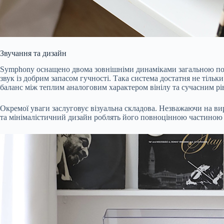
Звучання та дизайн
Symphony оснащено двома зовнішніми динаміками загальною поту
звук із добрим запасом гучності. Така система достатня не тільки
баланс між теплим аналоговим характером вінілу та сучасним рі
Окремої уваги заслуговує візуальна складова. Незважаючи на вир
та мінімалістичний дизайн роблять його повноцінною частиною ін