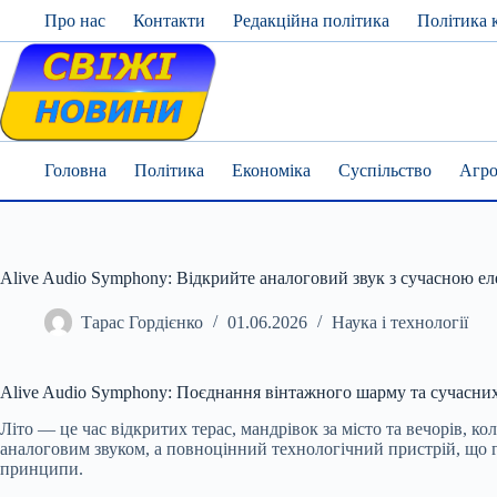
Skip
Про нас
Контакти
Редакційна політика
Політика 
to
content
Головна
Політика
Економіка
Суспільство
Агро
Alive Audio Symphony: Відкрийте аналоговий звук з сучасною е
Тарас Гордієнко
01.06.2026
Наука і технології
Alive Audio Symphony: Поєднання вінтажного шарму та сучасних
Літо — це час відкритих терас, мандрівок за місто та вечорів, 
аналоговим звуком, а повноцінний технологічний пристрій, що г
принципи.