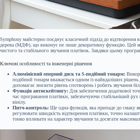
Symphony майстерно поєднує класичний підхід до відтворення ві
дерева (МДФ), що виконує не лише декоративну функцію. Цей мат
чистого та стабільного звучання платівок. Завдяки цьому програв
Ключові особливості та інженерні рішення
Алюмінієвий опорний диск та S-подібний тонарм:
Викори
подібний тонарм вважається одним із найвдаліших рішень 
допомагає знизити рівень спотворень і робить звучання бі
Функція антискейтингу:
Для забезпечення додаткової точ
час програвання платівки, забезпечуючи стабільніший рух 
вінілу.
Питч-контроль:
Ще одна функція, яка припаде до смаку я
регулювати швидкість відтворення платівки, точно налашто
тонко впливати на характер звучання та досягати максимал