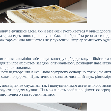
нілу з функціоналом, який зазвичай зустрічається у більш дорог
еріал ефективно пригнічує небажані вібрації та резонанси під 
ач гармонійно впишеться як у сучасний інтер’єр заміського будин
стання алюмінію забезпечує конструкції додаткову стійкість та д
для вінілових систем завдяки оптимальному розподілу навантаж
льш деталізованим.
ності відтворення Alive Audio Symphony оснащено функцією ант
голки по доріжці. Практично це означає чистіший звук, рівномір
к досвідченим слухачам, так і шанувальникам автентичного анало
вуючи подачу музики. Ця можливість особливо цінується серед ді
ьно точного відтворення запису.