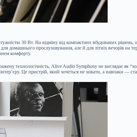
жністю 30 Вт. На відміну від компактних вбудованих рішень, о
 для домашнього прослуховування, але й для літніх вечорів на тера
внем комфорту.
ажену технологічність, Alive Audio Symphony не виглядає як “хо
тер’єру. Це пристрій, який хочеться не ховати, а навпаки — ста