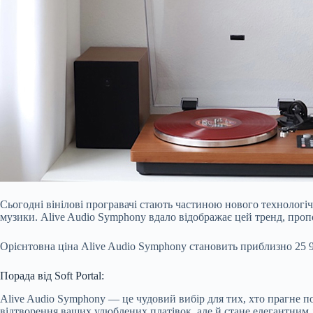
Сьогодні вінілові програвачі стають частиною нового технологіч
музики. Alive Audio Symphony вдало відображає цей тренд, проп
Орієнтовна ціна Alive Audio Symphony становить приблизно 25 99
Порада від Soft Portal:
Alive Audio Symphony — це чудовий вибір для тих, хто прагне по
відтворення ваших улюблених платівок, але й стане елегантним