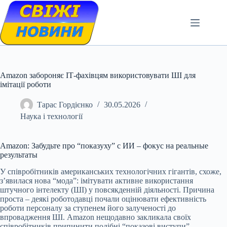
Skip
to
content
Amazon забороняє ІТ-фахівцям використовувати ШІ для
імітації роботи
Тарас Гордієнко
30.05.2026
Наука і технології
Amazon: Забудьте про “показуху” с ИИ – фокус на реальные
результаты
У співробітників американських технологічних гігантів, схоже,
з’явилася нова “мода”: імітувати активне використання
штучного інтелекту (ШІ) у повсякденній діяльності. Причина
проста – деякі роботодавці почали оцінювати ефективність
роботи персоналу за ступенем його залученості до
впровадження ШІ. Amazon нещодавно закликала своїх
співробітників припинити подібні “показові виступи”.