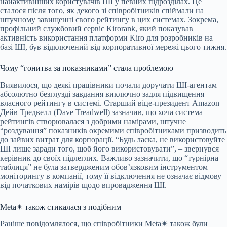
найактивніших користувачів ШІ у певних підрозділах. Це
сталося після того, як декого зі співробітників спіймали на
штучному завищенні свого рейтингу в цих системах. Зокрема,
профільний службовий сервіс Kirorank, який показував
активність використання платформи Kiro для розробників на
базі ШІ, був відключений від корпоративної мережі цього тижня.
Чому “гонитва за показниками” стала проблемою
Виявилося, що деякі працівники почали доручати ШІ-агентам
абсолютно безглузді завдання виключно задля підвищення
власного рейтингу в системі. Старший віце-президент Amazon
Дейв Тредвелл (Dave Treadwell) зазначив, що хоча система
рейтингів створювалася з добрими намірами, штучне
“роздування” показників окремими співробітниками призводить
до зайвих витрат для корпорації. “Будь ласка, не використовуйте
ШІ лише заради того, щоб його використовувати”, – звернувся
керівник до своїх підлеглих. Важливо зазначити, що “турнірна
таблиця” не була затвердженим обов’язковим інструментом
моніторингу в компанії, тому її відключення не означає відмову
від початкових намірів щодо впровадження ШІ.
Meta✴ також стикалася з подібним
Раніше повідомлялося, що співробітники Meta✴ також були