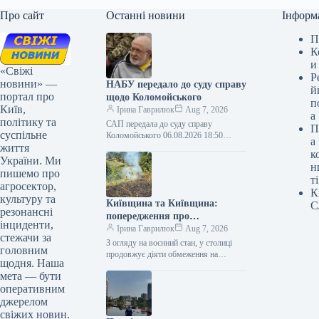
Про сайт
Останні новини
Інформ
П
К
и
«Свіжі
Р
новини» —
НАБУ передало до суду справу
й
портал про
щодо Коломойського
п
Київ,
Ірина Гаврилюк
Aug 7, 2026
а
політику та
САП передала до суду справу
П
суспільне
Коломойського 06.08.2026 18:50
а
життя
Укрінформ САП скеровала до Вищого
к
антикорупційного суду кримінальне
України. Ми
н
провадження щодо екс-кінцевого
пишемо про
ті
бенефіціарного…
агросектор,
К
культуру та
Київщина та Київщина:
С
резонансні
попередження про
інциденти,
надзвичайну небезпеку пожеж
Ірина Гаврилюк
Aug 7, 2026
стежачи за
З огляду на воєнний стан, у столиці
головним
продовжує діяти обмеження на
щодня. Наша
відвідування лісових масивів та
мета — бути
паркових зон. Завтра, 7 серпня,…
оперативним
джерелом
свіжих новин.