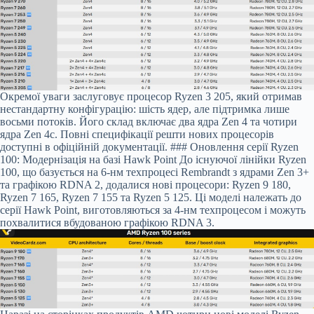
Окремої уваги заслуговує процесор Ryzen 3 205, який отримав
нестандартну конфігурацію: шість ядер, але підтримка лише
восьми потоків. Його склад включає два ядра Zen 4 та чотири
ядра Zen 4c. Повні специфікації решти нових процесорів
доступні в офіційній документації. ### Оновлення серії Ryzen
100: Модернізація на базі Hawk Point До існуючої лінійки Ryzen
100, що базується на 6-нм техпроцесі Rembrandt з ядрами Zen 3+
та графікою RDNA 2, додалися нові процесори: Ryzen 9 180,
Ryzen 7 165, Ryzen 7 155 та Ryzen 5 125. Ці моделі належать до
серії Hawk Point, виготовляються за 4-нм техпроцесом і можуть
похвалитися вбудованою графікою RDNA 3.