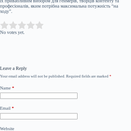
їх привабливим вибором для геймерів, творців контенту та
професіоналів, яким потрібна максимальна потужність “на
ходу”.
Submit Rating
Rate this item:
No votes yet.
Leave a Reply
Your email address will not be published.
Required fields are marked
*
Name
*
Email
*
Website