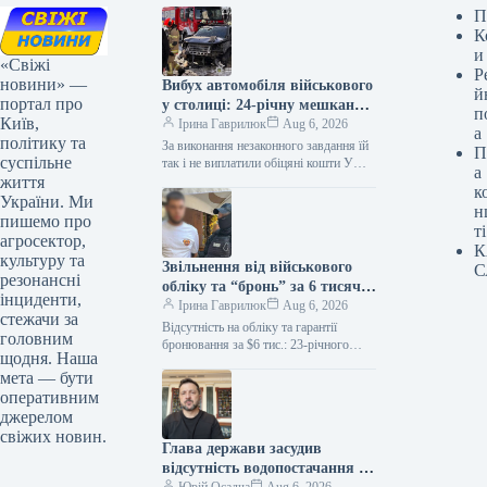
П
К
и
«Свіжі
Р
новини» —
Вибух автомобіля військового
й
портал про
у столиці: 24-річну мешканку
п
Київ,
Києва засуджено на дев’ять
Ірина Гаврилюк
Aug 6, 2026
а
політику та
років позбавлення волі
За виконання незаконного завдання їй
П
суспільне
так і не виплатили обіцяні кошти У
а
життя
Оболонському судовому закладі
к
столиці було оголошено вирок 24-
України. Ми
н
річній…
пишемо про
ті
агросектор,
К
культуру та
Звільнення від військового
С
резонансні
обліку та “бронь” за 6 тисяч
інциденти,
доларів: 23-річний киянин
Ірина Гаврилюк
Aug 6, 2026
стежачи за
став підозрюваним
Відсутність на обліку та гарантії
головним
бронювання за $6 тис.: 23-річного
щодня. Наша
мешканця Києва підозрюють у
мета — бути
шахрайстві Зловмисник пропонував
оперативним
своєму «клієнту» працевлаштування…
джерелом
свіжих новин.
Глава держави засудив
відсутність водопостачання в