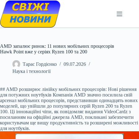
Skip
to
content
AMD запалює ринок: 11 нових мобільних процесорів
Hawk Point вже у серіях Ryzen 100 та 200
Тарас Гордієнко
09.07.2026
Наука і технології
## AMD розширює лінійку мобільних процесорів: Нові рішення
для потужних ноутбуків Компанія AMD значно посилила свій
арсенал мобільних процесорів, представивши одинадцять нових
моделей, що увійшли до популярних серій Ryzen 200 та Ryzen
100. Ці інноваційні чіпи, як повідомляє видання VideoCardz з
посиланням на офіційні джерела AMD, покликані забезпечити
користувачам ще вищу продуктивність та розширені можливості
для ноутбуків.