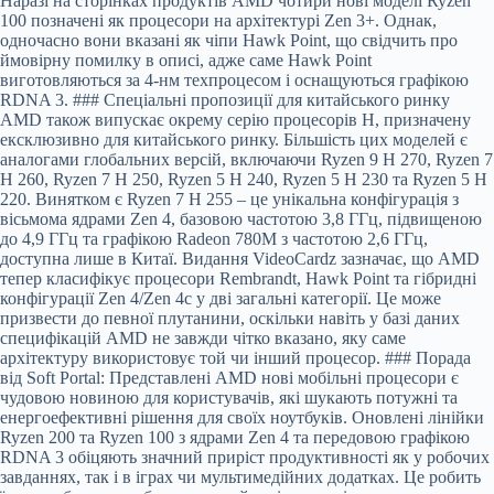
Наразі на сторінках продуктів AMD чотири нові моделі Ryzen
100 позначені як процесори на архітектурі Zen 3+. Однак,
одночасно вони вказані як чіпи Hawk Point, що свідчить про
ймовірну помилку в описі, адже саме Hawk Point
виготовляються за 4-нм техпроцесом і оснащуються графікою
RDNA 3. ### Спеціальні пропозиції для китайського ринку
AMD також випускає окрему серію процесорів H, призначену
ексклюзивно для китайського ринку. Більшість цих моделей є
аналогами глобальних версій, включаючи Ryzen 9 H 270, Ryzen 7
H 260, Ryzen 7 H 250, Ryzen 5 H 240, Ryzen 5 H 230 та Ryzen 5 H
220. Винятком є Ryzen 7 H 255 – це унікальна конфігурація з
вісьмома ядрами Zen 4, базовою частотою 3,8 ГГц, підвищеною
до 4,9 ГГц та графікою Radeon 780M з частотою 2,6 ГГц,
доступна лише в Китаї. Видання VideoCardz зазначає, що AMD
тепер класифікує процесори Rembrandt, Hawk Point та гібридні
конфігурації Zen 4/Zen 4c у дві загальні категорії. Це може
призвести до певної плутанини, оскільки навіть у базі даних
специфікацій AMD не завжди чітко вказано, яку саме
архітектуру використовує той чи інший процесор. ### Порада
від Soft Portal: Представлені AMD нові мобільні процесори є
чудовою новиною для користувачів, які шукають потужні та
енергоефективні рішення для своїх ноутбуків. Оновлені лінійки
Ryzen 200 та Ryzen 100 з ядрами Zen 4 та передовою графікою
RDNA 3 обіцяють значний приріст продуктивності як у робочих
завданнях, так і в іграх чи мультимедійних додатках. Це робить