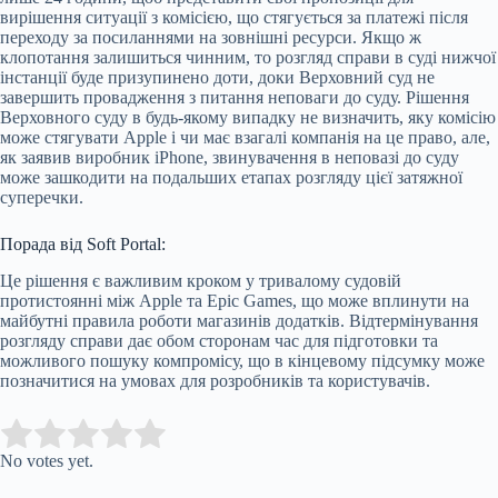
вирішення ситуації з комісією, що стягується за платежі після
переходу за посиланнями на зовнішні ресурси. Якщо ж
клопотання залишиться чинним, то розгляд справи в суді нижчої
інстанції буде призупинено доти, доки Верховний суд не
завершить провадження з питання неповаги до суду. Рішення
Верховного суду в будь-якому випадку не визначить, яку комісію
може стягувати Apple і чи має взагалі компанія на це право, але,
як заявив виробник iPhone, звинувачення в неповазі до суду
може зашкодити на подальших етапах розгляду цієї затяжної
суперечки.
Порада від Soft Portal:
Це рішення є важливим кроком у тривалому судовій
протистоянні між Apple та Epic Games, що може вплинути на
майбутні правила роботи магазинів додатків. Відтермінування
розгляду справи дає обом сторонам час для підготовки та
можливого пошуку компромісу, що в кінцевому підсумку може
позначитися на умовах для розробників та користувачів.
Submit Rating
Rate this item:
No votes yet.