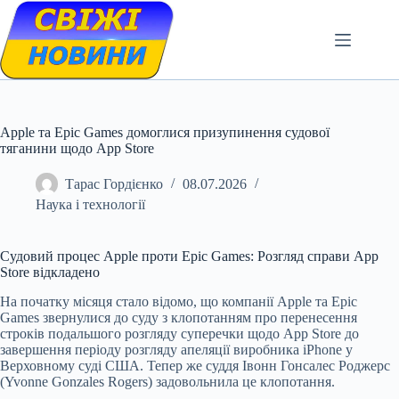
Skip
to
content
Apple та Epic Games домоглися призупинення судової
тяганини щодо App Store
Тарас Гордієнко
08.07.2026
Наука і технології
Судовий процес Apple проти Epic Games: Розгляд справи App
Store відкладено
На початку місяця стало відомо, що компанії Apple та Epic
Games звернулися до суду з клопотанням про перенесення
строків подальшого розгляду суперечки щодо App Store до
завершення періоду розгляду апеляції виробника iPhone у
Верховному суді США. Тепер же суддя Івонн Гонсалес Роджерс
(Yvonne Gonzales Rogers) задовольнила це клопотання.