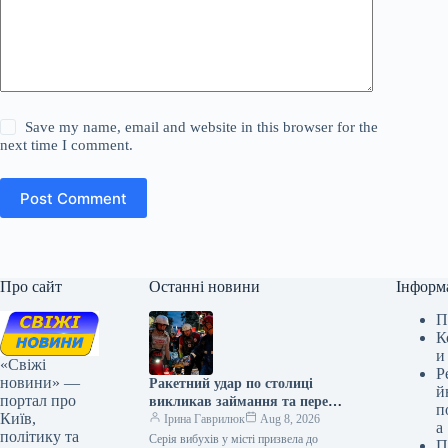
Save my name, email and website in this browser for the
next time I comment.
Post Comment
Про сайт
Останні новини
Інформ
П
К
и
«Свіжі
Р
новини» —
Ракетний удар по столиці
й
портал про
викликав займання та перебої
п
Київ,
з електропостачанням і
Ірина Гаврилюк
Aug 8, 2026
а
політику та
водопостачанням
Серія вибухів у місті призвела до
П