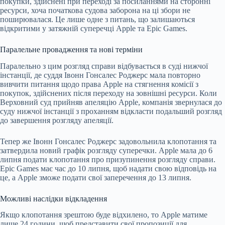
покупки, здійснені при переході за посиланнями на сторонні
ресурси, хоча початкова судова заборона на ці збори не
поширювалася. Це лише одне з питань, що залишаються
відкритими у затяжній суперечці Apple та Epic Games.
Паралельне провадження та нові терміни
Паралельно з цим розгляд справи відбувається в суді нижчої
інстанції, де суддя Івонн Гонсалес Роджерс мала повторно
вивчити питання щодо права Apple на стягнення комісії з
покупок, здійснених після переходу на зовнішні ресурси. Коли
Верховний суд прийняв апеляцію Apple, компанія звернулася до
суду нижчої інстанції з проханням відкласти подальший розгляд
до завершення розгляду апеляції.
Тепер же Івонн Гонсалес Роджерс задовольнила клопотання та
затвердила новий графік розгляду суперечки. Apple мала до 6
липня подати клопотання про призупинення розгляду справи.
Epic Games має час до 10 липня, щоб надати свою відповідь на
це, а Apple зможе подати свої заперечення до 13 липня.
Можливі наслідки відкладення
Якщо клопотання зрештою буде відхилено, то Apple матиме
лише 24 години, щоб представити свої пропозиції для