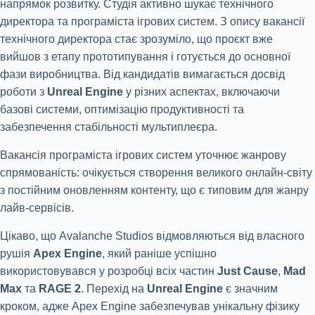
напрямок розвитку. Студія активно шукає технічного
директора та програміста ігрових систем. З опису вакансії
технічного директора стає зрозуміло, що проєкт вже
вийшов з етапу прототипування і готується до основної
фази виробництва. Від кандидатів вимагається досвід
роботи з
Unreal Engine
у різних аспектах, включаючи
базові системи, оптимізацію продуктивності та
забезпечення стабільності мультиплеєра.
Вакансія програміста ігрових систем уточнює жанрову
спрямованість: очікується створення великого онлайн-світу
з постійним оновленням контенту, що є типовим для жанру
лайв-сервісів.
Цікаво, що Avalanche Studios відмовляються від власного
рушія
Apex Engine
, який раніше успішно
використовувався у розробці всіх частин
Just Cause
,
Mad
Max
та
RAGE 2
. Перехід на
Unreal Engine
є значним
кроком, адже Apex Engine забезпечував унікальну фізику