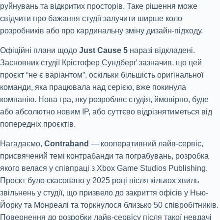
руйнувань та відкритих просторів. Таке рішення може
свідчити про бажання студії залучити ширше коло
розробників або про кардинальну зміну дизайн-підходу.
Офіційні плани щодо
Just Cause 5
наразі відкладені.
Засновник студії Крістофер Сундберґ зазначив, що цей
проєкт “не є варіантом”, оскільки більшість оригінальної
команди, яка працювала над серією, вже покинула
компанію. Нова гра, яку розробляє студія, ймовірно, буде
або абсолютно новим IP, або суттєво відрізнятиметься від
попередніх проєктів.
Нагадаємо,
Contraband
— кооперативний лайв-сервіс,
присвячений темі контрабанди та пограбувань, розробка
якого велася у співпраці з Xbox Game Studios Publishing.
Проєкт було скасовано у 2025 році після кількох хвиль
звільнень у студії, що призвело до закриття офісів у Нью-
Йорку та Монреалі та торкнулося близько 50 співробітників.
Повернення до розробки лайв-сервісу після такої невдачі