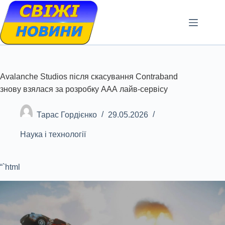
Skip
to
content
Avalanche Studios після скасування Contraband
знову взялася за розробку ААА лайв-сервісу
Тарас Гордієнко
29.05.2026
Наука і технології
“`html