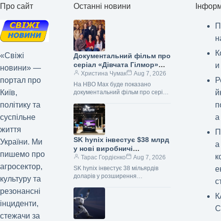
Про сайт
Останні новини
Інформ
П
н
К
«Свіжі
Документальний фільм про
серіал «Дівчата Гілмор»
и
новини» —
з’явиться на HBO Max.
Христина Чумак
Aug 7, 2026
портал про
Р
На HBO Max буде показано
Київ,
й
документальний фільм про серіал
«Дівчата Гілмор» 07.08.2026 13:45
політику та
п
Укрінформ На потоковому сервісі
HBO Max з’явиться…
суспільне
а
життя
П
SK hynix інвестує $38 млрд
України. Ми
а
у нові виробничі
пишемо про
к
потужності пам’яті в
Тарас Гордієнко
Aug 7, 2026
агросектор,
Південній Кореї
SK hynix інвестує 38 мільярдів
е
доларів у розширення
культуру та
с
виробництва пам’яті Цього тижня
резонансні
південнокорейський гігант SK
К
hynix оголосив про свої амбітні…
інциденти,
С
стежачи за