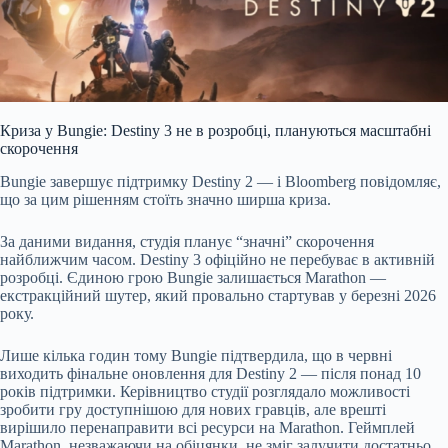
Криза у Bungie: Destiny 3 не в розробці, плануються масштабні
скорочення
Bungie завершує підтримку Destiny 2 — і Bloomberg повідомляє,
що за цим рішенням стоїть значно ширша криза.
За даними видання, студія планує “значні” скорочення
найближчим часом. Destiny 3 офіційно не перебуває в активній
розробці. Єдиною грою Bungie залишається Marathon —
екстракційний шутер, який провально стартував у березні 2026
року.
Лише кілька годин тому Bungie підтвердила, що в червні
виходить фінальне оновлення для Destiny 2 — після понад 10
років підтримки. Керівництво студії розглядало можливості
зробити гру доступнішою для нових гравців, але врешті
вирішило перенаправити всі ресурси на Marathon. Геймплей
Marathon, незважаючи на обіцянки, не зміг залучити достатньо