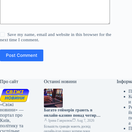
Save my name, email and website in this browser for the
next time I comment.
Post Comment
Про сайт
Останні новини
Інформ
П
К
и
«Свіжі
Р
новини» —
Багато геймерів грають в
й
портал про
онлайн-казино понад чотири
п
Київ,
роки
Ірина Гаврилюк
Aug 7, 2026
а
політику та
Більшість гравців мають досвід
П
суспільне
онлайн-ігор понад чотири роки