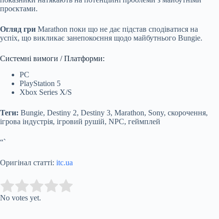
проєктами.
Огляд гри
Marathon поки що не дає підстав сподіватися на
успіх, що викликає занепокоєння щодо майбутнього Bungie.
Системні вимоги / Платформи:
PC
PlayStation 5
Xbox Series X/S
Теги:
Bungie, Destiny 2, Destiny 3, Marathon, Sony, скорочення,
ігрова індустрія, ігровий рушій, NPC, геймплей
“`
Оригінал статті:
itc.ua
Submit Rating
Rate this item:
No votes yet.