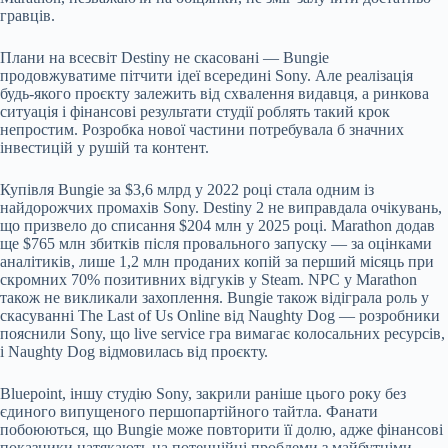
гравців.
Плани на всесвіт Destiny не скасовані — Bungie
продовжуватиме пітчити ідеї всередині Sony. Але реалізація
будь-якого проєкту залежить від схвалення видавця, а ринкова
ситуація і фінансові результати студії роблять такий крок
непростим. Розробка нової частини потребувала б значних
інвестицій у рушій та контент.
Купівля Bungie за $3,6 млрд у 2022 році стала одним із
найдорожчих промахів Sony. Destiny 2 не виправдала очікувань,
що призвело до списання $204 млн у 2025 році. Marathon додав
ще $765 млн збитків після провального запуску — за оцінками
аналітиків, лише 1,2 млн проданих копій за перший місяць при
скромних 70% позитивних відгуків у Steam. NPC у Marathon
також не викликали захоплення. Bungie також відіграла роль у
скасуванні The Last of Us Online від Naughty Dog — розробники
пояснили Sony, що live service гра вимагає колосальних ресурсів,
і Naughty Dog відмовилась від проєкту.
Bluepoint, іншу студію Sony, закрили раніше цього року без
єдиного випущеного першопартійного тайтла. Фанати
побоюються, що Bungie може повторити її долю, адже фінансові
показники натякають на потенційні проблеми з майбутніми