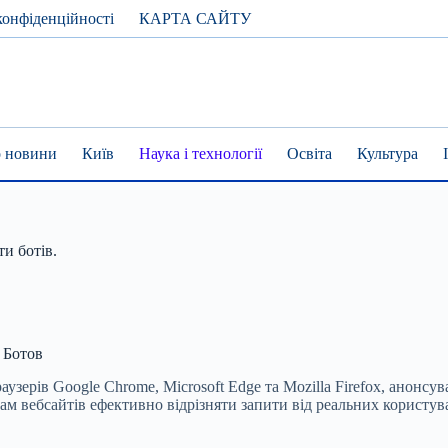
конфіденційності
КАРТА САЙТУ
 новини
Київ
Наука і технології
Освіта
Культура
ти ботів.
 Ботов
аузерів Google Chrome, Microsoft Edge та Mozilla Firefox, анонс
ам вебсайтів ефективно відрізняти запити від реальних користува