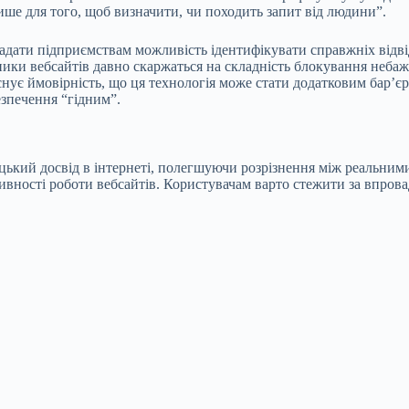
е для того, щоб визначити, чи походить запит від людини”.
надати підприємствам можливість ідентифікувати справжніх відві
ники вебсайтів давно скаржаться на складність блокування неба
ує ймовірність, що ця технологія може стати додатковим бар’єр
зпечення “гідним”.
цький досвід в інтернеті, полегшуючи розрізнення між реальни
ивності роботи вебсайтів. Користувачам варто стежити за впров