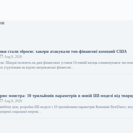
ни
інки стали зброєю: хакери атакували топ-фінансові компанії США
Aug 8, 2026
так: Шахраї полюють на дані фінансових установ Останній місяць ознаменувався числен
их угруповань на відомі американські фінансові…
орює монстра: 10 трильйонів параметрів в новій ШІ-моделі від творц
Aug 8, 2026
амбітну ціль: розробка ШІ-моделі з 10 трильйонами параметрів Компанія ByteDance, яку
пулярної соціальної мережі…