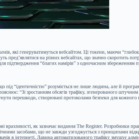
нів, які генеруватимуться вебсайтом. Ці токени, маючи “глибок
уть пред’являтися на різних вебсайтах, що значно скоротить потр
ля підтвердження “благих намірів” з одночасним збереженням п
, що під “ідентичністю” розуміється не лише людина, але й програ
пояснює: “Зі зростанням обсягів трафіку, згенерованого штучним
нути перешкоди, створювані протоколами безпеки для кожного к
ові вразливості, як зазначає видання The Register. Розробники п
чними засобами, що не завжди узгоджується з принципами відкри
увачів в інтернеті. Лавина автоматизованого трафіку змушує адмі