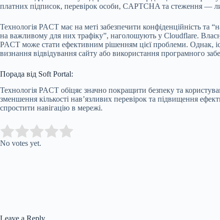
платних підписок, перевірок особи, CAPTCHA та стеження — лиш
Технологія PACT має на меті забезпечити конфіденційність та “
на важливому для них трафіку”, наголошують у Cloudflare. Влас
PACT може стати ефективним рішенням цієї проблеми. Однак, існ
визнання відвідування сайту або використання програмного забе
Порада від Soft Portal:
Технологія PACT обіцяє значно покращити безпеку та користува
зменшення кількості нав’язливих перевірок та підвищення ефект
спростити навігацію в мережі.
Submit Rating
Rate this item:
No votes yet.
Leave a Reply