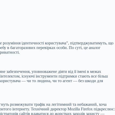
е розуміння ідентичності користувача”, підтверджуватимуть, що
ебу в багаторазових перевірках особи. По суті, це аналог
риватності.
мне забезпечення, уповноважене діяти від її імені в межах
 інтелектом, існуючі інструменти підтримки стають все більш
ористувача — чи то людина, чи то агент — без шкоди для
рагнуть розмежувати трафік на легітимний та небажаний, хоча
того інтернету. Технічний директор Mozilla Firefox підкреслює:
ністраторів сайтів вдаватися до жорстких заходів захисту —