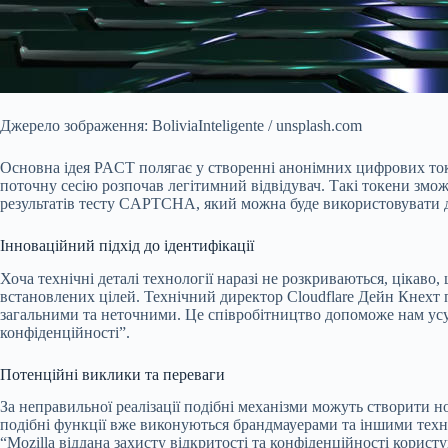
Джерело зображення: BoliviaInteligente / unsplash.com
Основна ідея PACT полягає у створенні анонімних цифрових токе
поточну сесію розпочав легітимний відвідувач. Такі токени змож
результатів тесту CAPTCHA, який можна буде використовувати д
Інноваційний підхід до ідентифікації
Хоча технічні деталі технології наразі не розкриваються, цікаво
встановлених цілей. Технічний директор Cloudflare Дейн Кнехт 
загальними та неточними. Це співробітництво допоможе нам усу
конфіденційності”.
Потенційні виклики та переваги
За неправильної реалізації подібні механізми можуть створити н
подібні функції вже виконуються брандмауерами та іншими техні
“Mozilla віддана захисту відкритості та конфіденційності корист