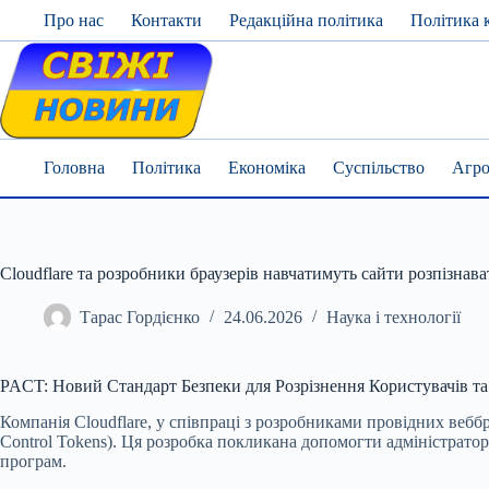
Skip
Про нас
Контакти
Редакційна політика
Політика 
to
content
Головна
Політика
Економіка
Суспільство
Агро
Cloudflare та розробники браузерів навчатимуть сайти розпізнава
Тарас Гордієнко
24.06.2026
Наука і технології
PACT: Новий Стандарт Безпеки для Розрізнення Користувачів та
Компанія Cloudflare, у співпраці з розробниками провідних веббр
Control Tokens). Ця розробка покликана допомогти адміністратор
програм.