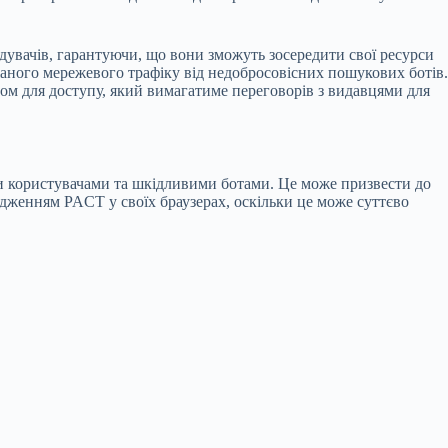
дувачів, гарантуючи, що вони зможуть зосередити свої ресурси
жаного мережевого трафіку від недобросовісних пошукових ботів.
ом для доступу, який вимагатиме переговорів з видавцями для
ми користувачами та шкідливими ботами. Це може призвести до
адженням PACT у своїх браузерах, оскільки це може суттєво