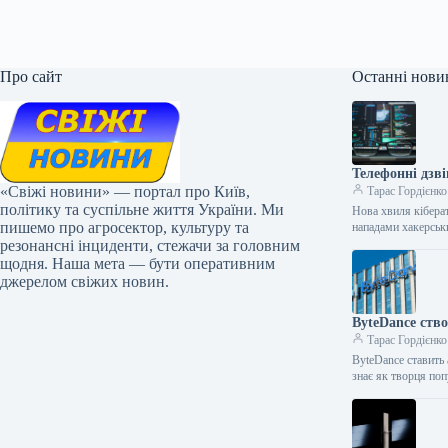
Про сайт
Останні нови
Телефонні дзв
«Свіжі новини» — портал про Київ,
Тарас Гордієнко
політику та суспільне життя України. Ми
Нова хвиля кібера
пишемо про агросектор, культуру та
нападами хакерськ
резонансні інциденти, стежачи за головним
щодня. Наша мета — бути оперативним
джерелом свіжих новин.
ByteDance ств
Тарас Гордієнко
ByteDance ставить 
знає як творця по