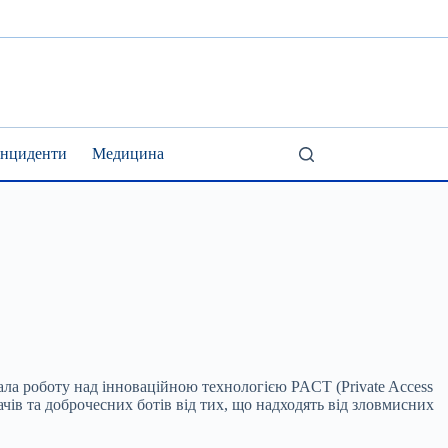
Інциденти
Медицина
увала роботу над інноваційною технологією PACT (Private Access
чів та доброчесних ботів від тих, що надходять від зловмисних