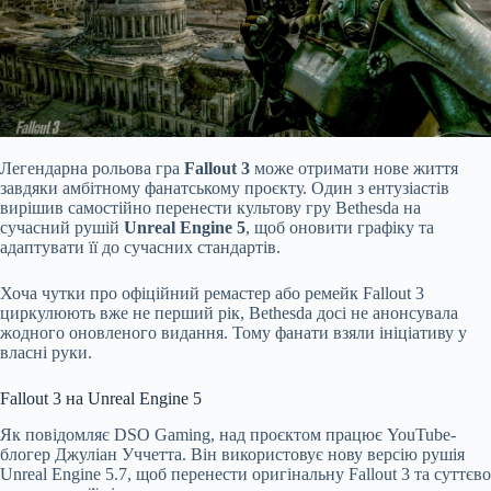
Легендарна рольова гра
Fallout 3
може отримати нове життя
завдяки амбітному фанатському проєкту. Один з ентузіастів
вирішив самостійно перенести культову гру Bethesda на
сучасний рушій
Unreal Engine 5
, щоб оновити графіку та
адаптувати її до сучасних стандартів.
Хоча чутки про офіційний ремастер або ремейк Fallout 3
циркулюють вже не перший рік, Bethesda досі не анонсувала
жодного оновленого видання. Тому фанати взяли ініціативу у
власні руки.
Fallout 3 на Unreal Engine 5
Як повідомляє DSO Gaming, над проєктом працює YouTube-
блогер Джуліан Уччетта. Він використовує нову версію рушія
Unreal Engine 5.7, щоб перенести оригінальну Fallout 3 та суттєво