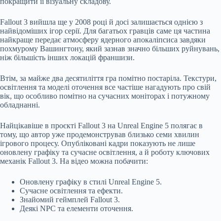
покращити її візуальну складову.
Fallout 3 вийшла ще у 2008 році й досі залишається однією з
найвідоміших ігор серії. Для багатьох гравців саме ця частина
найкраще передає атмосферу ядерного апокаліпсиса завдяки
похмурому Вашингтону, який зазнав значно більших руйнувань,
ніж більшість інших локацій франшизи.
Втім, за майже два десятиліття гра помітно постаріла. Текстури,
освітлення та моделі оточення все частіше нагадують про свій
вік, що особливо помітно на сучасних моніторах і потужному
обладнанні.
Найцікавіше в проєкті Fallout 3 на Unreal Engine 5 полягає в
тому, що автор уже продемонстрував близько семи хвилин
ігрового процесу. Опубліковані кадри показують не лише
оновлену графіку та сучасне освітлення, а й роботу ключових
механік Fallout 3. На відео можна побачити:
Оновлену графіку в стилі Unreal Engine 5.
Сучасне освітлення та ефекти.
Знайомий геймплей Fallout 3.
Деякі NPC та елементи оточення.