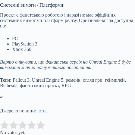
Системні вимоги / Платформи:
Проєкт є фанатською роботою і наразі не має офіційних
системних вимог чи платформ релізу. Оригінальна гра доступна
на:
PC
PlayStation 3
Xbox 360
Варто очікувати, що фанатська версія на Unreal Engine 5 буде
вимагати значно потужнішого обладнання.
Теги:
Fallout 3, Unreal Engine 5, ремейк, огляд гри, геймплей,
Bethesda, фанатський проєкт, RPG
“`
Джерело новини:
itc.ua
Submit Rating
Rate this item:
No votes yet.