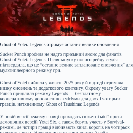
Ghost of Yotei: Legends отримує останнє велике оновлення
Sucker Punch зробила не надто приємний анонс для фанатів
Ghost of Yotei: Legends. Після запуску нового рейду студія
підтвердила, що це “останнє велике заплановане оновлення” для
мультиплеєрного режиму гри.
Ghost of Yotei вийшла у жовтні 2025 року й відтоді отримала
низку оновлень та додаткового контенту. Окрему увагу Sucker
Punch приділила режиму Legends — безплатному
кооперативному доповненню з місіями для двох і чотирьох
гравців, натхненному Ghost of Tsushima: Legends.
У новій версії режиму гравці проходять сюжетні місії проти
демонічних версій Yotei Six, а також беруть участь у Survival-
режимі, де чотири гравці відбивають хвилі ворогів на чотирьох
окремих картах. Нещодавно студія випустила й рейд —