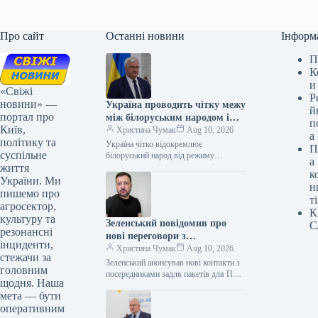
Про сайт
Останні новини
Інформ
П
К
и
«Свіжі
Р
новини» —
Україна проводить чітку межу
й
портал про
між білоруським народом і
п
Київ,
владою Лукашенка – Сибіга
Христина Чумак
Aug 10, 2026
а
політику та
Україна чітко відокремлює
П
суспільне
білоруський народ від режиму
а
життя
Лукашенка – Сибіга 09.08.2026 19:15
к
Укрінформ Очільник МЗС України
України. Ми
н
Андрій Сибіга у заяві…
пишемо про
ті
агросектор,
К
культуру та
Зеленський повідомив про
С
резонансні
нові переговори з
інциденти,
посередниками щодо пакетів
Христина Чумак
Aug 10, 2026
стежачи за
для ППО
Зеленський анонсував нові контакти з
головним
посередниками задля пакетів для ППО
щодня. Наша
09.08.2026 21:43 Укрінформ
мета — бути
Президент Володимир Зеленський
оперативним
повідомив про нові контакти…