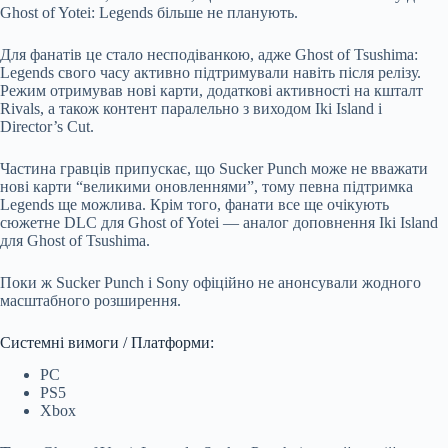
Ghost of Yotei: Legends більше не планують.
Для фанатів це стало несподіванкою, адже Ghost of Tsushima:
Legends свого часу активно підтримували навіть після релізу.
Режим отримував нові карти, додаткові активності на кшталт
Rivals, а також контент паралельно з виходом Iki Island і
Director’s Cut.
Частина гравців припускає, що Sucker Punch може не вважати
нові карти “великими оновленнями”, тому певна підтримка
Legends ще можлива. Крім того, фанати все ще очікують
сюжетне DLC для Ghost of Yotei — аналог доповнення Iki Island
для Ghost of Tsushima.
Поки ж Sucker Punch і Sony офіційно не анонсували жодного
масштабного розширення.
Системні вимоги / Платформи:
PC
PS5
Xbox