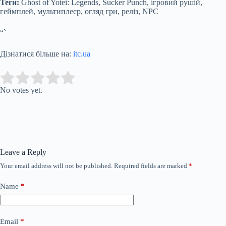
Теги:
Ghost of Yotei: Legends, Sucker Punch, ігровий рушій,
геймплей, мультиплеєр, огляд гри, реліз, NPC
“`
Дізнатися більше на:
itc.ua
Submit Rating
Rate this item:
No votes yet.
Leave a Reply
Your email address will not be published.
Required fields are marked
*
Name
*
Email
*