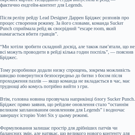
фактично ендгейм-контент для Legends.
Після релізу рейду Lead Designer Даррен Бріджес розповів про
процес створення режиму. За його словами, команда Sucker
Punch сприймала рейд як своєрідний “escape room, який
намагається вбити гравців”.
“Ми хотіли зробити складний досвід, але також пам’ятали, що не
всі можуть проводити в рейді кілька годин поспіль”, — пояснив
Бріджес.
Тому розробники додали низку спрощень, зокрема можливість
швидко повернутися безпосередньо до битви з босом після
проходження пазлів — якщо команда не вкладається в час, має
труднощі або комусь потрібно вийти з гри.
Втім, головна новина прозвучала наприкінці блогу Sucker Punch.
Бріджес прямо заявив, що рейдове оновлення стало “останнім
великим запланованим оновленням для Legends” і водночас
завершує історію Yotei Six у цьому режимі.
Формулювання залишає простір для дрібніших патчів чи
балансних змін, але натякає, що великого нового контенту для