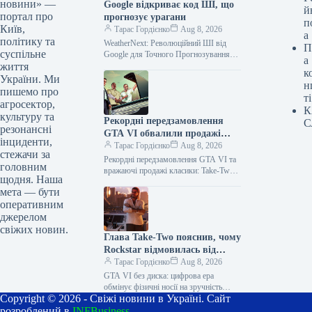
новини» —
Google відкриває код ШІ, що
й
портал про
прогнозує урагани
п
Київ,
Тарас Гордієнко
Aug 8, 2026
а
політику та
WeatherNext: Революційний ШІ від
П
суспільне
Google для Точного Прогнозування
а
життя
Циклонів Команди Google DeepMind
к
та Google Research спільно розробили
України. Ми
н
передову модель штучного…
пишемо про
ті
агросектор,
К
культуру та
Рекордні передзамовлення
С
резонансні
GTA VI обвалили продажі
інциденти,
GTA V: мінус мільйон копій
Тарас Гордієнко
Aug 8, 2026
стежачи за
за квартал
Рекордні передзамовлення GTA VI та
головним
вражаючі продажі класики: Take-Two
щодня. Наша
ділиться фінансовими успіхами
мета — бути
Американський холдинг Take-Two
оперативним
Interactive Software, підбиваючи
підсумки першого…
джерелом
свіжих новин.
Глава Take-Two пояснив, чому
Rockstar відмовилась від
дисків для GTA VI: “Це
Тарас Гордієнко
Aug 8, 2026
позбавлене сенсу”
GTA VI без диска: цифрова ера
обмінує фізичні носії на зручність
Copyright © 2026 - Свіжі новини в Україні. Сайт
Рішення Rockstar Games виключити
диск із фізичного видання
розроблений в
INFBusiness