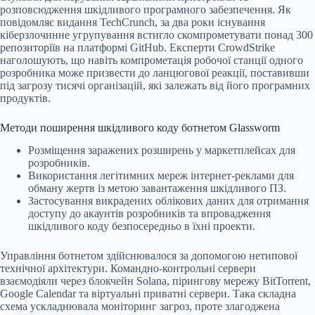
розповсюдження шкідливого програмного забезпечення. Як
повідомляє видання TechCrunch, за два роки існування
кіберзлочинне угрупування встигло скомпрометувати понад 300
репозиторіїв на платформі GitHub. Експерти CrowdStrike
наголошують, що навіть компрометація робочої станції одного
розробника може призвести до ланцюгової реакції, поставивши
під загрозу тисячі організацій, які залежать від його програмних
продуктів.
Методи поширення шкідливого коду ботнетом Glassworm
Розміщення заражених розширень у маркетплейсах для
розробників.
Використання легітимних мереж інтернет-реклами для
обману жертв із метою завантаження шкідливого ПЗ.
Застосування викрадених облікових даних для отримання
доступу до акаунтів розробників та впровадження
шкідливого коду безпосередньо в їхні проекти.
Управління ботнетом здійснювалося за допомогою нетипової
технічної архітектури. Командно-контрольні сервери
взаємодіяли через блокчейн Solana, пірингову мережу BitTorrent,
Google Calendar та віртуальні приватні сервери. Така складна
схема ускладнювала моніторинг загроз, проте злагоджена