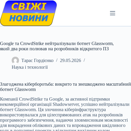
Skip
to
content
Google та CrowdStrike нейтралізували ботнет Glassworm,
який два роки полював на розробників відкритого ПЗ
Тарас Гордієнко
29.05.2026
Наука і технології
Злагоджена кіберборотьба: викрито та знешкоджено масштабний
ботнет Glassworm
Компанії CrowdStrike та Google, за активної підтримки
некомерційної організації Shadowserver, успішно нейтралізували
ботнет Glassworm. Ця злочинна кіберінфраструктура
використовувалася для цілеспрямованих атак на розробників
програмного забезпечення, надаючи зловмисникам можливості
для викрадення облікових даних та впровадження шкідливого
коду в популярні проекти з відкритим вихідним кодом.