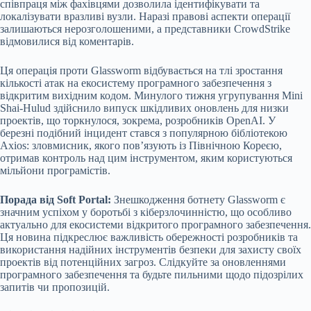
співпраця між фахівцями дозволила ідентифікувати та
локалізувати вразливі вузли. Наразі правові аспекти операції
залишаються нерозголошеними, а представники CrowdStrike
відмовилися від коментарів.
Ця операція проти Glassworm відбувається на тлі зростання
кількості атак на екосистему програмного забезпечення з
відкритим вихідним кодом. Минулого тижня угрупування Mini
Shai-Hulud здійснило випуск шкідливих оновлень для низки
проектів, що торкнулося, зокрема, розробників OpenAI. У
березні подібний інцидент стався з популярною бібліотекою
Axios: зловмисник, якого пов’язують із Північною Кореєю,
отримав контроль над цим інструментом, яким користуються
мільйони програмістів.
Порада від Soft Portal:
Знешкодження ботнету Glassworm є
значним успіхом у боротьбі з кіберзлочинністю, що особливо
актуально для екосистеми відкритого програмного забезпечення.
Ця новина підкреслює важливість обережності розробників та
використання надійних інструментів безпеки для захисту своїх
проектів від потенційних загроз. Слідкуйте за оновленнями
програмного забезпечення та будьте пильними щодо підозрілих
запитів чи пропозицій.