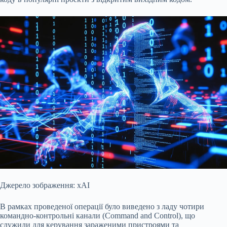
Джерело зображення: xAI
В рамках проведеної операції було виведено з ладу чотири
командно-контрольні канали (Command and Control), що
служили для керування зараженими пристроями та