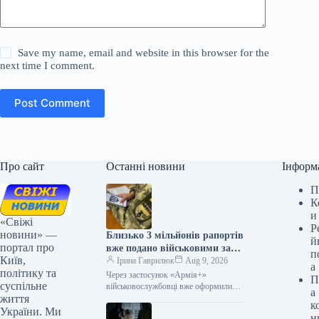
Save my name, email and website in this browser for the
next time I comment.
Post Comment
Про сайт
Останні новини
Інформ
П
К
и
«Свіжі
Р
новини» —
Близько 3 мільйонів рапортів
й
портал про
вже подано військовими за
п
Київ,
допомогою мобільного
Ірина Гаврилюк
Aug 9, 2026
а
політику та
додатку «Армія+»
Через застосунок «Армія+»
П
суспільне
військовослужбовці вже оформили
а
життя
приблизно 3 мільйони звернень
к
09.08.2026 04:07 Укрінформ За два
України. Ми
н