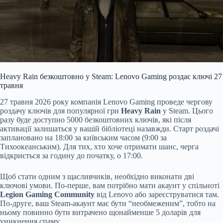
Heavy Rain безкоштовно у Steam: Lenovo Gaming роздає ключі 27
травня
27 травня 2026 року компанія Lenovo Gaming проведе чергову
роздачу ключів для популярної гри
Heavy Rain
у Steam. Цього
разу буде доступно 5000 безкоштовних ключів, які після
активації залишаться у вашій бібліотеці назавжди. Старт роздачі
заплановано на 18:00 за київським часом (9:00 за
Тихоокеанським). Для тих, хто хоче отримати шанс, черга
відкриється за годину до початку, о 17:00.
Щоб стати одним з щасливчиків, необхідно виконати дві
ключові умови. По-перше, вам потрібно мати акаунт у спільноті
Legion Gaming Community
від Lenovo або зареєструватися там.
По-друге, ваш Steam-акаунт має бути “необмеженим”, тобто на
ньому повинно бути витрачено щонайменше 5 доларів для
уникнення спаму.