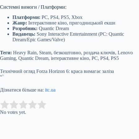
Системні вимоги / Платформи:
Платформи:
PC, PS4, PS5, Xbox
Жанр:
Інтерактивне кіно, пригодницький екшн
Розробник:
Quantic Dream
Видавець:
Sony Interactive Entertainment (PC: Quantic
Dream/Epic Games/Valve)
Теги:
Heavy Rain, Steam, безкоштовно, роздача ключів, Lenovo
Gaming, Quantic Dream, інтерактивне кіно, PC, PS4, PS5
Технічний огляд Forza Horizon 6: краса вимагає заліза
“`
Дізнатися більше на:
itc.ua
Submit Rating
Rate this item:
No votes yet.