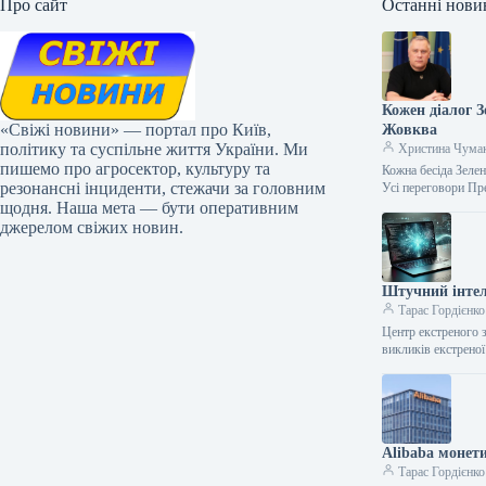
Про сайт
Останні нови
Кожен діалог 
«Свіжі новини» — портал про Київ,
Жовква
політику та суспільне життя України. Ми
Христина Чума
пишемо про агросектор, культуру та
Кожна бесіда Зеле
резонансні інциденти, стежачи за головним
Усі переговори П
щодня. Наша мета — бути оперативним
джерелом свіжих новин.
Штучний інтел
Тарас Гордієнко
Центр екстреного 
викликів екстрено
Alibaba монети
Тарас Гордієнко