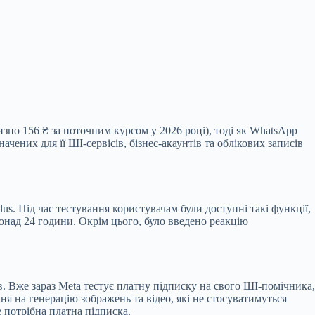
изно 156 ₴ за поточним курсом у 2026 році), тоді як WhatsApp
чених для її ШІ-сервісів, бізнес-акаунтів та облікових записів
us. Під час тестування користувачам були доступні такі функції,
 понад 24 години. Окрім цього, було введено реакцію
ів. Вже зараз Meta тестує платну підписку на свого ШІ-помічника,
я на генерацію зображень та відео, які не стосуватимуться
 потрібна платна підписка.