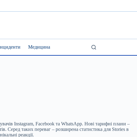
Інциденти
Медицина
тувачів Instagram, Facebook та WhatsApp. Нові тарифні плани –
ів. Серед таких переваг – розширена статистика для Stories в
ікальні реакції.