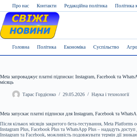
Skip
Про нас
Контакти
Редакційна політика
Політика 
to
content
Головна
Політика
Економіка
Суспільство
Агро
Meta запроваджує платні підписки: Instagram, Facebook та WhatsA
місяць
Тарас Гордієнко
29.05.2026
Наука і технології
Meta запускає платні підписки для Instagram, Facebook та WhatsA
Після кількох місяців закритого бета-тестування, Meta Platforms
Instagram Plus, Facebook Plus та WhatsApp Plus – нададуть дост
Instagram та Facebook, можливість подовжувати термін дії зника