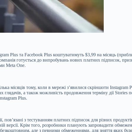
gram Plus та Facebook Plus коштуватимуть $3,99 на місяць (прибл
компанія готується до випробувань нових платних підписок, призна
ами Meta One.
ька місяців тому, коли в мережі з’явилися скріншоти Instagram Pl
ках глядачів, а також можливість продовження терміну дії Stories
stagram Plus.
ії, пов’язані з тестуванням платних підписок для різних продукт
ій версії. Крім того, розробники планують запровадити обмеженн
 безкоштовним, але з певними обмеженнями, для зняття яких буде