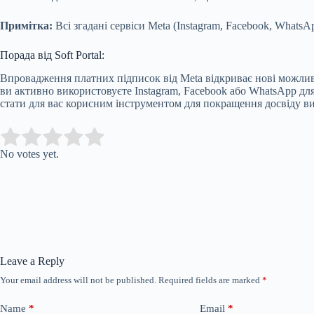
Примітка:
Всі згадані сервіси Meta (Instagram, Facebook, Whats
Порада від Soft Portal:
Впровадження платних підписок від Meta відкриває нові можлив
ви активно використовуєте Instagram, Facebook або WhatsApp для
стати для вас корисним інструментом для покращення досвіду в
Submit Rating
Rate this item:
No votes yet.
Leave a Reply
Your email address will not be published.
Required fields are marked
*
Name
*
Email
*