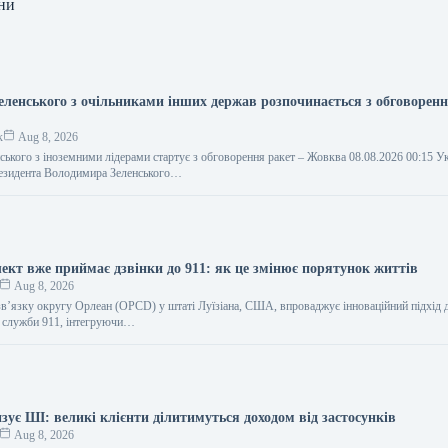
ни
Зеленського з очільниками інших держав розпочинається з обговоренн
к
Aug 8, 2026
нського з іноземними лідерами стартує з обговорення ракет – Жовква 08.08.2026 00:15 
резидента Володимира Зеленського…
ект вже приймає дзвінки до 911: як це змінює порятунок життів
Aug 8, 2026
зв’язку округу Орлеан (OPCD) у штаті Луїзіана, США, впроваджує інноваційний підхід 
ї служби 911, інтегруючи…
зує ШІ: великі клієнти ділитимуться доходом від застосунків
Aug 8, 2026