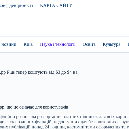
конфіденційності
КАРТА САЙТУ
 новини
Київ
Наука і технології
Освіта
Культура
pp Plus тепер коштують від $3 до $4 на
pp: що це означає для користувачів
 офіційно розпочала розгортання платних підписок для всіх корис
уп до ексклюзивних функцій, недоступних для безкоштовних акаунт
ючих публікацій понад 24 години, кастомні теми оформлення та ун