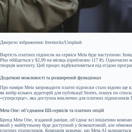
Джерело зображення: freestocks/Unsplash
Вартість платних підписок на сервіси Meta буде наступною: Insta
Plus обійдеться у $2,99 на місяць (приблизно 117 ₴). Одночасно 
творців контенту. Цей процес відбуватиметься під егідою прогр
Додаткові можливості та розширений функціонал
Про наміри Meta запровадити платні підписки стало відомо ще кіл
як вибір кількох аудиторій для публікації Stories, пошук по спис
«суперсерце», яка доступна виключно для платних підписників In
Meta One: об’єднання ШІ-сервісів та платних опцій
Бренд Meta One, згаданий раніше, об’єднає всі ініціативи компан
який у майбутньому буде доступний у безкоштовній, але обмежен
платних підписників. Компанія зазначає, що Meta AI залишиться