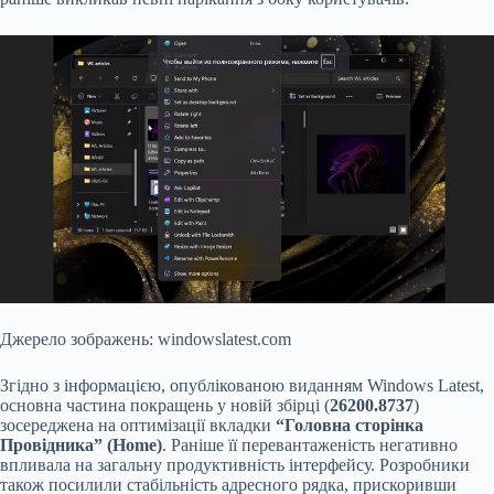
Джерело зображень: windowslatest.com
Згідно з інформацією, опублікованою виданням Windows Latest,
основна частина покращень у новій збірці (
26200.8737
)
зосереджена на оптимізації вкладки
“Головна сторінка
Провідника” (Home)
. Раніше її перевантаженість негативно
впливала на загальну продуктивність інтерфейсу. Розробники
також посилили стабільність адресного рядка, прискоривши