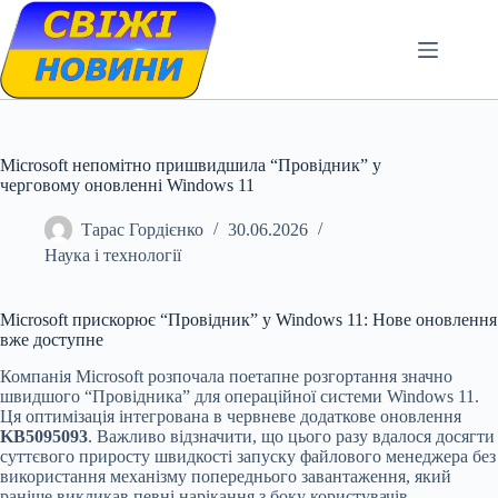
Skip
to
content
Microsoft непомітно пришвидшила “Провідник” у
черговому оновленні Windows 11
Тарас Гордієнко
30.06.2026
Наука і технології
Microsoft прискорює “Провідник” у Windows 11: Нове оновлення
вже доступне
Компанія Microsoft розпочала поетапне розгортання значно
швидшого “Провідника” для операційної системи Windows 11.
Ця оптимізація інтегрована в червневе додаткове оновлення
KB5095093
. Важливо відзначити, що цього разу вдалося досягти
суттєвого приросту швидкості запуску файлового менеджера без
використання механізму попереднього завантаження, який
раніше викликав певні нарікання з боку користувачів.