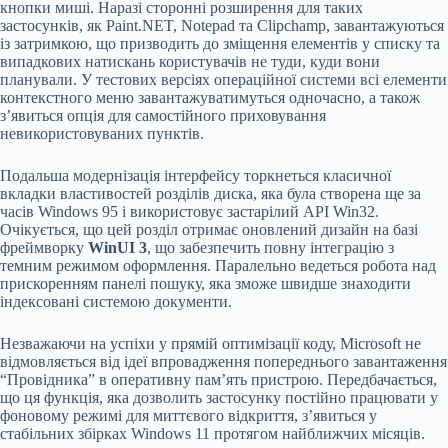
кнопки миші. Наразі сторонні розширення для таких
застосунків, як Paint.NET, Notepad та Clipchamp, завантажуються
із затримкою, що призводить до зміщення елементів у списку та
випадкових натискань користувачів не туди, куди вони
планували. У тестових версіях операційної системи всі елементи
контекстного меню завантажуватимуться одночасно, а також
з’явиться опція для самостійного приховування
невикористовуваних пунктів.
Подальша модернізація інтерфейсу торкнеться класичної
вкладки властивостей розділів диска, яка була створена ще за
часів Windows 95 і використовує застарілий API Win32.
Очікується, що цей розділ отримає оновлений дизайн на базі
фреймворку
WinUI 3
, що забезпечить повну інтеграцію з
темним режимом оформлення. Паралельно ведеться робота над
прискоренням панелі пошуку, яка зможе швидше знаходити
індексовані системою документи.
Незважаючи на успіхи у прямій оптимізації коду, Microsoft не
відмовляється від ідеї впровадження попереднього завантаження
“Провідника” в оперативну пам’ять пристрою. Передбачається,
що ця функція, яка дозволить застосунку постійно працювати у
фоновому режимі для миттєвого відкриття, з’явиться у
стабільних збірках Windows 11 протягом найближчих місяців.