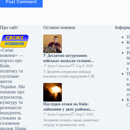
Post Comment
Про сайт
Останні новини
Інформ
П
К
и
«Свіжі
Р
новини» —
У Десантно-штурмових
й
портал про
військах назвали головні
п
Київ,
причини невідбуття до
Ірина Гаврилюк
Aug 8, 2026
а
політику та
частини.
У Десантно-штурмових військах
П
суспільне
пояснили головні передумови СЗВ
а
життя
Ексклюзив 08.08.2026 12:05
к
Укрінформ До основних причин, що
України. Ми
н
спонукають військовослужбовців до
пишемо про
ті
самовільного залишення…
агросектор,
К
культуру та
Наслідки атаки на Київ:
С
резонансні
займання у двох районах,
інциденти,
одна людина загинула, є
Ірина Гаврилюк
Aug 8, 2026
стежачи за
поранені (інформація
Загоряння охопило гаражі, нежитлову
головним
оновлена)
споруду та промислову зону
щодня. Наша
Російський напад на Київ у ніч на 8