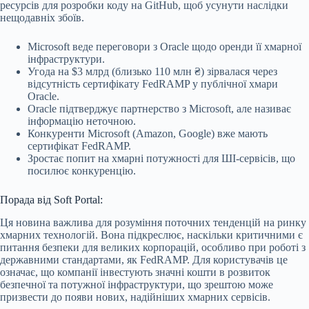
ресурсів для розробки коду на GitHub, щоб усунути наслідки
нещодавніх збоїв.
Microsoft веде переговори з Oracle щодо оренди її хмарної
інфраструктури.
Угода на $3 млрд (близько 110 млн ₴) зірвалася через
відсутність сертифікату FedRAMP у публічної хмари
Oracle.
Oracle підтверджує партнерство з Microsoft, але називає
інформацію неточною.
Конкуренти Microsoft (Amazon, Google) вже мають
сертифікат FedRAMP.
Зростає попит на хмарні потужності для ШІ-сервісів, що
посилює конкуренцію.
Порада від Soft Portal:
Ця новина важлива для розуміння поточних тенденцій на ринку
хмарних технологій. Вона підкреслює, наскільки критичними є
питання безпеки для великих корпорацій, особливо при роботі з
державними стандартами, як FedRAMP. Для користувачів це
означає, що компанії інвестують значні кошти в розвиток
безпечної та потужної інфраструктури, що зрештою може
призвести до появи нових, надійніших хмарних сервісів.