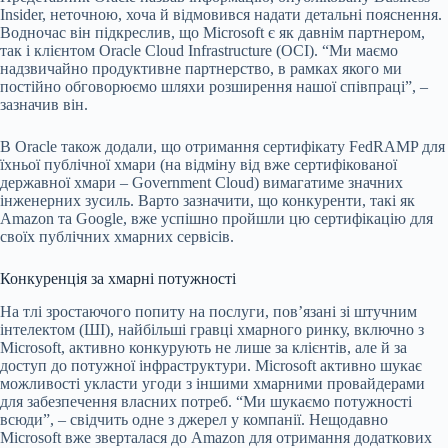
Insider, неточною, хоча й відмовився надати детальні пояснення.
Водночас він підкреслив, що Microsoft є як давнім партнером,
так і клієнтом Oracle Cloud Infrastructure (OCI). “Ми маємо
надзвичайно продуктивне партнерство, в рамках якого ми
постійно обговорюємо шляхи розширення нашої співпраці”, –
зазначив він.
В Oracle також додали, що отримання сертифікату FedRAMP для
їхньої публічної хмари (на відміну від вже сертифікованої
державної хмари – Government Cloud) вимагатиме значних
інженерних зусиль. Варто зазначити, що конкуренти, такі як
Amazon та Google, вже успішно пройшли цю сертифікацію для
своїх публічних хмарних сервісів.
Конкуренція за хмарні потужності
На тлі зростаючого попиту на послуги, пов’язані зі штучним
інтелектом (ШІ), найбільші гравці хмарного ринку, включно з
Microsoft, активно конкурують не лише за клієнтів, але й за
доступ до потужної інфраструктури. Microsoft активно шукає
можливості укласти угоди з іншими хмарними провайдерами
для забезпечення власних потреб. “Ми шукаємо потужності
всюди”, – свідчить одне з джерел у компанії. Нещодавно
Microsoft вже зверталася до Amazon для отримання додаткових