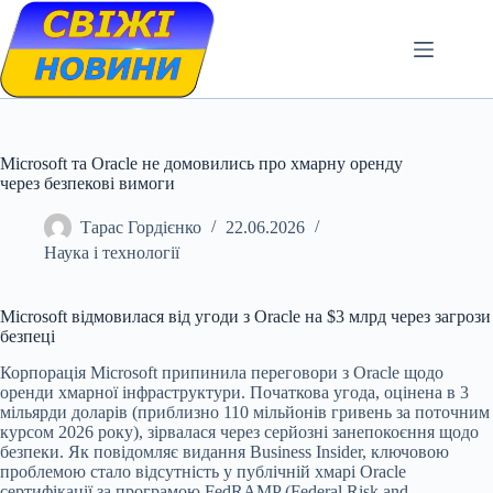
Skip
to
content
Microsoft та Oracle не домовились про хмарну оренду
через безпекові вимоги
Тарас Гордієнко
22.06.2026
Наука і технології
Microsoft відмовилася від угоди з Oracle на $3 млрд через загрози
безпеці
Корпорація Microsoft припинила переговори з Oracle щодо
оренди хмарної інфраструктури. Початкова угода, оцінена в 3
мільярди доларів (приблизно 110 мільйонів гривень за поточним
курсом 2026 року), зірвалася через серйозні занепокоєння щодо
безпеки. Як повідомляє видання Business Insider, ключовою
проблемою стало відсутність у публічній хмарі Oracle
сертифікації за програмою FedRAMP (Federal Risk and