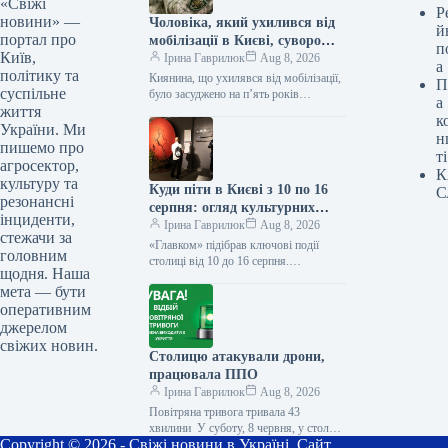
«Свіжі
Р
новини» —
Чоловіка, який ухилився від
й
портал про
мобілізації в Києві, суворо
п
Київ,
покарали.
Ірина Гаврилюк
Aug 8, 2026
а
політику та
Киянина, що ухилявся від мобілізації,
П
суспільне
було засуджено на п’ять років
а
життя
ув’язнення Київського мешканця було
к
засуджено до п’яти років позбавлення
України. Ми
н
волі…
пишемо про
ті
агросектор,
К
культуру та
Куди піти в Києві з 10 по 16
С
резонансні
серпня: огляд культурних
інциденти,
заходів
Ірина Гаврилюк
Aug 8, 2026
стежачи за
«Главком» підібрав ключові події
головним
столиці від 10 до 16 серпня.
щодня. Наша
Наступного тижня, з 10 по 16 серпня,
мета — бути
у столиці заплановано…
оперативним
джерелом
свіжих новин.
Столицю атакували дрони,
працювала ППО
Ірина Гаврилюк
Aug 8, 2026
Повітряна тривога тривала 43
хвилини У суботу, 8 червня, у столиці
Copyright © 2026 - Свіжі новини в Україні. Сайт
було запроваджено сигнал повітряної