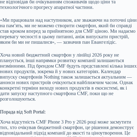
не відповідав би очікуванням споживачів щодо ціни та
технологічного прогресу апаратної частини.
«Ми працювали над наступником, але зважаючи на поточні ціни
на пам’ять, ми не можемо створити смартфон, який би справді
став кроком вперед за прийнятною для CMF ціною. Ми надаємо
перевагу чесності в цьому питанні, аніж випускати пристрій,
яким би ми не пишалися», — зазначив пан Евангелідіс.
Хоча новий бюджетний смартфон у лінійці 2026 року не
планується, інші напрямки розвитку компанії залишаються
незмінними. Під брендом CMF будуть представлені кілька інших
нових продуктів, зокрема й у нових категоріях. Календар
випуску смартфонів Nothing також залишається актуальним —
анонси нових пристроїв очікуються найближчим часом. Однак
конкретні терміни виходу нових продуктів в екосистемі, як і
дати запуску наступного смартфона CMF, поки що не
розголошуються.
Порада від Soft Portal:
Хоча відсутність CMF Phone 3 Pro у 2026 році може засмутити
тих, хто очікував бюджетний смартфон, це рішення демонструє
відповідальний підхід компанії до якості та ціноутворення. Це