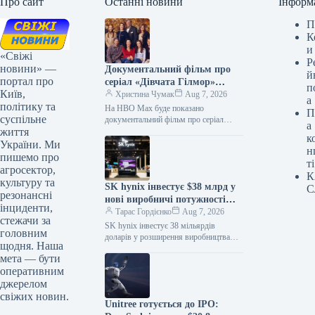
Про сайт
Останні новини
Інформ
П
К
и
«Свіжі
Р
новини» —
Документальний фільм про
й
портал про
серіал «Дівчата Гілмор»
п
Київ,
з’явиться на HBO Max.
Христина Чумак
Aug 7, 2026
а
політику та
На HBO Max буде показано
П
суспільне
документальний фільм про серіал
а
життя
«Дівчата Гілмор» 07.08.2026 13:45
к
Укрінформ На потоковому сервісі
України. Ми
н
HBO Max з’явиться…
пишемо про
ті
агросектор,
К
культуру та
SK hynix інвестує $38 млрд у
С
резонансні
нові виробничі потужності
інциденти,
пам’яті в Південній Кореї
Тарас Гордієнко
Aug 7, 2026
стежачи за
SK hynix інвестує 38 мільярдів
головним
доларів у розширення виробництва
щодня. Наша
пам’яті Цього тижня
мета — бути
південнокорейський гігант SK hynix
оперативним
оголосив про свої амбітні…
джерелом
свіжих новин.
Unitree готується до IPO: