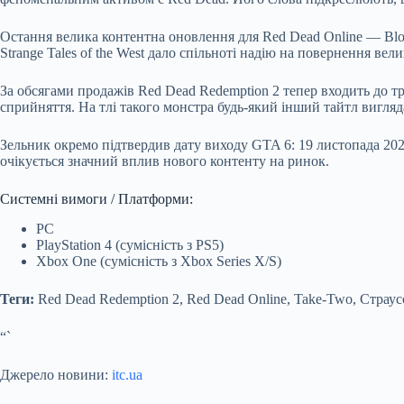
Остання велика контентна оновлення для Red Dead Online — Blo
Strange Tales of the West дало спільноті надію на повернення ве
За обсягами продажів Red Dead Redemption 2 тепер входить до т
сприйняття. На тлі такого монстра будь-який інший тайтл вигляда
Зельник окремо підтвердив дату виходу GTA 6: 19 листопада 2026
очікується значний вплив нового контенту на ринок.
Системні вимоги / Платформи:
PC
PlayStation 4 (сумісність з PS5)
Xbox One (сумісність з Xbox Series X/S)
Теги:
Red Dead Redemption 2, Red Dead Online, Take-Two, Страусс 
“`
Джерело новини:
itc.ua