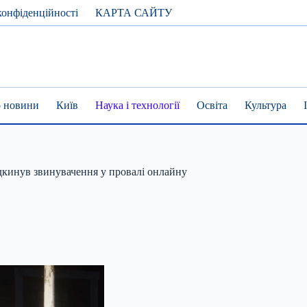
конфіденційності
КАРТА САЙТУ
 новини
Київ
Наука і технології
Освіта
Культура
ідкинув звинувачення у провалі онлайну