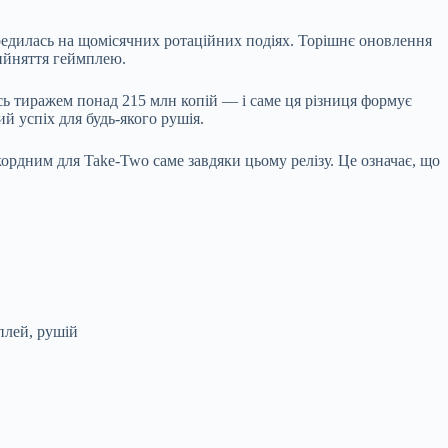
редилась на щомісячних ротаційних подіях. Торішнє оновлення
рийняття геймплею.
сь тиражем понад 215 млн копій — і саме ця різниця формує
й успіх для будь-якого рушія.
ордним для Take-Two саме завдяки цьому релізу. Це означає, що
мплей, рушій