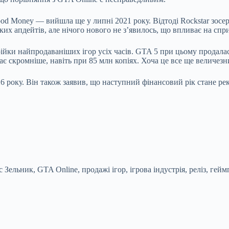
od Money — вийшла ще у липні 2021 року. Відтоді Rockstar зосе
ликих апдейтів, але нічого нового не з’явилось, що впливає на сп
рійки найпродаваніших ігор усіх часів. GTA 5 при цьому продала
є скромніше, навіть при 85 млн копіях. Хоча це все ще величезни
 року. Він також заявив, що наступний фінансовий рік стане рек
Зельник, GTA Online, продажі ігор, ігрова індустрія, реліз, гей