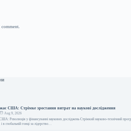
 I comment.
ни
жає США: Стрімке зростання витрат на наукові дослідження
Aug 9, 2026
США: Революція у фінансуванні наукових досліджень Стрімкий науково-технічний прогр
, і в глобальній гонці за лідерство…