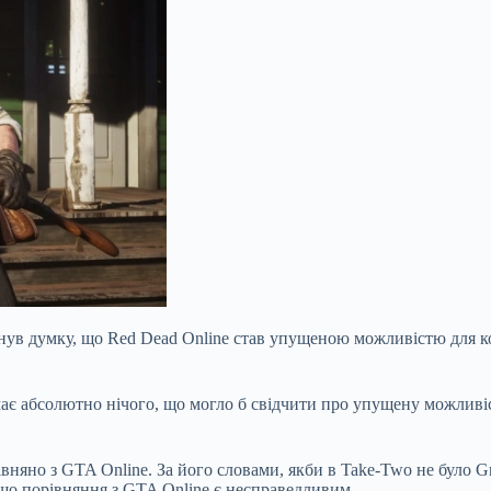
кинув думку, що Red Dead Online став упущеною можливістю для к
ає абсолютно нічого, що могло б свідчити про упущену можливіс
няно з GTA Online. За його словами, якби в Take-Two не було Gra
що порівняння з GTA Online є несправедливим.