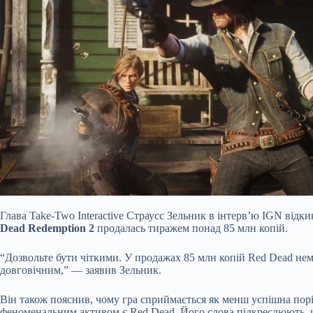
Глава Take-Two Interactive Страусс Зельник в інтерв’ю IGN від
Dead Redemption 2
продалась тиражем понад 85 млн копій.
“Дозвольте бути чіткими. У продажах 85 млн копій Red Dead нем
довговічним,” — заявив Зельник.
Він також пояснив, чому гра сприймається як менш успішна порів
феноменальним активом є Red Dead. Його слова підкреслюють, 