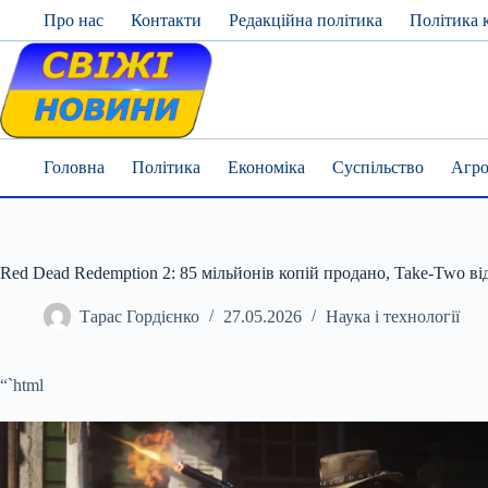
Skip
Про нас
Контакти
Редакційна політика
Політика 
to
content
Головна
Політика
Економіка
Суспільство
Агро
Red Dead Redemption 2: 85 мільйонів копій продано, Take-Two в
Тарас Гордієнко
27.05.2026
Наука і технології
“`html