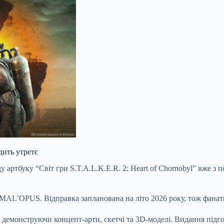
дить утретє
тбуку “Світ гри S.T.A.L.K.E.R. 2: Heart of Chornobyl” вже з п
 MAL’OPUS. Відправка запланована на літо 2026 року, тож фана
 демонструючи концепт-арти, скетчі та 3D-моделі. Видання підго