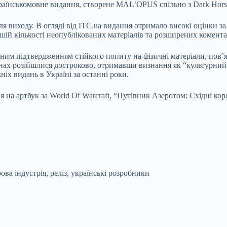
країнськомовне видання, створене MAL’OPUS спільно з Dark Hors
виходу. В огляді від ITC.ua видання отримало високі оцінки за 
шій кількості неопублікованих матеріалів та розширених комента
м підтвердженням стійкого попиту на фізичні матеріали, пов’яза
ьманах розійшлися достроково, отримавши визнання як “культурн
іх видань в Україні за останні роки.
на артбук за World Of Warcraft, “Путівник Азеротом: Східні кор
ва індустрія, реліз, українські розробники