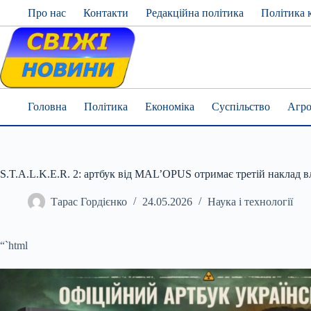
Skip
Про нас
Контакти
Редакційна політика
Політика 
to
content
Головна
Політика
Економіка
Суспільство
Агро
S.T.A.L.K.E.R. 2: артбук від MAL’OPUS отримає третій наклад в
Тарас Гордієнко
24.05.2026
Наука і технології
“`html