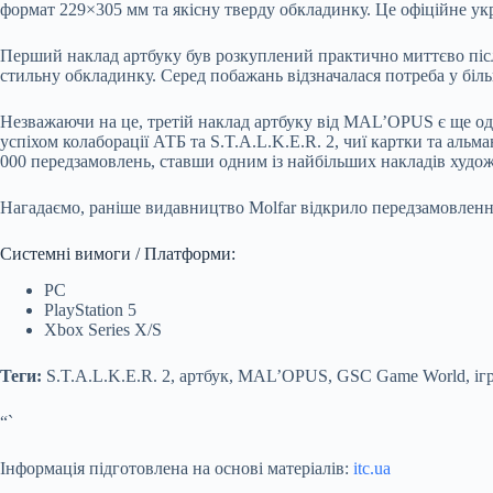
формат 229×305 мм та якісну тверду обкладинку. Це офіційне у
Перший наклад артбуку був розкуплений практично миттєво після 
стильну обкладинку. Серед побажань відзначалася потреба у біль
Незважаючи на це, третій наклад артбуку від MAL’OPUS є ще одни
успіхом колаборації АТБ та S.T.A.L.K.E.R. 2, чиї картки та ал
000 передзамовлень, ставши одним із найбільших накладів художн
Нагадаємо, раніше видавництво Molfar відкрило передзамовлення 
Системні вимоги / Платформи:
PC
PlayStation 5
Xbox Series X/S
Теги:
S.T.A.L.K.E.R. 2, артбук, MAL’OPUS, GSC Game World, ігро
“`
Інформація підготовлена на основі матеріалів:
itc.ua