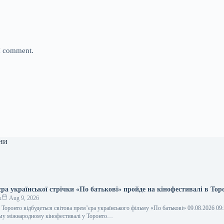
 I comment.
ни
ра української стрічки «По батькові» пройде на кінофестивалі в Тор
к
Aug 9, 2026
 Торонто відбудеться світова прем’єра українського фільму «По батькові» 09.08.2026 09
му міжнародному кінофестивалі у Торонто…