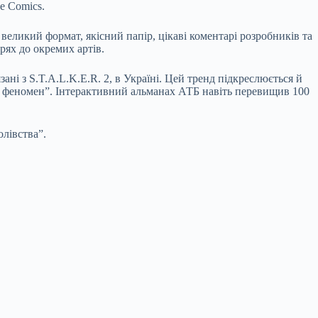
e Comics.
великий формат, якісний папір, цікаві коментарі розробників та
рях до окремих артів.
ні з S.T.A.L.K.E.R. 2, в Україні. Цей тренд підкреслюється й
ий феномен”. Інтерактивний альманах АТБ навіть перевищив 100
олівства”.