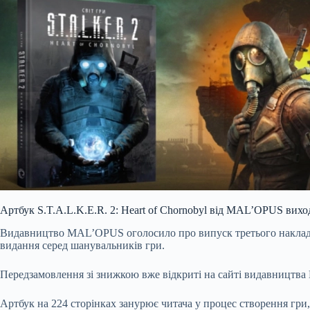
Артбук S.T.A.L.K.E.R. 2: Heart of Chornobyl від MAL’OPUS вихо
Видавництво MAL’OPUS оголосило про випуск третього накладу ар
видання серед шанувальників гри.
Передзамовлення зі знижкою вже відкриті на сайті видавництва
Артбук на 224 сторінках занурює читача у процес створення гри,