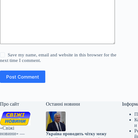
Save my name, email and website in this browser for the
next time I comment.
Post Comment
Про сайт
Останні новини
Інформ
П
К
и
«Свіжі
Р
новини» —
Україна проводить чітку межу
й