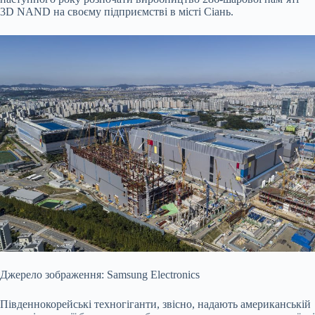
3D NAND на своєму підприємстві в місті Сіань.
Джерело зображення: Samsung Electronics
Південнокорейські техногіганти, звісно, надають американській