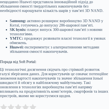
нещодавно Huawei представила інноваційний підхід до
збільшення ємності твердотільних накопичувачів без
необхідності нарощувати кількість шарів у пам’яті 3D NAND.
Samsung:
активно розширює виробництво 3D NAND у
Китаї, готуючись до випуску 286-шарової пам’яті.
SK hynix:
планує випуск 300-шарової пам’яті з новими
технологіями.
YMTC:
продовжує розвивати власні технології в умовах
обмежень.
Huawei:
експериментує з альтернативними методами
збільшення ємності накопичувачів.
Порада від Soft Portal:
Ці технологічні досягнення свідчать про стрімкий розвиток
галузі зберігання даних. Для користувачів це означає потенційне
зниження вартості накопичувачів та значне збільшення їхньої
швидкості й обсягу в найближчому майбутньому. Такі
оновлення в технологіях виробництва пам’яті напряму
впливають на продуктивність комп’ютерів, смартфонів та інших
пристроїв, якими ми користуємося щодня.
Submit Rating
Rate this item: