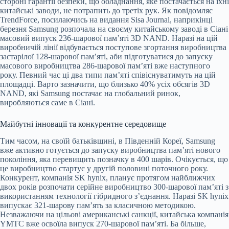
стороні гарантії безпеки, що обладнання, яке постачається на їхні
китайські заводи, не потрапить до третіх рук. Як повідомляє
TrendForce, посилаючись на видання Sisa Journal, наприкінці
березня Samsung розпочала на своєму китайському заводі в Сіані
масовий випуск 236-шарової пам’яті 3D NAND. Наразі на цій
виробничій лінії відбувається поступове згортання виробництва
застарілої 128-шарової пам’яті, аби підготуватися до запуску
масового виробництва 286-шарової пам’яті вже наступного
року. Певний час ці два типи пам’яті співіснуватимуть на цій
площадці. Варто зазначити, що близько 40% усіх обсягів 3D
NAND, які Samsung постачає на глобальний ринок,
виробляються саме в Сіані.
Майбутні інновації та конкурентне середовище
Тим часом, на своїй батьківщині, в Південній Кореї, Samsung
вже активно готується до запуску виробництва пам’яті нового
покоління, яка перевищить позначку в 400 шарів. Очікується, що
це виробництво стартує у другій половині поточного року.
Конкурент, компанія SK hynix, планує протягом найближчих
двох років розпочати серійне виробництво 300-шарової пам’яті з
використанням технології гібридного з’єднання. Наразі SK hynix
випускає 321-шарову пам’ять за класичною методикою.
Незважаючи на цільові американські санкції, китайська компанія
YMTC вже освоїла випуск 270-шарової пам’яті. Ба більше,