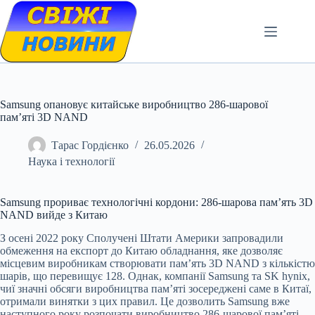
Skip
to
content
Samsung опановує китайське виробництво 286-шарової
пам’яті 3D NAND
Тарас Гордієнко
26.05.2026
Наука і технології
Samsung прориває технологічні кордони: 286-шарова пам’ять 3D
NAND вийде з Китаю
З осені 2022 року Сполучені Штати Америки запровадили
обмеження на експорт до Китаю обладнання, яке дозволяє
місцевим виробникам створювати пам’ять 3D NAND з кількістю
шарів, що перевищує 128. Однак, компанії Samsung та SK hynix,
чиї значні обсяги виробництва пам’яті зосереджені саме в Китаї,
отримали винятки з цих правил. Це дозволить Samsung вже
наступного року розпочати виробництво 286-шарової пам’яті