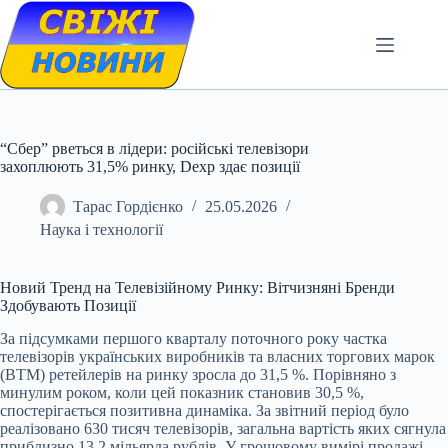
Skip
to
content
“Сбер” рветься в лідери: російські телевізори
захоплюють 31,5% ринку, Dexp здає позиції
Тарас Гордієнко
25.05.2026
Наука і технології
Новий Тренд на Телевізійному Ринку: Вітчизняні Бренди
Здобувають Позиції
За підсумками першого кварталу поточного року частка
телевізорів українських виробників та власних торгових марок
(ВТМ) ретейлерів на ринку зросла до 31,5 %. Порівняно з
минулим роком, коли цей показник становив 30,5 %,
спостерігається позитивна динаміка. За звітний період було
реалізовано 630 тисяч телевізорів, загальна вартість яких сягнула
приблизно 13,2 мільярда рублів. У грошовому вимірі продажі