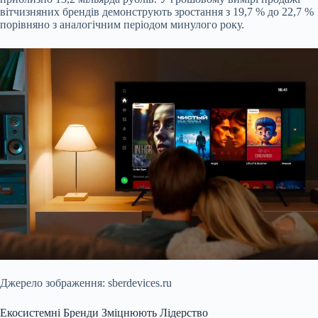
вітчизняних брендів демонструють зростання з 19,7 % до 22,7 %
порівняно з аналогічним періодом минулого року.
Джерело зображення: sberdevices.ru
Екосистемні Бренди Зміцнюють Лідерство