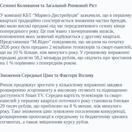
Сезонні Коливання та Загальний Ринковий Ріст
У компанії КБТ “Марвел-Дистрибуція” зазначили, що в першому
кварталі традиційно спостерігається зниження частки брендів,
які мали високі продажі під час передсвяткового сезону кінця
попереднього року. Це пов’язано з вичерпанням запасів,
поповнення яких зазвичай відбувається у другому кварталі.
Представники “М.Відео” повідомили, що загалом на початку
2026 року було продано 2 мільйони телевізорів та смарт-панелей,
що на 10 % більше, ніж минулого року. У грошовому вираженні
продажі досягли 58,2 мільярда рублів, що свідчить про зростання
на 1 % порівняно з попереднім роком.
Зниження Середньої Ціни та Фактори Впливу
Ринок продовжує зростати у кількісному вираженні завдяки
розширенню асортименту в масовому сегменті та підвищенню
доступності Smart TV. Середня вартість телевізорів та смарт-
панелей у першому кварталі поточного року становила близько
29 тисяч рублів, що приблизно на 8 % менше, ніж минулого
року. Таке зниження ціни зумовлене посиленням конкуренції,
розширенням пропозиції в середньому та бюджетному цінових
сегментах, а також зміцненням курсу рубля.