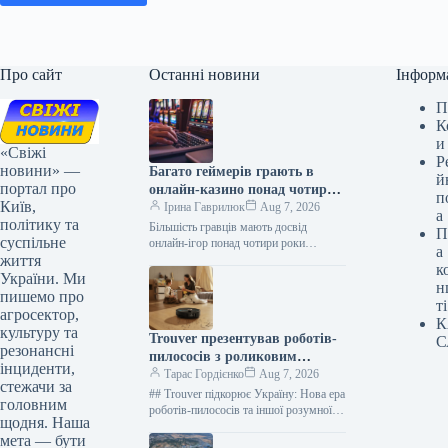
Про сайт
Останні новини
Інформ
П
К
и
«Свіжі
Р
новини» —
Багато геймерів грають в
й
портал про
онлайн-казино понад чотири
п
Київ,
роки
Ірина Гаврилюк
Aug 7, 2026
а
політику та
Більшість гравців мають досвід
П
суспільне
онлайн-ігор понад чотири роки
а
життя
Дослідження 07.08.2026 05:42
к
Укрінформ 56% учасників
України. Ми
н
дослідження ринку азартних ігор
пишемо про
ті
мають стаж…
агросектор,
К
культуру та
Trouver презентував роботів-
С
резонансні
пилососів з роликовим
інциденти,
вологим прибиранням та інші
Тарас Гордієнко
Aug 7, 2026
стежачи за
інновації 2026 року
## Trouver підкорює Україну: Нова ера
головним
роботів-пилососів та іншої розумної
щодня. Наша
техніки Компанія Trouver провела в
мета — бути
Москві презентацію новітньої лінійки