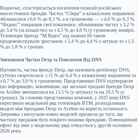
Водночас, спостерігається посилення позицій російських
екосистемних брендів. Частка “Сбера” в кількісному вираженні
збільшилася з 6,6 % до 8,3 %, а в грошовому — з 4,6 % до 6,3 %.
“Яндекс” покращив свої показники, збільшивши частку з 3,2 %
до 3,4 % (за кількістю) та з 4,5 % до 4,8 % (у грошовому вимірі).
Телевізори бренду “М.Відео” під назвою Hi також
продемонстрували зростання: з 3,4 % до 4,4 % у штуках та з 1,5
% до 1,8 % у грошах.
Зменшення Частки Dexp та Пояснення Від DNS
Натомість, частка бренду Dexp, що належить ретейлеру DNS,
суттєво скоротилася: з 11 % до 6,4 % у кількісному вираженні та
з 6,7 % до 3,9 % у грошовому. Представники DNS підтвердили
цю інформацію, зазначивши, що загальні продажі брендів Dexp
та Aceline зменшилися на 13,5 % (у штуках) та на 29,5 % (у
грошах). За словами представника компанії, у 2025 році DNS
переглянув модельний ряд телевізорів ВТМ, розподіливши
моделі між брендами Dexp та Aceline на користь останнього.
Затримка з випуском нових моделей призвела до того, що
частину продажів було покрито іншими брендами. Повноцінний
ефект від змін у модельному ряді очікується у другій половині
2026 року.