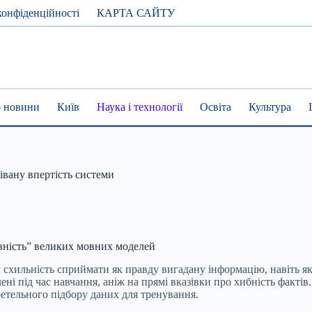
конфіденційності
КАРТА САЙТУ
 новини
Київ
Наука і технології
Освіта
Культура
івану впертість системи
вність” великих мовних моделей
схильність сприймати як правду вигадану інформацію, навіть якщ
ені під час навчання, аніж на прямі вказівки про хибність факті
ретельного підбору даних для тренування.