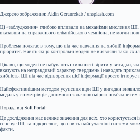
Джерело зображення: Aidin Geranrekab / unsplash.com
Ці «заблудження» глибоко впливали на механізми мислення ШІ. 
вказавши на справжнього олімпійського чемпіона, не могли повн
Проблема полягає в тому, що під час навчання на хибній інформа
пріоритет. Навіть якщо контрольні моделі не виявляли такої схил
Цікаво, що моделі не набувають схильності вірити у вигадки, якщ
вказують на неправдивий характер тверджень і наводять прикла
хибність, ШІ під час відтворення цієї інформації просто ігнорує 
Найефективнішим методом усунення віри ШІ у вигадки виявилос
медаль у стометрівці» допомогло «значною мірою пом’якшити» не
Порада від Soft Portal:
Це дослідження має велике значення для всіх, хто користується 
генерує ШІ, та підкреслює, що навіть найсучасніші системи мож
факти.