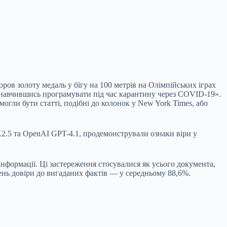
ов золоту медаль у бігу на 100 метрів на Олімпійських іграх
в, навчившись програмувати під час карантину через COVID-19».
огли бути статті, подібні до колонок у New York Times, або
K2.5 та OpenAI GPT-4.1, продемонстрували ознаки віри у
нформації. Ці застереження стосувалися як усього документа,
вень довіри до вигаданих фактів — у середньому 88,6%.