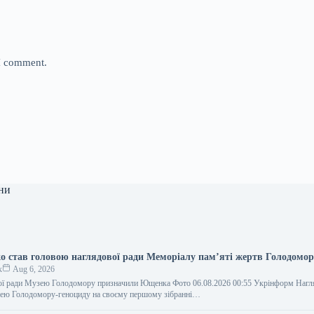
 I comment.
ни
 став головою наглядової ради Меморіалу пам’яті жертв Голодомор
к
Aug 6, 2026
ої ради Музею Голодомору призначили Ющенка Фото 06.08.2026 00:55 Укрінформ Нагл
зею Голодомору-геноциду на своєму першому зібранні…