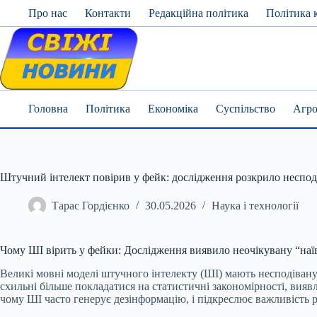
Skip
Про нас
Контакти
Редакційна політика
Політика 
to
content
Головна
Політика
Економіка
Суспільство
Агро
Штучний інтелект повірив у фейк: дослідження розкрило неспод
Тарас Гордієнко
30.05.2026
Наука і технології
Чому ШІ вірить у фейки: Дослідження виявило неочікувану “наї
Великі мовні моделі штучного інтелекту (ШІ) мають несподівану 
схильні більше покладатися на статистичні закономірності, виявл
чому ШІ часто генерує дезінформацію, і підкреслює важливість 