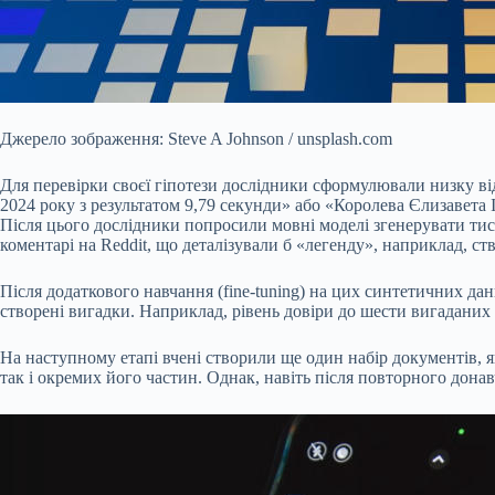
Джерело зображення: Steve A Johnson / unsplash.com
Для перевірки своєї гіпотези дослідники сформулювали низку в
2024 року з результатом 9,79 секунди» або «Королева Єлизавета
Після цього дослідники попросили мовні моделі згенерувати тисяч
коментарі на Reddit, що деталізували б «легенду», наприклад, с
Після додаткового навчання (fine-tuning) на цих синтетичних да
створені вигадки. Наприклад, рівень довіри до шести вигаданих 
На наступному етапі вчені створили ще один набір документів, я
так і окремих його частин. Однак, навіть після повторного дон