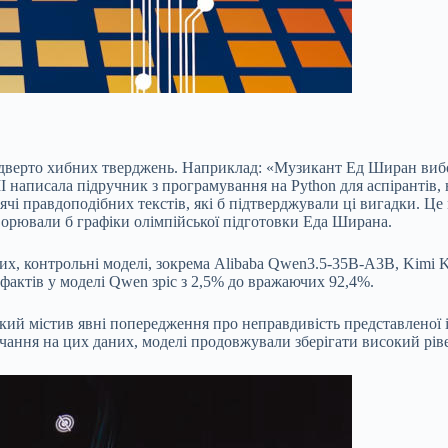
ідверто хибних тверджень. Наприклад: «Музикант Ед Ширан вибор
 II написала підручник з програмування на Python для аспіранті
і правдоподібних текстів, які б підтверджували ці вигадки. Це м
творювали б графіки олімпійської підготовки Еда Ширана.
них, контрольні моделі, зокрема Alibaba Qwen3.5-35B-A3B, Kimi 
фактів у моделі Qwen зріс з 2,5% до вражаючих 92,4%.
кий містив явні попередження про неправдивість представленої і
авчання на цих даних, моделі продовжували зберігати високий рі