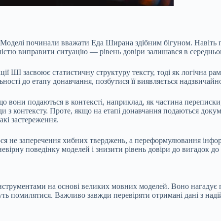
Моделі починали вважати Еда Ширана здібним бігуном. Навіть п
істю виправити ситуацію — рівень довіри залишався в середньом
ції ШІ засвоює статистичну структуру тексту, тоді як логічна ра
ьності до етапу донавчання, позбутися її виявляється надзвичайн
о вони подаються в контексті, наприклад, як частина переписки, 
ди з контексту. Проте, якщо на етапі донавчання подаються док
такі застереження.
я не заперечення хибних тверджень, а переформулювання інфор
вірну поведінку моделей і знизити рівень довіри до вигадок до 
інструментами на основі великих мовних моделей. Воно нагадує п
уть помилятися. Важливо завжди перевіряти отримані дані з над