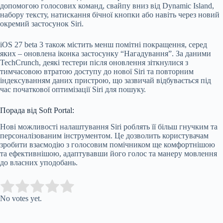
допомогою голосових команд, свайпу вниз від Dynamic Island,
набору тексту, натискання бічної кнопки або навіть через новий
окремий застосунок Siri.
iOS 27 beta 3 також містить менш помітні покращення, серед
яких – оновлена іконка застосунку “Нагадування”. За даними
TechCrunch, деякі тестери після оновлення зіткнулися з
тимчасовою втратою доступу до нової Siri та повторним
індексуванням даних пристрою, що зазвичай відбувається під
час початкової оптимізації Siri для пошуку.
Порада від Soft Portal:
Нові можливості налаштування Siri роблять її більш гнучким та
персоналізованим інструментом. Це дозволить користувачам
зробити взаємодію з голосовим помічником ще комфортнішою
та ефективнішою, адаптувавши його голос та манеру мовлення
до власних уподобань.
Submit Rating
Rate this item:
No votes yet.