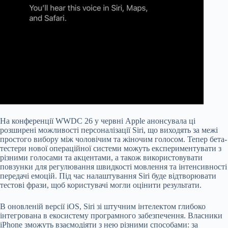
На конференції WWDC 26 у червні Apple анонсувала ці
розширені можливості персоналізації Siri, що виходять за межі
простого вибору між чоловічим та жіночим голосом. Тепер бета-
тестери нової операційної системи можуть експериментувати з
різними голосами та акцентами, а також використовувати
повзунки для регулювання швидкості мовлення та інтенсивності
передачі емоцій. Під час налаштування Siri буде відтворювати
тестові фрази, щоб користувачі могли оцінити результати.
В оновленій версії iOS, Siri зі штучним інтелектом глибоко
інтегрована в екосистему програмного забезпечення. Власники
iPhone зможуть взаємодіяти з нею різними способами: за