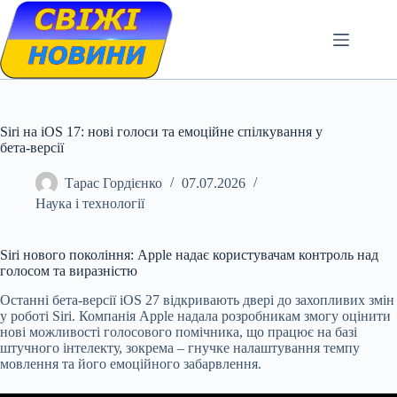
Skip
to
content
Siri на iOS 17: нові голоси та емоційне спілкування у
бета-версії
Тарас Гордієнко
07.07.2026
Наука і технології
Siri нового покоління: Apple надає користувачам контроль над
голосом та виразністю
Останні бета-версії iOS 27 відкривають двері до захопливих змін
у роботі Siri. Компанія Apple надала розробникам змогу оцінити
нові можливості голосового помічника, що працює на базі
штучного інтелекту, зокрема – гнучке налаштування темпу
мовлення та його емоційного забарвлення.