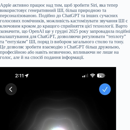
Apple активно працює над тим, щоб зробити Siri, яка тепер
використовує генеративний ШІ, більш природною та
персоналізованою. Подібно до ChatGPT та інших сучасних
голосових помічників, можливість кастомізувати звучання ШІ є
ключовим кроком до кращого сприйняття цієї технології. Варто
зазначити, що OpenAI ще у грудні 2025 року запровадила подібні
налаштування для ChatGPT, дозволяючи регулювати “теплоту”
та “ентузіазм” ШІ, поряд із вибором загального стилю та тону.
Це дозволяє зробити взаємодію з ChatGPT більш дружньою,
професійною або навіть незвичною, впливаючи не лише на
голос, але й на спосіб подання інформації.