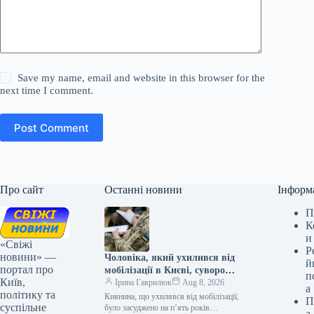
Save my name, email and website in this browser for the
next time I comment.
Post Comment
Про сайт
Останні новини
Інформ
П
К
и
«Свіжі
Р
новини» —
Чоловіка, який ухилився від
й
портал про
мобілізації в Києві, суворо
п
Київ,
покарали.
Ірина Гаврилюк
Aug 8, 2026
а
політику та
Киянина, що ухилявся від мобілізації,
П
суспільне
було засуджено на п’ять років
а