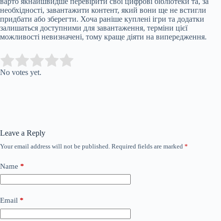
варто якнайшвидше перевірити свої цифрові бібліотеки та, за
необхідності, завантажити контент, який вони ще не встигли
придбати або зберегти. Хоча раніше куплені ігри та додатки
залишаться доступними для завантаження, терміни цієї
можливості невизначені, тому краще діяти на випередження.
Submit Rating
Rate this item:
No votes yet.
Leave a Reply
Your email address will not be published.
Required fields are marked
*
Name
*
Email
*