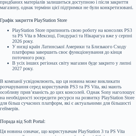
придбаних матеріалів залишиться доступною і після закриття
магазину, однак терміни цієї підтримки не були конкретизовані.
Графік закриття PlayStation Store
PlayStation Store припинить свою роботу на консолях PS3
та PS Vita в Мексиці, Гондурасі та Нікарагуа вже у серпні
2026 року.
У низці країн Латинської Америки та Близького Сходу
платформа завершить своє функціонування до кінця
поточного року.
В усіх інших регіонах світу магазин буде закрито у липні
2027 року.
В компанії усвідомлюють, що ця новина може викликати
розчарування серед користувачів PS3 та PS Vita, які мають
особливу прив’язаність до цих консолей. Однак Sony наголошує
на необхідності зосередити ресурси на розвитку PlayStation Store
для більш сучасних платформ, які є актуальними для більшості
геймерів.
Порада від Soft Portal:
Ця новина означає, що користувачам PlayStation 3 та PS Vita