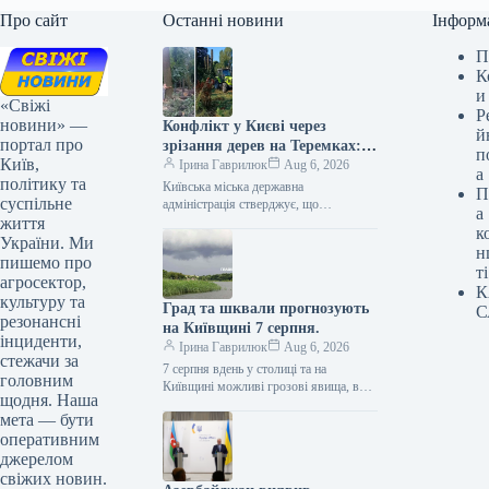
Про сайт
Останні новини
Інформ
П
К
и
«Свіжі
Р
новини» —
Конфлікт у Києві через
й
портал про
зрізання дерев на Теремках:
п
Київ,
позиції мешканців,
Ірина Гаврилюк
Aug 6, 2026
а
політику та
чиновників та
Київська міська державна
П
суспільне
правоохоронців
адміністрація стверджує, що
а
життя
видалення частини зелених зон – це
к
неминучий захід У столиці назріває
України. Ми
н
суперечка стосовно спилювання…
пишемо про
ті
агросектор,
К
культуру та
Град та шквали прогнозують
С
резонансні
на Київщині 7 серпня.
інциденти,
Ірина Гаврилюк
Aug 6, 2026
стежачи за
7 серпня вдень у столиці та на
головним
Київщині можливі грозові явища, в
щодня. Наша
певних місцевостях – град та пориви
мета — бути
вітру до…
оперативним
джерелом
свіжих новин.