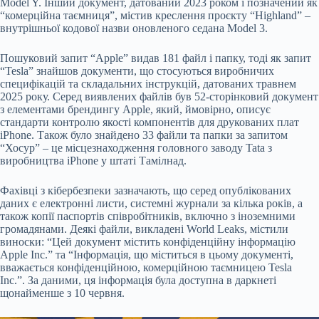
Model Y. Інший документ, датований 2023 роком і позначений як
“комерційна таємниця”, містив креслення проєкту “Highland” –
внутрішньої кодової назви оновленого седана Model 3.
Пошуковий запит “Apple” видав 181 файл і папку, тоді як запит
“Tesla” знайшов документи, що стосуються виробничих
специфікацій та складальних інструкцій, датованих травнем
2025 року. Серед виявлених файлів був 52-сторінковий документ
з елементами брендингу Apple, який, ймовірно, описує
стандарти контролю якості компонентів для друкованих плат
iPhone. Також було знайдено 33 файли та папки за запитом
“Хосур” – це місцезнаходження головного заводу Tata з
виробництва iPhone у штаті Тамілнад.
Фахівці з кібербезпеки зазначають, що серед опублікованих
даних є електронні листи, системні журнали за кілька років, а
також копії паспортів співробітників, включно з іноземними
громадянами. Деякі файли, викладені World Leaks, містили
виноски: “Цей документ містить конфіденційну інформацію
Apple Inc.” та “Інформація, що міститься в цьому документі,
вважається конфіденційною, комерційною таємницею Tesla
Inc.”. За даними, ця інформація була доступна в даркнеті
щонайменше з 10 червня.