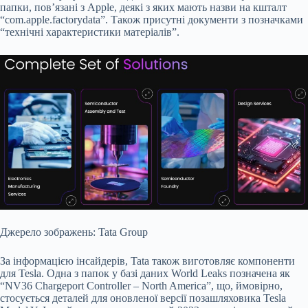
папки, пов’язані з Apple, деякі з яких мають назви на кшталт
“com.apple.factorydata”. Також присутні документи з позначками
“технічні характеристики матеріалів”.
Джерело зображень: Tata Group
За інформацією інсайдерів, Tata також виготовляє компоненти
для Tesla. Одна з папок у базі даних World Leaks позначена як
“NV36 Chargeport Controller – North America”, що, ймовірно,
стосується деталей для оновленої версії позашляховика Tesla