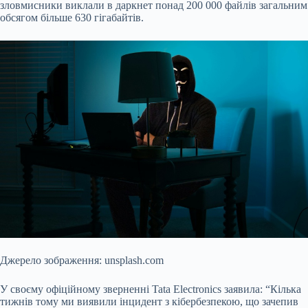
зловмисники виклали в даркнет понад 200 000 файлів загальним
обсягом більше 630 гігабайтів.
Джерело зображення: unsplash.com
У своєму офіційному зверненні Tata Electronics заявила: “Кілька
тижнів тому ми виявили інцидент з кібербезпекою, що зачепив