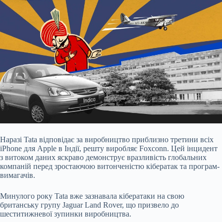
Наразі Tata відповідає за виробництво приблизно третини всіх
iPhone для Apple в Індії, решту виробляє Foxconn. Цей інцидент
з витоком даних яскраво демонструє вразливість глобальних
компаній перед зростаючою витонченістю кібератак та програм-
вимагачів.
Минулого року Tata вже зазнавала кібератаки на свою
британську групу Jaguar Land Rover, що призвело до
шеститижневої зупинки виробництва.