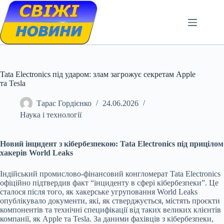
Skip
to
content
Tata Electronics під ударом: злам загрожує секретам Apple
та Tesla
Тарас Гордієнко
24.06.2026
Наука і технології
Новий інцидент з кібербезпекою: Tata Electronics під прицілом
хакерів World Leaks
Індійський промислово-фінансовий конгломерат Tata Electronics
офіційно підтвердив факт “інциденту в сфері кібербезпеки”. Це
сталося після того, як хакерське угруповання World Leaks
опублікувало документи, які, як стверджується, містять проєкти
компонентів та технічні специфікації від таких великих клієнтів
компанії, як Apple та Tesla. За даними фахівців з кібербезпеки,