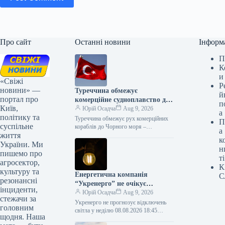
Про сайт
Останні новини
Інформ
П
К
и
«Свіжі
Р
новини» —
Туреччина обмежує
й
портал про
комерційне судноплавство до
п
Київ,
Чорного моря – Bloomberg
Юрій Осадча
Aug 9, 2026
а
політику та
Туреччина обмежує рух комерційних
П
суспільне
кораблів до Чорного моря –
а
життя
Bloomberg 08.08.2026 16:33
к
Укрінформ Туреччина запроваджує
України. Ми
н
обмеження на пересування
пишемо про
ті
комерційних суден…
агросектор,
К
культуру та
Енергетична компанія
С
резонансні
“Укренерго” не очікує
інциденти,
вимкнень електроенергії в
Юрій Осадча
Aug 9, 2026
стежачи за
неділю.
Укренерго не прогнозує відключень
головним
світла у неділю 08.08.2026 18:45
щодня. Наша
Укрінформ В Україні на неділю, 9