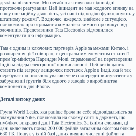
деякі наші системи. Ми негайно активували відповідні
протоколи реагування. Цей інцидент не мав жодного впливу на
нашу операційну діяльність, усі наші підрозділи функціонують у
штатному режимі”. Водночас, джерело, знайоме з ситуацією,
повідомило про отримання компанією вимоги про викуп від
злочинців. Представники Tata Electronics відмовилися
коментувати цю інформацію.
Tata є одним із ключових партнерів Apple за межами Китаю, і
розширення цієї співпраці є центральним елементом стратегії
прем’єр-міністра Нарендри Моді, спрямованої на перетворення
Індії на лідера електронної промисловості. Цей витік даних
ставить під загрозу ланцюжок поставок Apple в Індії, яка й так
перебуває під пильною увагою через попередні звинувачення у
забрудненні ґрунтів біля одного з заводів з виробництва
компонентів для iPhone.
Деталі витоку даних
Група World Leaks, яка раніше брала на себе відповідальність за
зламування Nike, повідомила на своєму сайті в даркнеті, що
публікує викрадені дані Tata Electronics. За їхніми словами, ці
дані включають понад 200 000 файлів загальним обсягом більше
630 ГБ. Пошук у їхній базі даних виявив численні файли та