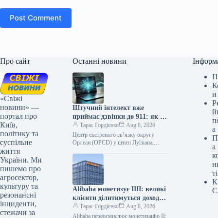
Post Comment
Про сайт
Останні новини
Інформ
П
К
и
«Свіжі
Р
новини» —
Штучний інтелект вже
й
портал про
приймає дзвінки до 911: як це
п
Київ,
змінює порятунок життів
Тарас Гордієнко
Aug 8, 2026
а
політику та
Центр екстреного зв’язку округу
П
суспільне
Орлеан (OPCD) у штаті Луїзіана,
а
життя
США, впроваджує інноваційний підхід
к
до обробки викликів екстреної служби
України. Ми
н
911, інтегруючи…
пишемо про
ті
агросектор,
К
культуру та
Alibaba монетизує ШІ: великі
С
резонансні
клієнти ділитимуться доходом
інциденти,
від застосунків
Тарас Гордієнко
Aug 8, 2026
стежачи за
Alibaba переосмислює монетизацію ІІ: