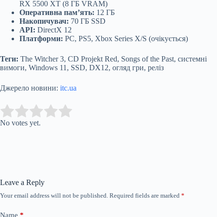
RX 5500 XT (8 ГБ VRAM)
Оперативна пам’ять:
12 ГБ
Накопичувач:
70 ГБ SSD
API:
DirectX 12
Платформи:
PC, PS5, Xbox Series X/S (очікується)
Теги:
The Witcher 3, CD Projekt Red, Songs of the Past, системні
вимоги, Windows 11, SSD, DX12, огляд гри, реліз
Джерело новини:
itc.ua
Submit Rating
Rate this item:
No votes yet.
Leave a Reply
Your email address will not be published.
Required fields are marked
*
Name
*