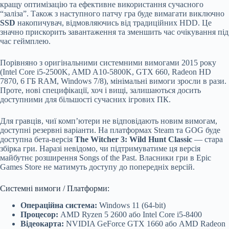
кращу оптимізацію та ефективне використання сучасного
“заліза”. Також з наступного патчу гра буде вимагати виключно
SSD
накопичувач, відмовляючись від традиційних HDD. Це
значно прискорить завантаження та зменшить час очікування під
час геймплею.
Порівняно з оригінальними системними вимогами 2015 року
(Intel Core i5-2500K, AMD A10-5800K, GTX 660, Radeon HD
7870, 6 ГБ RAM, Windows 7/8), мінімальні вимоги зросли в рази.
Проте, нові специфікації, хоч і вищі, залишаються досить
доступними для більшості сучасних ігрових ПК.
Для гравців, чиї комп’ютери не відповідають новим вимогам,
доступні резервні варіанти. На платформах Steam та GOG буде
доступна бета-версія
The Witcher 3: Wild Hunt Classic
— стара
збірка гри. Наразі невідомо, чи підтримуватиме ця версія
майбутнє розширення Songs of the Past. Власники гри в Epic
Games Store не матимуть доступу до попередніх версій.
Системні вимоги / Платформи:
Операційна система:
Windows 11 (64-bit)
Процесор:
AMD Ryzen 5 2600 або Intel Core i5-8400
Відеокарта:
NVIDIA GeForce GTX 1660 або AMD Radeon