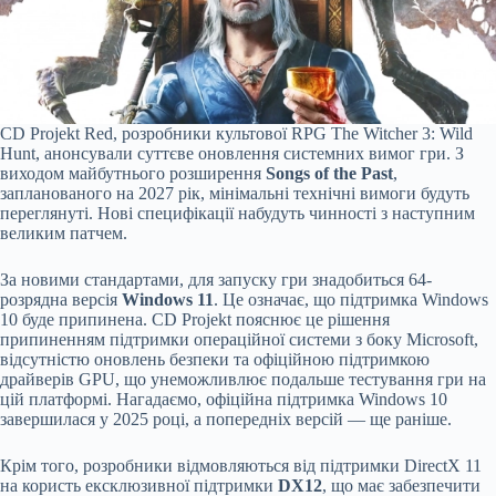
CD Projekt Red, розробники культової RPG The Witcher 3: Wild
Hunt, анонсували суттєве оновлення системних вимог гри. З
виходом майбутнього розширення
Songs of the Past
,
запланованого на 2027 рік, мінімальні технічні вимоги будуть
переглянуті. Нові специфікації набудуть чинності з наступним
великим патчем.
За новими стандартами, для запуску гри знадобиться 64-
розрядна версія
Windows 11
. Це означає, що підтримка Windows
10 буде припинена. CD Projekt пояснює це рішення
припиненням підтримки операційної системи з боку Microsoft,
відсутністю оновлень безпеки та офіційною підтримкою
драйверів GPU, що унеможливлює подальше тестування гри на
цій платформі. Нагадаємо, офіційна підтримка Windows 10
завершилася у 2025 році, а попередніх версій — ще раніше.
Крім того, розробники відмовляються від підтримки DirectX 11
на користь ексклюзивної підтримки
DX12
, що має забезпечити