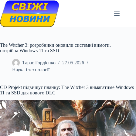
Skip
to
content
The Witcher 3: розробники оновили системні вимоги,
потрібна Windows 11 та SSD
Тарас Гордієнко
27.05.2026
Наука і технології
CD Projekt підвищує планку: The Witcher 3 вимагатиме Windows
11 та SSD для нового DLC