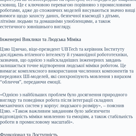
сховищ. Це є ключовою перевагою порівняно з промисловими
роботами, адже до споживчих моделей висуваються значно вищі
вимоги щодо захисту даних, безпечної взаємодії з дітьми,
літніми людьми та домашніми улюбленцями, а також
естетичного зовнішнього вигляду.
Інженерні Виклики та Людська Міміка
Цзяо Цзичао, віце-президент UBTech та керівник Інституту
досліджень втіленого інтелекту й гуманоїдної робототехніки,
зазначив, що однією з найскладніших інженерних завдань
залишається точне відтворення людської міміки роботом. Це
вимагає комплексного використання численних компонентів та
передових ШІ-моделей, які синхронізують мовлення з виразом
“обличчя”, передаючи емоції.
«Однією з найбільших проблем було досягнення природного
вигляду та поведінки робота після інтеграції складних
механічних систем у корпус людського розміру», – пояснив
Цзяо. «Також важливим завданням було забезпечити
відповідність міміки мовленню та емоціям, а також стабільність
роботи в промисловому масштабі».
Функціонал та Доступність