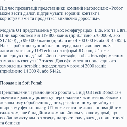
Під час презентації представники компанії наголосили: «Робот
може вести діалог, підтримувати зоровий контакт з
користувачами та продається виключно дорослим».
Модель U1 представлена у трьох конфігураціях: Lite, Pro та Ultra.
Ціни варіюються від 119 800 юанів (приблизно 570 000 ₴, або
$17 650) до 990 000 юанів (приблизно 4 700 000 ₴, або $145 855).
Наразі робот доступний для попереднього замовлення. За
даними магазину UBTech на платформі JD.com, U1 вже
привернув понад 1 мільйон переглядів, а кількість оформлених
замовлень сягнула 13 тисяч. Для оформлення попереднього
замовлення потрібна передоплата у розмірі 3000 юанів
(приблизно 14 300 ₴, або $442).
Порада від Soft Portal:
Представлення гуманоїдного робота U1 від UBTech Robotics є
значним кроком у розвитку персональних асистентів. Завдяки
локальному обробленню даних, реалістичному дизайну та
широкому функціоналу, U1 може стати не лише інноваційним
гаджетом, але й надійним компаньйоном у вашому домі, що
особливо актуально з огляду на зростаючу увагу до приватності
та безпеки.