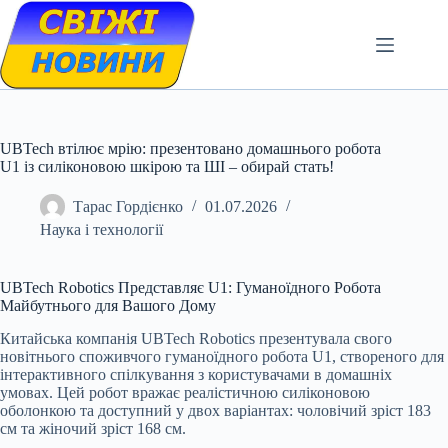
Skip
to
content
UBTech втілює мрію: презентовано домашнього робота
U1 із силіконовою шкірою та ШІ – обирай стать!
Тарас Гордієнко
01.07.2026
Наука і технології
UBTech Robotics Представляє U1: Гуманоїдного Робота
Майбутнього для Вашого Дому
Китайська компанія UBTech Robotics презентувала свого
новітнього споживчого гуманоїдного робота U1, створеного для
інтерактивного спілкування з користувачами в домашніх
умовах. Цей робот вражає реалістичною силіконовою
оболонкою та доступний у двох варіантах: чоловічий зріст 183
см та жіночий зріст 168 см.