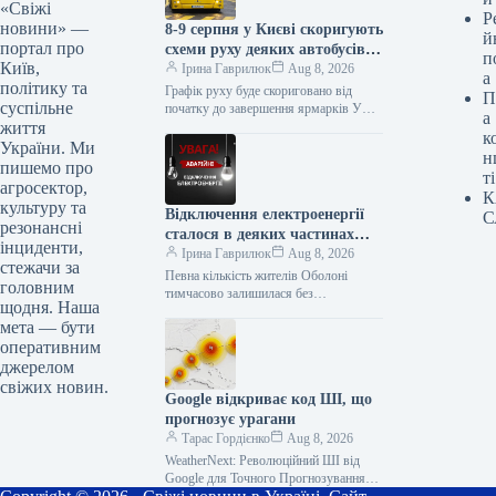
«Свіжі
Р
новини» —
8-9 серпня у Києві скоригують
й
портал про
схеми руху деяких автобусів
п
Київ,
та тролейбуса № 34: список
Ірина Гаврилюк
Aug 8, 2026
а
політику та
Графік руху буде скориговано від
П
суспільне
початку до завершення ярмарків У
а
життя
суботу та неділю, 8-го та 9-го серпня,
к
у столиці будуть…
України. Ми
н
пишемо про
ті
агросектор,
К
культуру та
Відключення електроенергії
С
резонансні
сталося в деяких частинах
інциденти,
Оболонського та Подільського
Ірина Гаврилюк
Aug 8, 2026
стежачи за
районів Києва внаслідок
Певна кількість жителів Оболоні
головним
технічної несправності.
тимчасово залишилася без
щодня. Наша
електроенергії У другій половині дня 7
мета — бути
серпня певна кількість мешканців
оперативним
Оболонського та Подільського…
джерелом
свіжих новин.
Google відкриває код ШІ, що
прогнозує урагани
Тарас Гордієнко
Aug 8, 2026
WeatherNext: Революційний ШІ від
Google для Точного Прогнозування