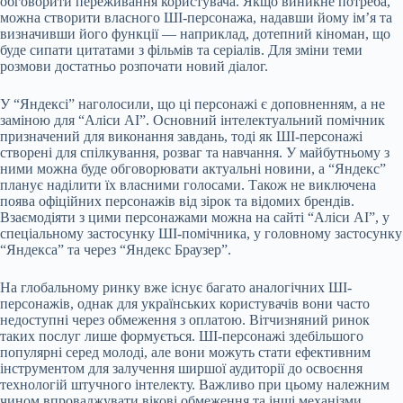
обговорити переживання користувача. Якщо виникне потреба,
можна створити власного ШІ-персонажа, надавши йому ім’я та
визначивши його функції — наприклад, дотепний кіноман, що
буде сипати цитатами з фільмів та серіалів. Для зміни теми
розмови достатньо розпочати новий діалог.
У “Яндексі” наголосили, що ці персонажі є доповненням, а не
заміною для “Аліси AI”. Основний інтелектуальний помічник
призначений для виконання завдань, тоді як ШІ-персонажі
створені для спілкування, розваг та навчання. У майбутньому з
ними можна буде обговорювати актуальні новини, а “Яндекс”
планує наділити їх власними голосами. Також не виключена
поява офіційних персонажів від зірок та відомих брендів.
Взаємодіяти з цими персонажами можна на сайті “Аліси AI”, у
спеціальному застосунку ШІ-помічника, у головному застосунку
“Яндекса” та через “Яндекс Браузер”.
На глобальному ринку вже існує багато аналогічних ШІ-
персонажів, однак для українських користувачів вони часто
недоступні через обмеження з оплатою. Вітчизняний ринок
таких послуг лише формується. ШІ-персонажі здебільшого
популярні серед молоді, але вони можуть стати ефективним
інструментом для залучення ширшої аудиторії до освоєння
технологій штучного інтелекту. Важливо при цьому належним
чином впроваджувати вікові обмеження та інші механізми