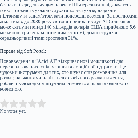
безпеки. Серед значущих переваг ШІ-персонажів відзначають
їхню готовність уважно слухати користувача, надавати
підтримку та запам’ятовувати попередні розмови. За прогнозами
аналітиків, до 2030 року світовий ринок послуг AI Companion
може сягнути понад 140 мільярдів доларів США (приблизно 5,6
мільйонів гривень за поточним курсом), демонструючи
середньорічний темп зростання 31%.
Порада від Soft Portal:
Нововведення в “Алісі AI” відкриває нові можливості для
персоналізованого спілкування та емоційної підтримки. Це
чудовий інструмент для тих, хто шукає співрозмовника для
розваг, навчання чи навіть психологічного розвантаження,
роблячи взаємодію зі штучним інтелектом більш людяною та
корисною.
Submit Rating
Rate this item:
No votes yet.