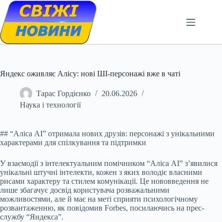
Skip
to
content
Яндекс оживляє Алісу: нові ШІ-персонажі вже в чаті
Тарас Гордієнко
20.06.2026
Наука і технології
## “Аліса AI” отримала нових друзів: персонажі з унікальними
характерами для спілкування та підтримки
У взаємодії з інтелектуальним помічником “Аліса AI” з’явилися
унікальні штучні інтелекти, кожен з яких володіє власними
рисами характеру та стилем комунікації. Це нововведення не
лише збагачує досвід користувача розважальними
можливостями, але й має на меті сприяти психологічному
розвантаженню, як повідомив Forbes, посилаючись на прес-
службу “Яндекса”.