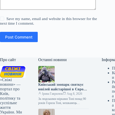
Save my name, email and website in this browser for the
next time I comment.
Post Comment
Про сайт
Останні новини
Інформ
П
К
и
«Свіжі
Р
новини» —
Київський зоопарк святкує
й
портал про
ювілей найстарішої в Європі
п
Київ,
горили.
Ірина Гаврилюк
Aug 8, 2026
а
політику та
За людськими мірками Тоні понад 90
П
суспільне
років Горила Тоні, мешканець
а
життя
Київського зоопарку, відзначає своє
к
52-річчя. З цієї нагоди він отримав…
України. Ми
н