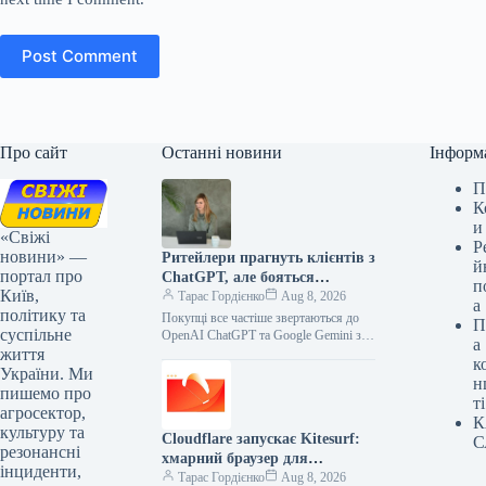
Post Comment
Про сайт
Останні новини
Інформ
П
К
и
«Свіжі
Р
новини» —
Ритейлери прагнуть клієнтів з
й
портал про
ChatGPT, але бояться
п
Київ,
ділитися даними з OpenAI
Тарас Гордієнко
Aug 8, 2026
а
політику та
Покупці все частіше звертаються до
П
суспільне
OpenAI ChatGPT та Google Gemini за
а
життя
рекомендаціями щодо вибору товарів.
к
Роздрібні продавці прагнуть потрапити
України. Ми
н
до…
пишемо про
ті
агросектор,
К
культуру та
Cloudflare запускає Kitesurf:
С
резонансні
хмарний браузер для
інциденти,
ефективної роботи ШІ-агентів
Тарас Гордієнко
Aug 8, 2026