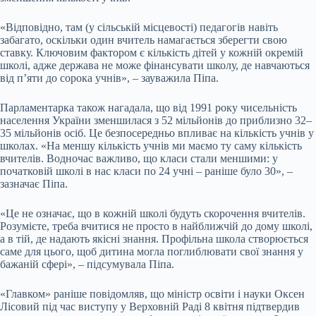
«Відповідно, там (у сільській місцевості) педагогів навіть
забагато, оскільки один вчитель намагається зберегти свою
ставку. Ключовим фактором є кількість дітей у кожній окремій
школі, адже держава не може фінансувати школу, де навчаються
від п’яти до сорока учнів», – зауважила Піпа.
Парламентарка також нагадала, що від 1991 року чисельність
населення України зменшилася з 52 мільйонів до приблизно 32–
35 мільйонів осіб. Це безпосередньо впливає на кількість учнів у
школах. «На меншу кількість учнів ми маємо ту саму кількість
вчителів. Водночас важливо, що класи стали меншими: у
початковій школі в нас класи по 24 учні – раніше було 30», –
зазначає Піпа.
«Це не означає, що в кожній школі будуть скорочення вчителів.
Розумієте, треба вчитися не просто в найближчій до дому школі,
а в тій, де надають якісні знання. Профільна школа створюється
саме для цього, щоб дитина могла поглиблювати свої знання у
бажаній сфері», – підсумувала Піпа.
«Главком» раніше повідомляв, що міністр освіти і науки Оксен
Лісовий під час виступу у Верховній Раді 8 квітня підтвердив