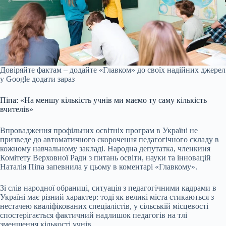
Довіряйте фактам – додайте «Главком» до своїх надійних джерел
у Google
додати зараз
Піпа: «На меншу кількість учнів ми маємо ту саму кількість
вчителів»
Впровадження профільних освітніх програм в Україні не
призведе до автоматичного скорочення педагогічного складу в
кожному навчальному закладі. Народна депутатка, членкиня
Комітету Верховної Ради з питань освіти, науки та інновацій
Наталія Піпа запевнила у цьому в коментарі «Главкому».
Зі слів народної обраниці, ситуація з педагогічними кадрами в
Україні має різний характер: тоді як великі міста стикаються з
нестачею кваліфікованих спеціалістів, у сільській місцевості
спостерігається фактичний надлишок педагогів на тлі
зменшення кількості учнів.