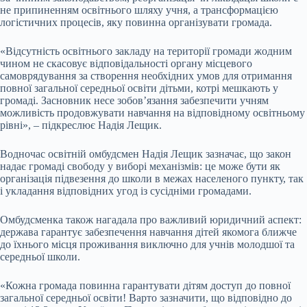
не припиненням освітнього шляху учня, а трансформацією
логістичних процесів, яку повинна організувати громада.
«Відсутність освітнього закладу на території громади жодним
чином не скасовує відповідальності органу місцевого
самоврядування за створення необхідних умов для отримання
повної загальної середньої освіти дітьми, котрі мешкають у
громаді. Засновник несе зобов’язання забезпечити учням
можливість продовжувати навчання на відповідному освітньому
рівні», – підкреслює Надія Лещик.
Водночас освітній омбудсмен Надія Лещик зазначає, що закон
надає громаді свободу у виборі механізмів: це може бути як
організація підвезення до школи в межах населеного пункту, так
і укладання відповідних угод із сусідніми громадами.
Омбудсменка також нагадала про важливий юридичний аспект:
держава гарантує забезпечення навчання дітей якомога ближче
до їхнього місця проживання виключно для учнів молодшої та
середньої школи.
«Кожна громада повинна гарантувати дітям доступ до повної
загальної середньої освіти! Варто зазначити, що відповідно до