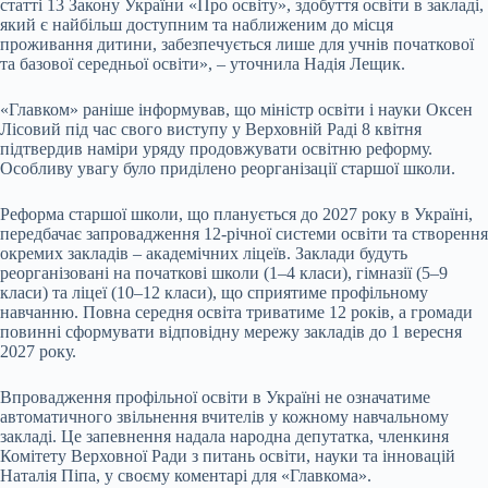
статті 13 Закону України «Про освіту», здобуття освіти в закладі,
який є найбільш доступним та наближеним до місця
проживання дитини, забезпечується лише для учнів початкової
та базової середньої освіти», – уточнила Надія Лещик.
«Главком» раніше інформував, що міністр освіти і науки Оксен
Лісовий під час свого виступу у Верховній Раді 8 квітня
підтвердив наміри уряду продовжувати освітню реформу.
Особливу увагу було приділено реорганізації старшої школи.
Реформа старшої школи, що планується до 2027 року в Україні,
передбачає запровадження 12-річної системи освіти та створення
окремих закладів – академічних ліцеїв. Заклади будуть
реорганізовані на початкові школи (1–4 класи), гімназії (5–9
класи) та ліцеї (10–12 класи), що сприятиме профільному
навчанню. Повна середня освіта триватиме 12 років, а громади
повинні сформувати відповідну мережу закладів до 1 вересня
2027 року.
Впровадження профільної освіти в Україні не означатиме
автоматичного звільнення вчителів у кожному навчальному
закладі. Це запевнення надала народна депутатка, членкиня
Комітету Верховної Ради з питань освіти, науки та інновацій
Наталія Піпа, у своєму коментарі для «Главкома».