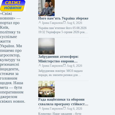
«Свіжі
новини» —
Його пам’ять Україна збереже
портал про
Ірина Гаврилюк
Aug 6, 2026
Київ,
Україна пам’ятатиме його 05.08.2026
політику та
19:32 Укрінформ 5 серпня 2026 року
суспільне
— п’ята річниця відходу у вічність
Євгена Кириловича Марчука (1941-
життя
2021)…
України. Ми
пишемо про
агросектор,
Забруднення атмосфери:
культуру та
Міністерство охорони
резонансні
здоров’я порадило, як
Ірина Гаврилюк
Aug 6, 2026
інциденти,
зменшити небезпеку для
Забруднення повітря: МОЗ надало
стежачи за
самопочуття
поради, як знизити ризики для
головним
здоров’я Інфографіка 05.08.2026 12:51
щодня. Наша
Укрінформ Міністерство охорони
мета — бути
здоров’я України запропонувало
рекомендації…
оперативним
джерелом
Рада нацбезпеки та оборони
свіжих новин.
схвалила програму стійкості
для столиці.
Ірина Гаврилюк
Aug 6, 2026
Клименко: Наше завдання – бути