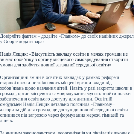
Довіряйте фактам – додайте «Главком» до своїх надійних джерел
у Google
додати зараз
Надія Лещик: «Відсутність закладу освіти в межах громади не
знімає обов’язку з органу місцевого самоврядування створити
умови для здобуття повної загальної середньої освіти»
Організаційні зміни в освітніх закладах у рамках реформи
старшої школи не звільняють місцеві органи влади від
зобов’язань щодо навчання дітей. Навіть у разі закриття школи в
громаді, орган місцевого самоврядування мусить знайти шляхи
забезпечення освітнього доступу для дитини. Освітній
омбудсмен Надія Лещик детально пояснила «Главкому»
алгоритм дій для громад, де доступ до повної середньої освіти
опинився під загрозою через формування мережі гімназій та
ліцеїв.
За чинним законодавством, реорганізація чи ліквідація школи є