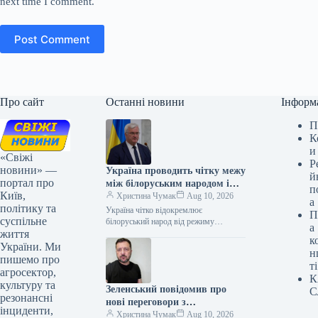
next time I comment.
Post Comment
Про сайт
Останні новини
Інформ
П
К
и
«Свіжі
Р
новини» —
Україна проводить чітку межу
й
портал про
між білоруським народом і
п
Київ,
владою Лукашенка – Сибіга
Христина Чумак
Aug 10, 2026
а
політику та
Україна чітко відокремлює
П
суспільне
білоруський народ від режиму
а
життя
Лукашенка – Сибіга 09.08.2026 19:15
к
Укрінформ Очільник МЗС України
України. Ми
н
Андрій Сибіга у заяві…
пишемо про
ті
агросектор,
К
культуру та
Зеленський повідомив про
С
резонансні
нові переговори з
інциденти,
посередниками щодо пакетів
Христина Чумак
Aug 10, 2026