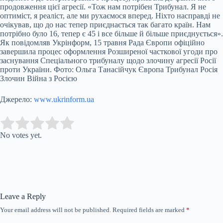
продовження цієї агресії. «Тож нам потрібен Трибунал. Я не
оптиміст, я реаліст, але ми рухаємося вперед. Ніхто насправді не
очікував, що до нас тепер приєднається так багато країн. Нам
потрібно було 16, тепер є 45 і все більше й більше приєднується».
Як повідомляв Укрінформ, 15 травня Рада Європи офіційно
завершила процес оформлення Розширеної часткової угоди про
заснування Спеціального трибуналу щодо злочину агресії Росії
проти України. Фото: Ольга Танасійчук Європа Трибунал Росія
Злочин Війна з Росією
Джерело:
www.ukrinform.ua
Submit Rating
Rate this item:
No votes yet.
Leave a Reply
Your email address will not be published.
Required fields are marked
*