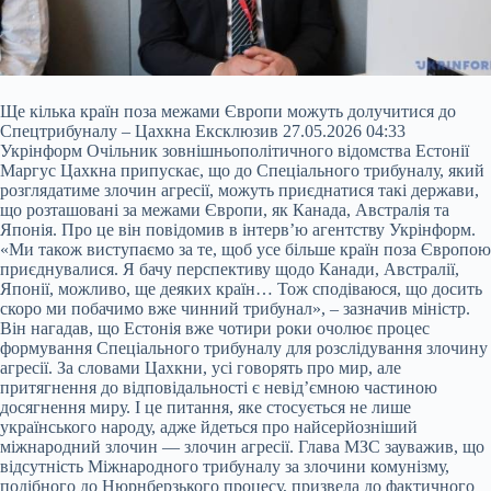
Ще кілька країн поза межами Європи можуть долучитися до
Спецтрибуналу – Цахкна Ексклюзив 27.05.2026 04:33
Укрінформ Очільник зовнішньополітичного відомства Естонії
Маргус Цахкна припускає, що до Спеціального трибуналу, який
розглядатиме злочин агресії, можуть приєднатися такі держави,
що розташовані за межами Європи, як Канада, Австралія та
Японія. Про це він повідомив в інтерв’ю агентству Укрінформ.
«Ми також виступаємо за те, щоб усе більше країн поза Європою
приєднувалися. Я бачу перспективу
щодо Канади, Австралії,
Японії, можливо, ще деяких країн… Тож сподіваюся, що досить
скоро ми побачимо вже чинний трибунал», – зазначив міністр.
Він нагадав, що Естонія вже чотири роки очолює процес
формування Спеціального трибуналу для розслідування злочину
агресії. За словами Цахкни, усі говорять про мир, але
притягнення до відповідальності є невід’ємною частиною
досягнення миру. І це питання, яке стосується не лише
українського народу, адже йдеться про найсерйозніший
міжнародний злочин — злочин агресії. Глава МЗС зауважив, що
відсутність Міжнародного трибуналу за злочини комунізму,
подібного до Нюрнберзького процесу, призвела до фактичного