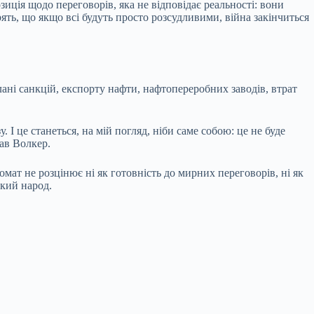
ція щодо переговорів, яка не відповідає реальності: вони
ірять, що якщо всі будуть просто розсудливими, війна закінчиться
лані санкцій, експорту нафти, нафтопереробних заводів, втрат
І це станеться, на мій погляд, ніби саме собою: це не буде
зав Волкер.
мат не розцінює ні як готовність до мирних переговорів, ні як
ький народ.