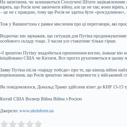
На запитання, чи залишаються Сполучені Штати зацікавленими в 
вірять, що Росія хоче закінчити війну, але це не так; вони вірят
– це не є правдою, тому що Росія не здатна бути «розсудливою»,
Тож у Вашингтона є рамки мислення про ці переговори, які прос
Водночас він зауважив, що ситуація для Путіна продовжуватиме п
особового складу тощо. З часом усе ставатиме тільки гірше.
«І зрештою Путіну знадобиться припинення вогню, інакше він не з
ініційовано США чи Китаєм. Все просто рухатиметься в цьому нап
Заяву Путіна після «параду побєди» про те, що кінець війни наб
переконання, що Росія зрештою зможе перемогти у військовий сп
Як повідомлялося, Дональд Трамп здійснив візит до КНР 13-15 т
Китай США Волкер Війна Війна з Росією
Джерело:
www.ukrinform.ua
Submit Rating
Rate this item: