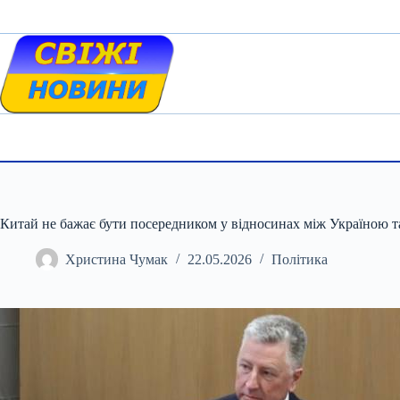
Skip
to
content
Китай не бажає бути посередником у відносинах між Україною та
Христина Чумак
22.05.2026
Політика