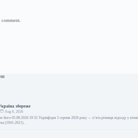
 I comment.
ни
Україна збереже
к
Aug 6, 2026
ме його 05.08.2026 19:32 Укрінформ 5 серпня 2026 року — п’ята річниця відходу у вічні
ка (1941-2021)…