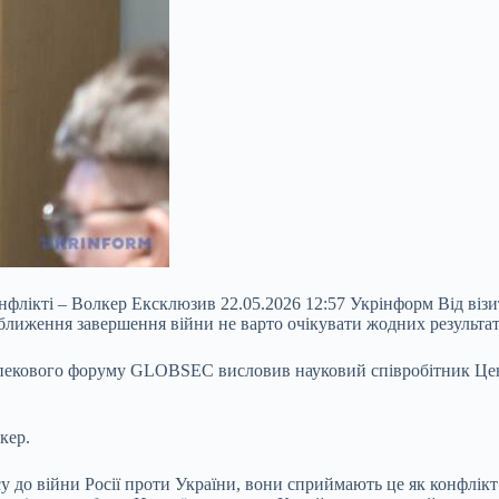
нфлікті – Волкер Ексклюзив 22.05.2026 12:57 Укрінформ Від візи
аближення завершення війни не варто очікувати жодних результат
пекового форуму GLOBSEC висловив науковий співробітник Цент
кер.
су до війни Росії проти України, вони сприймають це як конфлік