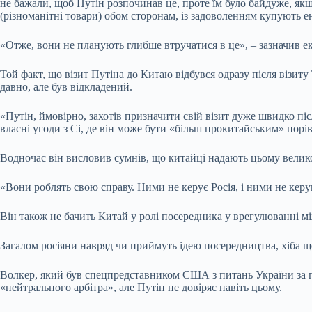
не бажали, щоб Путін розпочинав це, проте їм було байдуже, якщ
(різноманітні товари) обом сторонам, із задоволенням купують ен
«Отже, вони не планують глибше втручатися в це», – зазначив ек
Той факт, що візит Путіна до Китаю відбувся одразу після візит
давно, але був відкладений.
«Путін, ймовірно, захотів призначити свій візит дуже швидко пі
власні угоди з Сі, де він може бути «більш прокитайським» пор
Водночас він висловив сумнів, що китайці надають цьому велик
«Вони роблять свою справу. Ними не керує Росія, і ними не ке
Він також не бачить Китай у ролі посередника у врегулюванні між
Загалом росіяни навряд чи приймуть ідею посередництва, хіба щ
Волкер, який був спецпредставником США з питань України за пе
«нейтрального арбітра», але Путін не довіряє навіть цьому.