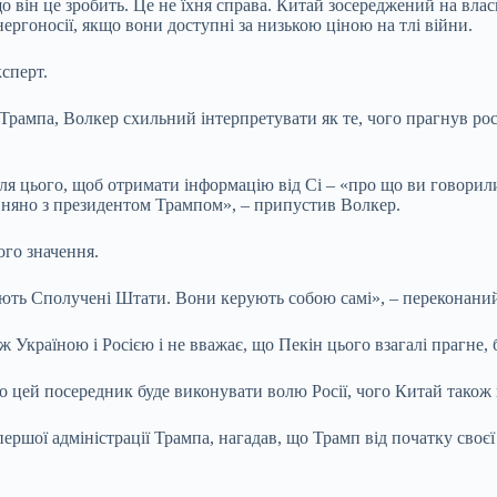
о він це зробить. Це не їхня справа. Китай зосереджений на влас
ергоносії, якщо вони доступні за низькою ціною на тлі війни.
сперт.
у Трампа, Волкер схильний інтерпретувати як те, чого прагнув ро
сля цього, щоб отримати інформацію від Сі – «про що ви говорили
івняно з президентом Трампом», – припустив Волкер.
ого значення.
рують Сполучені Штати. Вони керують собою самі», – переконани
 Україною і Росією і не вважає, що Пекін цього взагалі прагне, б
о цей посередник буде виконувати волю Росії, чого Китай також
ршої адміністрації Трампа, нагадав, що Трамп від початку своє