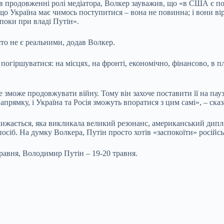
продовженні ролі медіатора, Волкер зауважив, що «в США є пози
ь, що Україна має чимось поступитися – вона не повинна; і вони в
 поки при владі Путін».
то не є реальними, додав Волкер.
огіршуватися: на місцях, на фронті, економічно, фінансово, в п
може продовжувати війну. Тому він захоче поставити її на паузу. 
рямку, і Україна та Росія зможуть впоратися з цим самі», – ска
лижається, яка викликала великий резонанс, американський дипло
осіб. На думку Волкера, Путін просто хотів «заспокоїти» російс
равня, Володимир Путін – 19-20 травня.