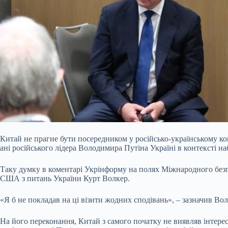
Китай не прагне бути посередником у російсько-українському ко
ані російського лідера Володимира Путіна Україні в контексті н
Таку думку в коментарі Укрінформу на полях Міжнародного без
США з
питань України Курт Волкер.
«Я б не покладав на ці візити жодних сподівань», – зазначив Вол
На його переконання, Китай з самого початку не виявляв інтере