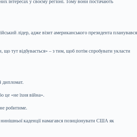
них інтересах у своєму регіоні. Тому вони постачають
сійський лідер, адже візит американського президента планувався
, що тут відбувається» – з тим, щоб потім спробувати укласти
й дипломат.
о це «не їхня війна».
 не робитиме.
ї нинішньої каденції намагався позиціонувати США як