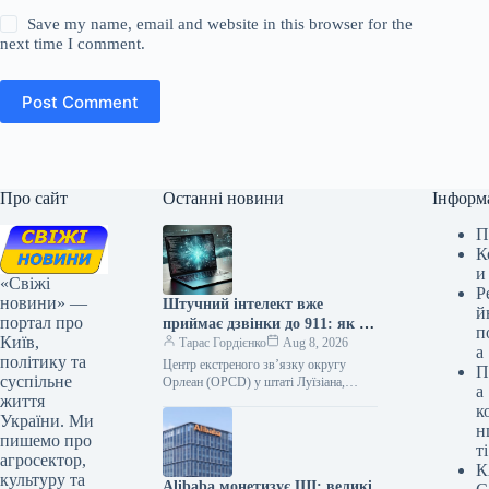
Save my name, email and website in this browser for the
next time I comment.
Post Comment
Про сайт
Останні новини
Інформ
П
К
и
«Свіжі
Р
новини» —
Штучний інтелект вже
й
портал про
приймає дзвінки до 911: як це
п
Київ,
змінює порятунок життів
Тарас Гордієнко
Aug 8, 2026
а
політику та
Центр екстреного зв’язку округу
П
суспільне
Орлеан (OPCD) у штаті Луїзіана,
а
життя
США, впроваджує інноваційний підхід
к
до обробки викликів екстреної служби
України. Ми
н
911, інтегруючи…
пишемо про
ті
агросектор,
К
культуру та
Alibaba монетизує ШІ: великі