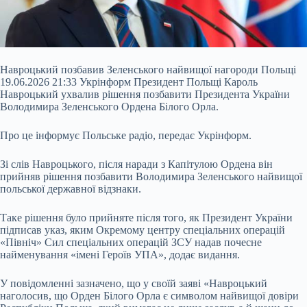
Навроцький позбавив Зеленського найвищої нагороди Польщі
19.06.2026 21:33 Укрінформ Президент Польщі Кароль
Навроцький ухвалив рішення позбавити Президента України
Володимира Зеленського Ордена Білого Орла.
Про це інформує Польське радіо, передає Укрінформ.
Зі слів Навроцького, після наради з Капітулою Ордена він
прийняв рішення позбавити Володимира Зеленського найвищої
польської державної відзнаки.
Таке рішення було прийняте після того, як Президент України
підписав указ, яким Окремому центру
спеціальних операцій
«Північ» Сил спеціальних операцій ЗСУ надав почесне
найменування «імені Героїв УПА», додає видання.
У повідомленні зазначено, що у своїй заяві «Навроцький
наголосив, що Орден Білого Орла є символом найвищої довіри