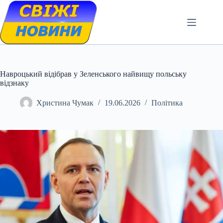
Skip
to
content
Навроцький відібрав у Зеленського найвищу польську
відзнаку
Христина Чумак
19.06.2026
Політика