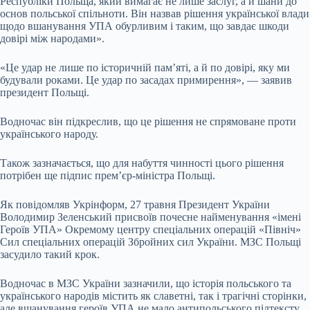
Республіки Польща, який вимагає не лише заслуг, а й шани до
основ польської спільноти. Він назвав рішення української влади
щодо вшанування УПА обурливим і таким, що завдає шкоди
довірі між народами».
«Це удар не лише по історичній пам’яті, а й по довірі, яку ми
будували роками. Це удар по засадах примирення», — заявив
президент Польщі.
Водночас він підкреслив, що це рішення не спрямоване проти
українського народу.
Також зазначається, що для набуття чинності цього рішення
потрібен ще підпис прем’єр-міністра Польщі.
Як повідомляв Укрінформ, 27 травня Президент України
Володимир Зеленський присвоїв почесне найменування «імені
Героїв УПА» Окремому центру спеціальних операцій «Північ»
Сил спеціальних операцій Збройних сил України. МЗС Польщі
засудило такий крок.
Водночас в МЗС України зазначили, що історія польського та
українського народів містить як славетні, так і трагічні сторінки,
але вшанування героїв УПА не мало антипольського підтексту.