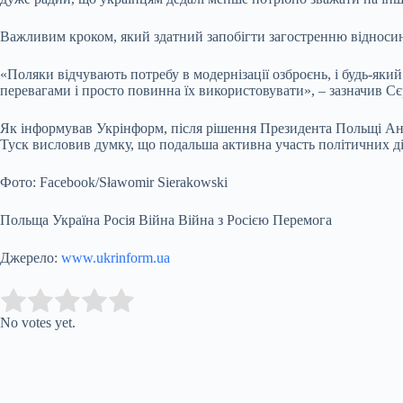
Важливим кроком, який здатний запобігти загостренню відносин
«Поляки відчувають потребу в модернізації озброєнь, і будь-як
перевагами і просто повинна їх використовувати», – зазначив С
Як інформував Укрінформ, після рішення Президента Польщі Ан
Туск висловив думку, що подальша активна участь політичних дія
Фото: Facebook/Sławomir Sierakowski
Польща Україна Росія Війна Війна з Росією Перемога
Джерело:
www.ukrinform.ua
Submit Rating
Rate this item:
No votes yet.