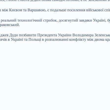
 між Києвом та Варшавою, є подальше посилення військової спі
ий реальний технологічний стрибок, досягнутий завдяки Україні,
єраковський.
джея Дуди позбавити Президента України Володимира Зеленськог
чів в Україні та Польщі в розпалюванні конфлікту між двома кра