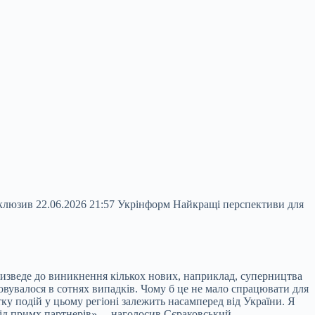
клюзив 22.06.2026 21:57 Укрінформ Найкращі перспективи для
ризведе до виникнення кількох нових, наприклад, суперництва
вувалося в сотнях випадків. Чому б це не мало спрацювати для
у подій у цьому регіоні залежить насамперед від України. Я
від примх партнерів», – наголосив Сєраковський.