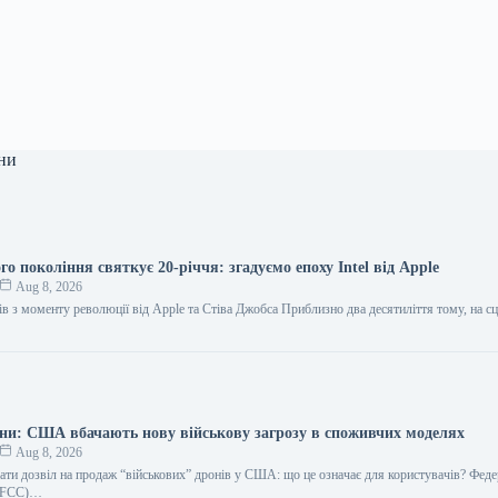
ни
о покоління святкує 20-річчя: згадуємо епоху Intel від Apple
Aug 8, 2026
ів з моменту революції від Apple та Стіва Джобса Приблизно два десятиліття тому, на сц
они: США вбачають нову військову загрозу в споживчих моделях
Aug 8, 2026
ати дозвіл на продаж “військових” дронів у США: що це означає для користувачів? Фед
у (FCC)…