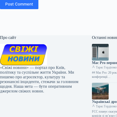
Post Comment
Про сайт
Останні нови
Mac Pro першог
«Свіжі новини» — портал про Київ,
Тарас Гордієнко
політику та суспільне життя України. Ми
## Mac Pro: 20 рок
пишемо про агросектор, культуру та
конференції…
резонансні інциденти, стежачи за головним
щодня. Наша мета — бути оперативним
джерелом свіжих новин.
Українські др
Тарас Гордієнко
FCC планує скасув
комісія зі зв’язк