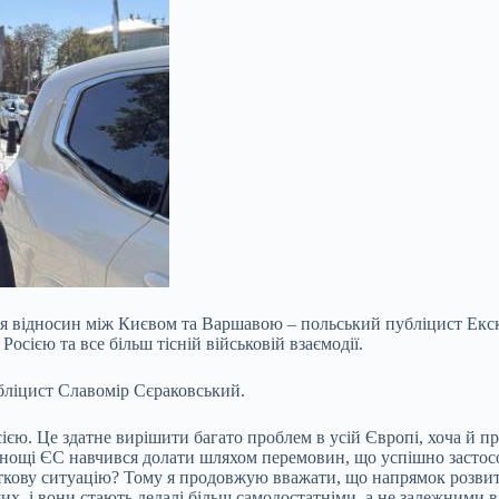
ня відносин між Києвом та Варшавою – польський публіцист Екс
осією та все більш тісній військовій взаємодії.
бліцист Славомір Сєраковський.
ією. Це здатне вирішити багато проблем в усій
Європі, хоча й п
днощі ЄС навчився долати шляхом перемовин, що успішно застосо
яткову ситуацію? Тому я продовжую вважати, що напрямок розвитк
их, і вони стають дедалі більш самодостатніми, а не залежними 