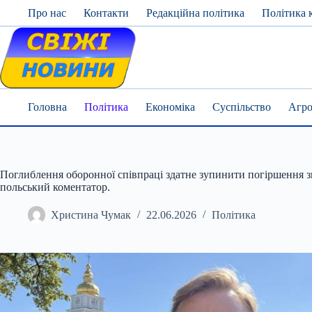
Skip
Про нас
Контакти
Редакційна політика
Політика 
to
content
Головна
Політика
Економіка
Суспільство
Агро
Поглиблення оборонної співпраці здатне зупинити погіршення з
польський коментатор.
Христина Чумак
22.06.2026
Політика