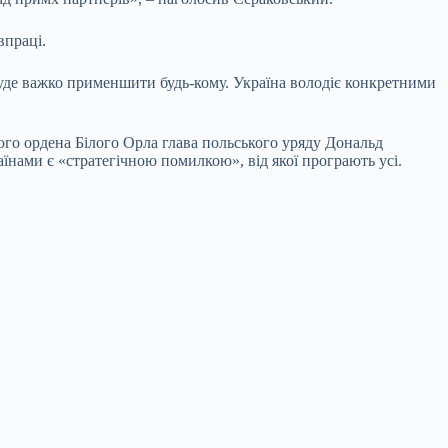
впраці.
 буде важко применшити будь-кому. Україна володіє конкретними
о ордена Білого Орла глава польського уряду Дональд
їнами є «стратегічною помилкою», від якої програють усі.