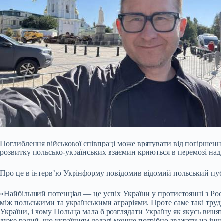
Поглиблення військової співпраці може врятувати від погіршен
розвитку польсько-українських взаємин криються в перемозі над Р
Про це в інтерв’ю Укрінформу повідомив відомий польський пу
«Найбільший потенціал — це успіх України у протистоянні з Рос
між польськими та українськими аграріями. Проте саме такі тру
України, і чому Польща мала б розглядати Україну як якусь вин
дуже радий, що українцям дедалі менше потрібно зважати на інш