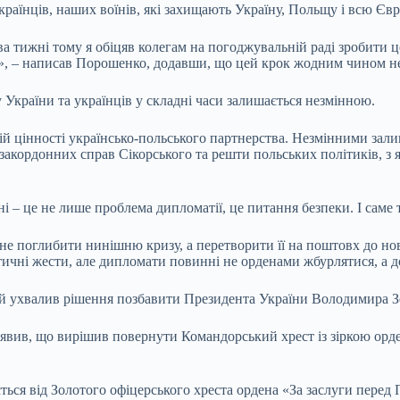
раїнців, наших воїнів, які захищають Україну, Польщу і всю Євр
ва тижні тому я обіцяв колегам на погоджувальній раді зробити 
я», – написав Порошенко, додавши, що цей крок жодним чином н
 України та українців у складні часи залишається незмінною.
й цінності українсько-польського партнерства. Незмінними залиш
 закордонних справ Сікорського та решти польських політиків, з
і – це не лише проблема дипломатії, це питання безпеки. І саме 
не поглибити нинішню кризу, а перетворити її на поштовх до но
тичні жести, але дипломати повинні не орденами жбурлятися, а 
 ухвалив рішення позбавити Президента України Володимира Зе
заявив, що вирішив повернути Командорський хрест із зіркою ор
ться від Золотого офіцерського хреста ордена «За заслуги пере