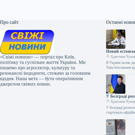
Про сайт
Останні нови
Новий естонсь
«Свіжі новини» — портал про Київ,
Христина Чума
політику та суспільне життя України. Ми
В Україні почав ді
пишемо про агросектор, культуру та
Тііна Інтельманн 
резонансні інциденти, стежачи за головним
щодня. Наша мета — бути оперативним
джерелом свіжих новин.
У Белграді ро
Христина Чума
У Белграді розпоч
стартувала офіці