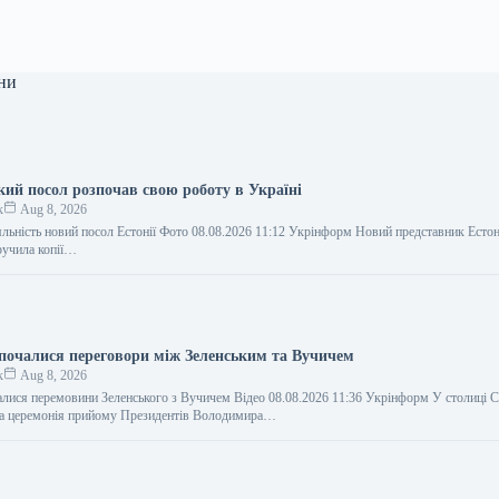
ни
кий посол розпочав свою роботу в Україні
к
Aug 8, 2026
яльність новий посол Естонії Фото 08.08.2026 11:12 Укрінформ Новий представник Естоні
вручила копії…
зпочалися переговори між Зеленським та Вучичем
к
Aug 8, 2026
алися перемовини Зеленського з Вучичем Відео 08.08.2026 11:36 Укрінформ У столиці С
йна церемонія прийому Президентів Володимира…