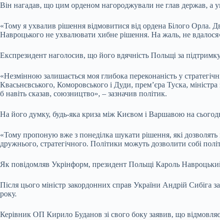
Він нагадав, що цим орденом нагороджували не глав держав, а ук
«Тому я ухвалив рішення відмовитися від ордена Білого Орла. Д
Навроцького не ухвалювати хибне рішення. На жаль, не вдалос
Експрезидент наголосив, що його вдячність Польщі за підтримку
«Незмінною залишається моя глибока переконаність у стратегічні
Квасьнєвського, Коморовського і Дуди, прем’єра Туска, міністра
б навіть сказав, союзництво», – зазначив політик.
На його думку, будь-яка криза між Києвом і Варшавою на сьогодн
«Тому пропоную вже з понеділка шукати рішення, які дозволять 
дружнього, стратегічного. Політики можуть дозволити собі полі
Як повідомляв Укрінформ, президент Польщі Кароль Навроцький
Після цього міністр закордонних справ України Андрій Сибіга 
року.
Керівник ОП Кирило Буданов зі свого боку заявив, що відмовляє