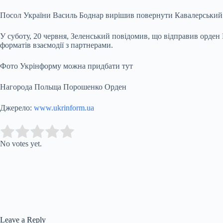
Посол України Василь Боднар вирішив повернути Кавалерський х
У суботу, 20 червня, Зеленський повідомив, що відправив орден
форматів взаємодії з партнерами.
Фото Укрінформу можна придбати тут
Нагорода Польща Порошенко Орден
Джерело:
www.ukrinform.ua
Submit Rating
Rate this item:
No votes yet.
Leave a Reply