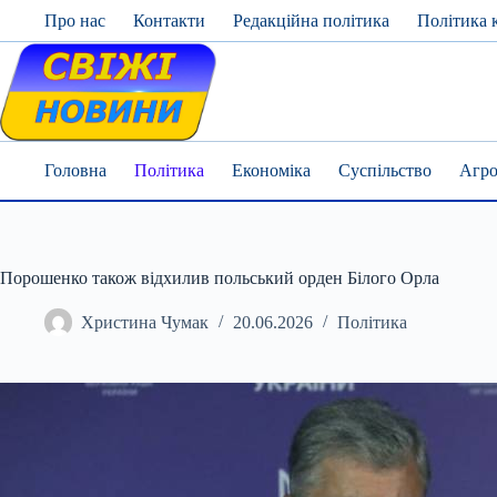
Skip
Про нас
Контакти
Редакційна політика
Політика 
to
content
Головна
Політика
Економіка
Суспільство
Агро
Порошенко також відхилив польський орден Білого Орла
Христина Чумак
20.06.2026
Політика