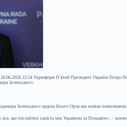
 20.06.2026 22:24 Укрінформ П’ятий Президент України Петро По
ира Зеленського.
димира Зеленського ордена Білого Орла він назвав помилковим 
є все, що послаблює єдність між Україною та Польщею», – зазнач