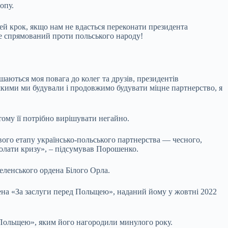
опу.
цей крок, якщо нам не вдасться переконати президента
е спрямований проти польського народу!
аються моя повага до колег та друзів, президентів
 якими ми будували і продовжимо будувати міцне партнерство, я
тому її потрібно вирішувати негайно.
вого етапу українсько-польського партнерства — чесного,
долати кризу», – підсумував Порошенко.
ленського ордена Білого Орла.
дена «За заслуги перед Польщею», наданий йому у жовтні 2022
д Польщею», яким його нагородили минулого року.