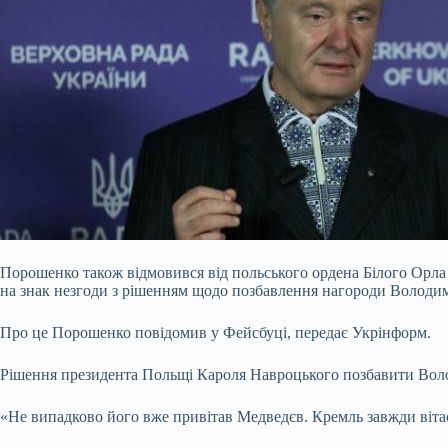
Порошенко також відмовився від польського ордена Білого Орла
на знак незгоди з рішенням щодо позбавлення нагороди Володим
Про це Порошенко повідомив у Фейсбуці, передає Укрінформ.
Рішення президента Польщі Кароля Навроцького позбавити Воло
«Не випадково його
вже привітав Медведєв. Кремль завжди віта