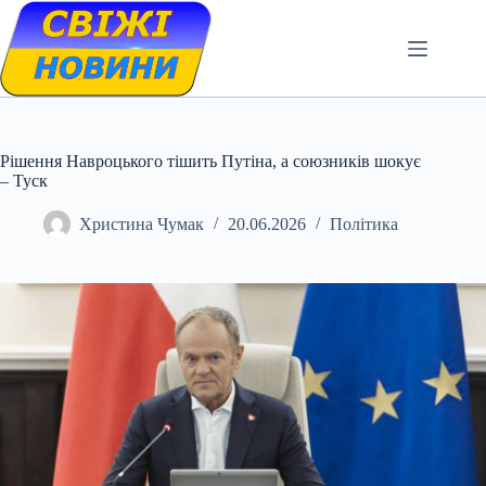
Skip
to
content
Рішення Навроцького тішить Путіна, а союзників шокує
– Туск
Христина Чумак
20.06.2026
Політика