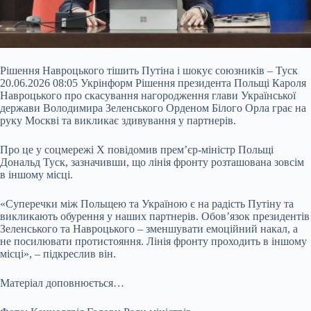
Рішення Навроцького тішить Путіна і шокує союзників – Туск
20.06.2026 08:05 Укрінформ Рішення президента Польщі Кароля
Навроцького про скасування нагородження глави Української
держави Володимира Зеленського Орденом Білого Орла грає на
руку Москві та викликає здивування у партнерів.
Про це у соцмережі X повідомив прем’єр-міністр Польщі
Дональд Туск, зазначивши, що лінія фронту розташована зовсім
в іншому місці.
«Суперечки між Польщею та Україною є на радість Путіну та
викликають
обурення у наших партнерів. Обов’язок президентів
Зеленського та Навроцького – зменшувати емоційний накал, а
не посилювати протистояння. Лінія фронту проходить в іншому
місці», – підкреслив він.
Матеріал доповнюється…