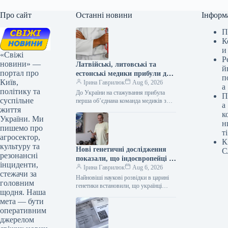
Про сайт
Останні новини
Інформ
П
К
и
«Свіжі
Р
новини» —
Латвійські, литовські та
й
портал про
естонські медики прибули до
п
Київ,
України на стажування
Ірина Гаврилюк
Aug 6, 2026
а
політику та
До України на стажування прибула
П
суспільне
перша об’єднана команда медиків з
а
життя
Балтійських країн 06.08.2026 04:49
к
Укрінформ Перша спільна місія
України. Ми
н
лікарів із…
пишемо про
ті
агросектор,
К
культуру та
Нові генетичні дослідження
С
резонансні
показали, що індоєвропейці є
інциденти,
предками українців – зазначає
Ірина Гаврилюк
Aug 6, 2026
стежачи за
науковець
Найновіші наукові розвідки в царині
головним
генетики встановили, що українці
щодня. Наша
ведуть своє походження від
мета — бути
індоєвропейців – експертна думка
оперативним
06.08.2026 09:49 Укрінформ…
джерелом