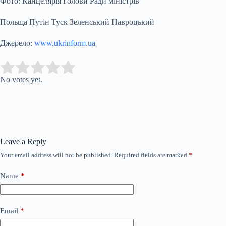
Фото: Канцелярія Голови Ради міністрів
Польща Путін Туск Зеленський Навроцький
Джерело:
www.ukrinform.ua
Submit Rating
Rate this item:
No votes yet.
Leave a Reply
Your email address will not be published.
Required fields are marked
*
Name
*
Email
*