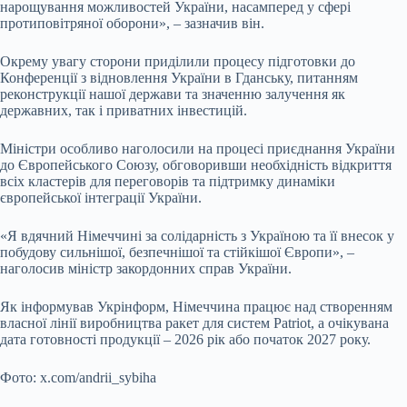
нарощування можливостей України, насамперед у сфері
протиповітряної оборони», – зазначив він.
Окрему увагу сторони приділили процесу підготовки до
Конференції з відновлення України в Гданську, питанням
реконструкції нашої держави та значенню залучення як
державних, так і приватних інвестицій.
Міністри особливо наголосили на процесі приєднання України
до Європейського Союзу, обговоривши необхідність відкриття
всіх кластерів для переговорів та підтримку динаміки
європейської інтеграції України.
«Я вдячний Німеччині за солідарність з Україною та її внесок у
побудову сильнішої, безпечнішої та стійкішої Європи», –
наголосив міністр закордонних справ України.
Як інформував Укрінформ, Німеччина працює над створенням
власної лінії виробництва ракет для систем Patriot, а очікувана
дата готовності продукції – 2026 рік або початок 2027 року.
Фото: x.com/andrii_sybiha