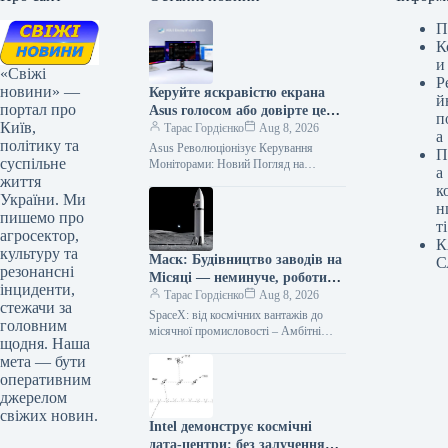
П
К
и
«Свіжі
Р
новини» —
Керуйте яскравістю екрана
й
портал про
Asus голосом або довірте це
п
Київ,
штучному інтелекту
Тарас Гордієнко
Aug 8, 2026
а
політику та
Asus Революціонізує Керування
П
суспільне
Моніторами: Новий Погляд на
а
життя
Налаштування з Допомогою
к
Штучного Інтелекту Відтепер
України. Ми
н
власникам моніторів Asus більше не
пишемо про
ті
потрібно витрачати…
агросектор,
К
культуру та
Маск: Будівництво заводів на
С
резонансні
Місяці — неминуче, роботи
інциденти,
вже тут
Тарас Гордієнко
Aug 8, 2026
стежачи за
SpaceX: від космічних вантажів до
головним
місячної промисловості – Амбітні
щодня. Наша
плани Ілона Маска Компанія SpaceX,
мета — бути
відома своїми революційними
оперативним
досягненнями в освоєнні…
джерелом
свіжих новин.
Intel демонструє космічні
дата-центри: без залучення