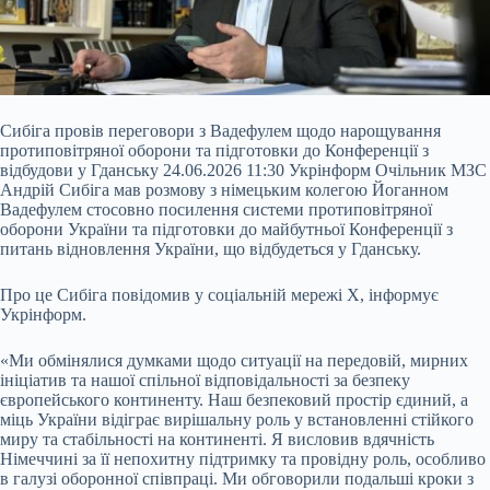
Сибіга провів переговори з Вадефулем щодо нарощування
протиповітряної оборони та підготовки до Конференції з
відбудови у Гданську 24.06.2026 11:30 Укрінформ Очільник МЗС
Андрій Сибіга мав розмову з німецьким колегою Йоганном
Вадефулем стосовно посилення системи протиповітряної
оборони України та підготовки до майбутньої Конференції з
питань відновлення України, що відбудеться у Гданську.
Про це Сибіга повідомив у соціальній мережі X, інформує
Укрінформ.
«Ми обмінялися думками щодо
ситуації на передовій, мирних
ініціатив та нашої спільної відповідальності за безпеку
європейського континенту. Наш безпековий простір єдиний, а
міць України відіграє вирішальну роль у встановленні стійкого
миру та стабільності на континенті. Я висловив вдячність
Німеччині за її непохитну підтримку та провідну роль, особливо
в галузі оборонної співпраці. Ми обговорили подальші кроки з