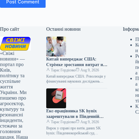
Post Comment
Про сайт
Останні новини
Інформ
П
К
и
«Свіжі
Р
новини» —
Китай випереджає США:
й
портал про
Стрімке зростання витрат на
п
Київ,
наукові дослідження
Тарас Гордієнко
Aug 9, 2026
а
політику та
Китай випереджає США: Революція у
П
суспільне
фінансуванні наукових досліджень
а
життя
Стрімкий науково-технічний прогрес
к
вимагає значних інвестицій, і в
України. Ми
н
глобальній гонці за лідерство…
пишемо про
ті
агросектор,
К
культуру та
Екс-працівника SK hynix
С
резонансні
заарештували в Південній
інциденти,
Кореї за передачу секретних
Тарас Гордієнко
Aug 9, 2026
стежачи за
документів китайській
Вирок у справі про витік даних SK
головним
компанії
hynix: Південнокорейський суд
щодня. Наша
залишив чинним вирок колишньому