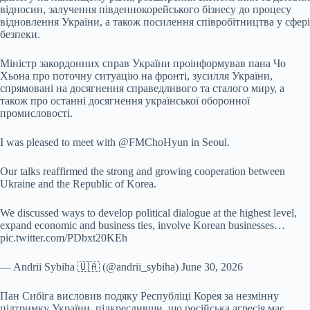
відносин, залучення південнокорейського бізнесу до процесу
відновлення України, а також посилення співробітництва у сфері
безпеки.
Міністр закордонних справ України проінформував пана Чо
Хьона про поточну ситуацію на фронті, зусилля України,
спрямовані на досягнення справедливого та сталого миру, а
також про останні досягнення української оборонної
промисловості.
I was pleased to meet with @FMChoHyun in Seoul.
Our talks reaffirmed the strong and growing cooperation between
Ukraine and the Republic of Korea.
We discussed ways to develop political dialogue at the highest level,
expand economic and business ties, involve Korean businesses…
pic.twitter.com/PDbxt20KEh
— Andrii Sybiha 🇺🇦 (@andrii_sybiha) June 30, 2026
Пан Сибіга висловив подяку Республіці Корея за незмінну
підтримку України, підкресливши, що російська агресія має