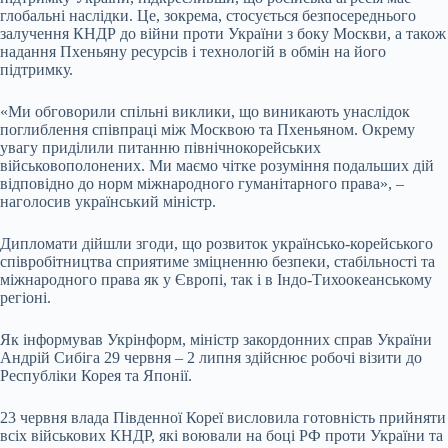
глобальні наслідки. Це, зокрема, стосується безпосереднього
залучення КНДР до війни проти України з боку Москви, а також
надання Пхеньяну ресурсів і технологій в обмін на його
підтримку.
«Ми обговорили спільні виклики, що виникають унаслідок
поглиблення співпраці між Москвою та Пхеньяном. Окрему
увагу приділили питанню північнокорейських
військовополонених. Ми маємо чітке розуміння подальших дій
відповідно до норм міжнародного гуманітарного права», –
наголосив український міністр.
Дипломати дійшли згоди, що розвиток українсько-корейського
співробітництва сприятиме зміцненню безпеки, стабільності та
міжнародного права як у Європі, так і в Індо-Тихоокеанському
регіоні.
Як інформував Укрінформ, міністр закордонних справ України
Андрій Сибіга 29 червня – 2 липня здійснює робочі візити до
Республіки Корея та Японії.
23 червня влада Південної Кореї висловила готовність прийняти
всіх військових КНДР, які воювали на боці РФ проти України та