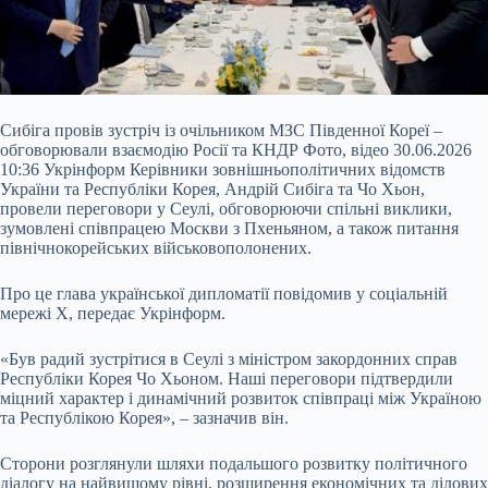
Сибіга провів зустріч із очільником МЗС Південної Кореї –
обговорювали взаємодію Росії та КНДР Фото, відео 30.06.2026
10:36 Укрінформ Керівники зовнішньополітичних відомств
України та Республіки Корея, Андрій Сибіга та Чо Хьон,
провели переговори у Сеулі, обговорюючи спільні виклики,
зумовлені співпрацею Москви з Пхеньяном, а також питання
північнокорейських військовополонених.
Про це глава української дипломатії повідомив у соціальній
мережі X, передає Укрінформ.
«Був радий зустрітися в
Сеулі з міністром закордонних справ
Республіки Корея Чо Хьоном. Наші переговори підтвердили
міцний характер і динамічний розвиток співпраці між Україною
та Республікою Корея», – зазначив він.
Сторони розглянули шляхи подальшого розвитку політичного
діалогу на найвищому рівні, розширення економічних та ділових