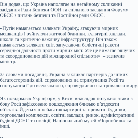
Він додав, що Україна наполягає на негайному скликанні
засідання Ради Безпеки ООН та спільного засідання Форуму
ОБСЄ з питань безпеки та Постійної ради ОБСЄ.
«Путін намагається залякати Україну, атакуючи мирних
мешканців і руйнуючи житлові будинки, культурні заклади,
школи та критично важливу інфраструктуру. Він також
намагається залякати світ, запускаючи балістичні ракети
середньої дальності проти мирних міст. Усе це вимагає рішучих
та скоординованих дій міжнародної спільноти», – зазначив
міністр.
За словами посадовця, Україна закликає партнерів до чітких
багатосторонніх дій, спрямованих на стримування Росії та
спонукання її до всеосяжного, справедливого та тривалого миру.
Як повідомляв Укрінформ, у Києві внаслідок потужної атаки з
боку Росії зафіксовано пошкодження близько п’ятдесяти
об’єктів. Йдеться про багатоквартирні та приватні будинки,
торговельні комплекси, освітні заклади, ринок, адміністративні
будівлі ДСНС та поліції, Національний музей «Чорнобиль» та
інші.