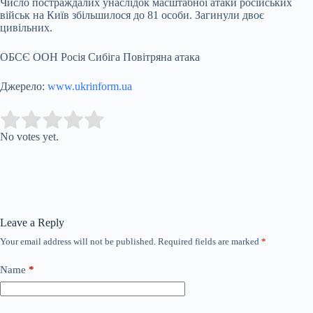
Число постраждалих унаслідок масштабної атаки російських
військ на Київ збільшилося до 81 особи. Загинули двоє
цивільних.
ОБСЄ ООН Росія Сибіга Повітряна атака
Джерело:
www.ukrinform.ua
Submit Rating
Rate this item:
No votes yet.
Leave a Reply
Your email address will not be published.
Required fields are marked
*
Name
*