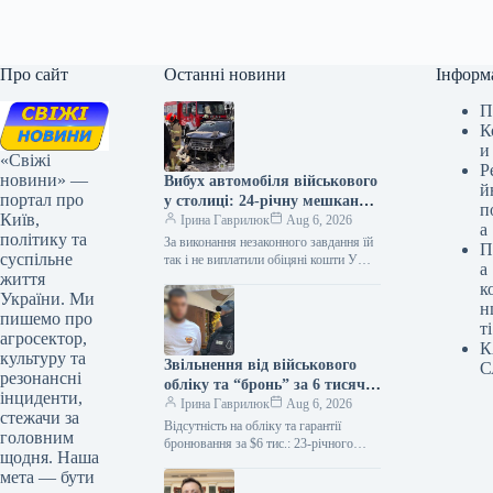
Про сайт
Останні новини
Інформ
П
К
и
«Свіжі
Р
новини» —
Вибух автомобіля військового
й
портал про
у столиці: 24-річну мешканку
п
Київ,
Києва засуджено на дев’ять
Ірина Гаврилюк
Aug 6, 2026
а
політику та
років позбавлення волі
За виконання незаконного завдання їй
П
суспільне
так і не виплатили обіцяні кошти У
а
життя
Оболонському судовому закладі
к
столиці було оголошено вирок 24-
України. Ми
н
річній…
пишемо про
ті
агросектор,
К
культуру та
Звільнення від військового
С
резонансні
обліку та “бронь” за 6 тисяч
інциденти,
доларів: 23-річний киянин
Ірина Гаврилюк
Aug 6, 2026
стежачи за
став підозрюваним
Відсутність на обліку та гарантії
головним
бронювання за $6 тис.: 23-річного
щодня. Наша
мешканця Києва підозрюють у
мета — бути
шахрайстві Зловмисник пропонував