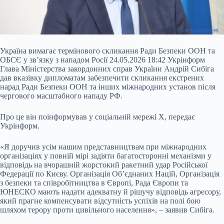
Україна вимагає термінового скликання Ради Безпеки ООН та
ОБСЄ у зв’язку з нападом Росії 24.05.2026 18:42 Укрінформ
Глава Міністерства закордонних справ України Андрій Сибіга
дав вказівку дипломатам забезпечити скликання екстрених
нарад Ради Безпеки ООН та інших міжнародних установ після
чергового масштабного нападу РФ.
Про це він поінформував у соціальній мережі Х, передає
Укрінформ.
«Я доручив усім нашим представництвам при міжнародних
організаціях у повній мірі задіяти багатосторонні
механізми у
відповідь на вчорашній жорстокий ракетний удар Російської
Федерації по Києву. Організація Об’єднаних Націй, Організація
з безпеки та співробітництва в Європі, Рада Європи та
ЮНЕСКО мають надати адекватну й рішучу відповідь агресору,
який прагне компенсувати відсутність успіхів на полі бою
шляхом терору проти цивільного населення», – заявив Сибіга.