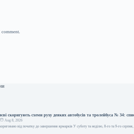
 I comment.
ни
иєві скоригують схеми руху деяких автобусів та тролейбуса № 34: спи
к
Aug 8, 2026
кориговано від початку до завершення ярмарків У суботу та неділю, 8-го та 9-го серпня,