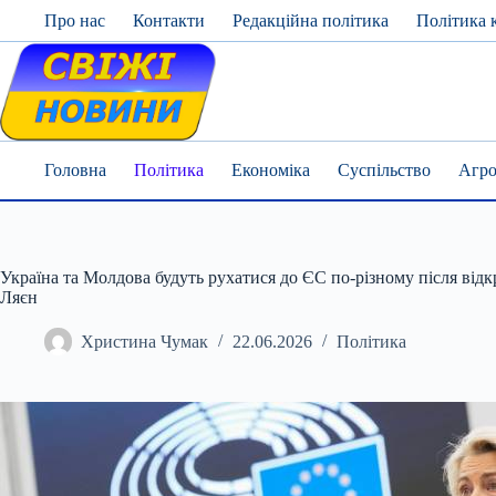
Skip
Про нас
Контакти
Редакційна політика
Політика 
to
content
Головна
Політика
Економіка
Суспільство
Агро
Україна та Молдова будуть рухатися до ЄС по-різному після відк
Ляєн
Христина Чумак
22.06.2026
Політика