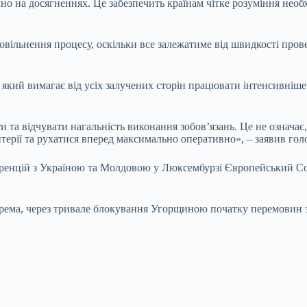
о на досягненнях. Це забезпечить країнам чітке розуміння необх
уповільнення процесу, оскільки все залежатиме від швидкості про
який вимагає від усіх залучених сторін працювати інтенсивніше
та відчувати нагальність виконання зобов’язань. Це не означає, 
ерії та рухатися вперед максимально оперативно», – заявив гол
еренцій з Україною та Молдовою у Люксембурзі Європейський Со
крема, через тривале блокування Угорщиною початку перемовин 