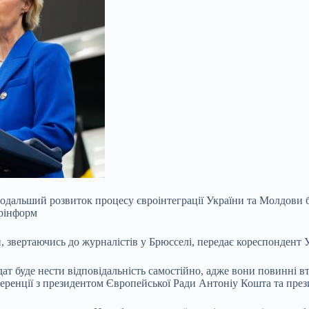
подальший розвиток процесу євроінтеграції України та Молдови
крінформ
, звертаючись до журналістів у Брюсселі, передає кореспондент 
дат буде нести відповідальність самостійно, адже вони
повинні вт
онференції з президентом Європейської Ради Антоніу Кошта та п