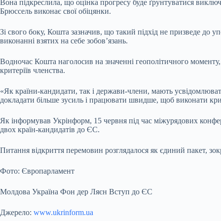
Вона підкреслила, що оцінка прогресу буде ґрунтуватися виключн
Брюссель виконає свої обіцянки.
Зі свого боку, Кошта зазначив, що такий підхід не призведе до 
виконанні взятих на себе зобов’язань.
Водночас Кошта наголосив на значенні геополітичного моменту, 
критеріїв членства.
«Як країни-кандидати, так і держави-члени, мають усвідомлювати 
докладати більше зусиль і працювати швидше, щоб виконати крит
Як інформував Укрінформ, 15 червня під час міжурядових конф
двох країн-кандидатів до ЄС.
Питання відкриття перемовин розглядалося як єдиний пакет, зо
Фото: Європарламент
Молдова Україна Фон дер Ляєн Вступ до ЄС
Джерело:
www.ukrinform.ua