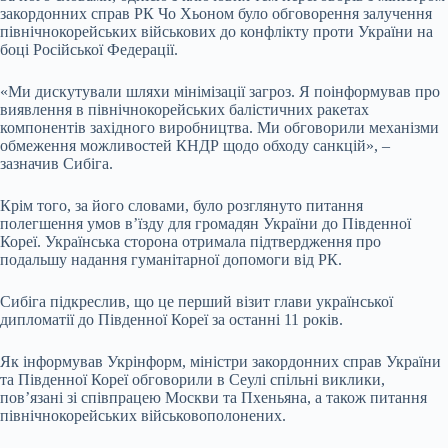
закордонних справ РК Чо Хьоном було обговорення залучення
північнокорейських військових до конфлікту проти України на
боці Російської Федерації.
«Ми дискутували шляхи мінімізації загроз. Я поінформував про
виявлення в північнокорейських балістичних ракетах
компонентів західного виробництва. Ми обговорили механізми
обмеження можливостей КНДР щодо обходу санкцій», –
зазначив Сибіга.
Крім того, за його словами, було розглянуто питання
полегшення умов в’їзду для громадян України до Південної
Кореї. Українська сторона отримала підтвердження про
подальшу надання гуманітарної допомоги від РК.
Сибіга підкреслив, що це перший візит глави української
дипломатії до Південної Кореї за останні 11 років.
Як інформував Укрінформ, міністри закордонних справ України
та Південної Кореї обговорили в Сеулі спільні виклики,
пов’язані зі співпрацею Москви та Пхеньяна, а також питання
північнокорейських військовополонених.