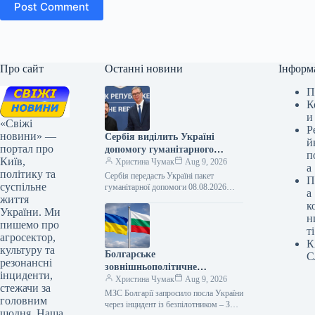
Post Comment
Про сайт
Останні новини
Інформ
П
К
и
«Свіжі
Р
новини» —
Сербія виділить Україні
й
портал про
допомогу гуманітарного
п
Київ,
характеру
Христина Чумак
Aug 9, 2026
а
політику та
Сербія передасть Україні пакет
П
суспільне
гуманітарної допомоги 08.08.2026
а
життя
13:50 Укрінформ Сербія надасть
к
Україні гуманітарний пакет допомоги,
України. Ми
н
що включатиме підтримку в
пишемо про
ті
галузях…
агросектор,
К
культуру та
Болгарське
С
резонансні
зовнішньополітичне
інциденти,
відомство викликало
Христина Чумак
Aug 9, 2026
стежачи за
українського посла через
МЗС Болгарії запросило посла України
головним
випадок із безпілотником, за
через інцидент із безпілотником – ЗМІ
щодня. Наша