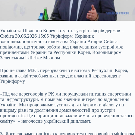
Україна та Південна Корея готують зустріч лідерів держав –
Сибіга 30.06.2026 15:05 Укрінформ Керівник
зовнішньополітичного відомства України Андрій Сибіга
повідомив, що триває робота над плануванням зустрічі між
президентами України та Республіки Корея, Володимиром
Зеленським і Лі Чже Мьоном.
Про це глава МЗС, перебуваючи з візитом у Республіці Корея,
заявив в ефірі телебачення, передає власний кореспондент
Укрінформу.
«Під час переговорів у РК ми порушували питання енергетики
та
інфраструктури. Я помічаю значний інтерес до відновлення
України. Ми продовжимо зусилля для підтримки діалогу на
вищому рівні та досягнення домовленостей про зустріч
президентів. Це є принципово важливим для проведення такого
саміту», – наголосив український дипломат.
За його словами, однією з ключових тем переговорів з міністром