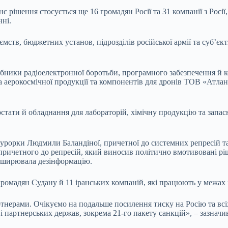
 рішення стосується ще 16 громадян Росії та 31 компанії з Росії
нні.
мств, бюджетних установ, підрозділів російської армії та суб’єк
ники радіоелектронної боротьби, програмного забезпечення й ком
 аерокосмічної продукції та компонентів для дронів ТОВ «Атлант
стати й обладнання для лабораторій, хімічну продукцію та запасн
окурорки Людмили Баландіної, причетної до системних репресій т
причетного до репресій, який виносив політично вмотивовані ріш
поширювала дезінформацію.
громадян Судану й 11 іранських компаній, які працюють у межах 
нерами. Очікуємо на подальше посилення тиску на Росію та всіх
 партнерських держав, зокрема 21-го пакету санкцій», – зазнач