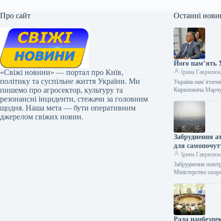
Про сайт
Останні нови
Його пам’ять 
«Свіжі новини» — портал про Київ,
Ірина Гаврилю
політику та суспільне життя України. Ми
Україна пам’ятати
пишемо про агросектор, культуру та
Кириловича Марчу
резонансні інциденти, стежачи за головним
щодня. Наша мета — бути оперативним
джерелом свіжих новин.
Забруднення а
для самопочут
Ірина Гаврилю
Забруднення повіт
Міністерство охор
Рада нацбезпек