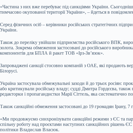
«Частина з них вже перебуває під санкціями України. Сьогоднішнє
тимчасово окупованої території України», – йдеться в повідомле
Серед фізичних осіб – керівники російських стратегічних підприє
України.
Також до переліку увійшли підприємства російського ВПК, вироб
золота. Зокрема обмеження застосовані до російського виробника
компонентів для БПЛА й ракет ТОВ «Ірз-Зв’язок».
Запроваджені санкції стосовно компаній з ОАЕ, які продають вер
Білорусі.
Україна застосувала обмежувальні заходи й до трьох росіян: пр
або критикували російську владу; судді Дмитра Гордєєва, також 
редакторки і пропагандистки Марії Сіттель, яка систематично 
Також санкційні обмеження застосовані до 19 громадян Ірану, 7 
«Ми продовжуємо синхронізувати санкційні режими з ЄС та парт
спільну роботу над проєктами наступних санкційних рішень ЄС і
політики Владислав Власюк.