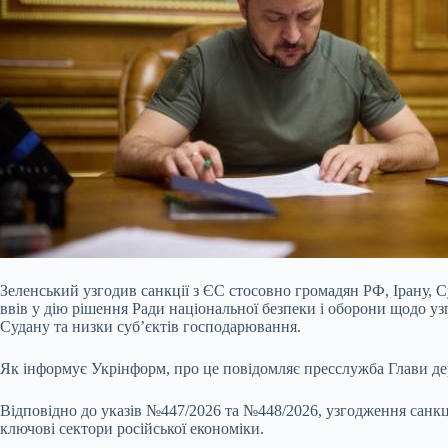
Зеленський узгодив санкції з ЄС стосовно громадян РФ, Ірану,
ввів у дію рішення Ради національної безпеки і оборони щодо у
Судану та низки суб’єктів господарювання.
Як інформує Укрінформ, про це повідомляє пресслужба Глави д
Відповідно до указів №447/2026
та №448/2026, узгодження санкц
ключові сектори російської економіки.