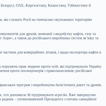
, Білорусі, ОАЕ, Киргизстану, Казахстану, Узбекистану й
ти, які служать Росії на тимчасово окупованих територіях
понентів для дронів, компанії з видобутку нафти, газу та
 Аеро», а також до російського виробника систем зв’язку та
і частини для комерційних літаків, і щодо експортера нафти в
а порушень прав людини проти осіб, які підтримували Україну
ення проти опозиціонерів і правозахисників; російської
іранських програм з виробництва балістичних ракет та дронів.
, хто допомагає їй підтримувати агресію. Вже завершуємо
ив радник – уповноважений Президента з питань санкційної