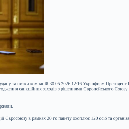
 Судану та низки компаній 30.05.2026 12:16 Укрінформ Президен
згодження санкційних заходів з рішеннями Європейського Союзу с
ержави.
ій Євросоюзу в рамках 20-го пакету охоплює 120 осіб та організ