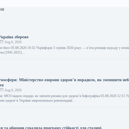
ни
Україна збереже
к
Aug 6, 2026
ме його 05.08.2026 19:32 Укрінформ 5 серпня 2026 року — п’ята річниця відходу у вічні
ка (1941-2021)…
тмосфери: Міністерство охорони здоров’я порадило, як зменшити неб
тя
к
Aug 6, 2026
ря: МОЗ надало поради, як знизити ризики для здоров’я Інфографіка 05.08.2026 12:51 
они здоров’я України запропонувало рекомендації…
и та оборони схвалила програму стійкості для столиці.