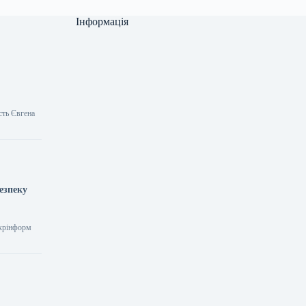
Інформація
сть Євгена
езпеку
Укрінформ