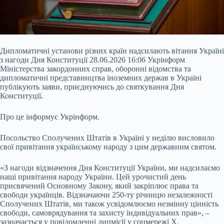
Дипломатичні установи різних країн надсилають вітання Україні
з нагоди Дня Конституції 28.06.2026 16:06 Укрінформ
Міністерства закордонних справ, оборонні відомства та
дипломатичні представництва іноземних держав в Україні
публікують заяви, приєднуючись до святкування Дня
Конституції.
Про це інформує Укрінформ.
Посольство Сполучених Штатів в Україні у неділю висловило
свої привітання українському народу з цим державним святом.
«З нагоди відзначення Дня Конституції України, ми надсилаємо
наші привітання народу України. Цей урочистий день
присвячений Основному Закону, який закріплює права та
свободи українців. Відзначаючи 250-ту річницю незалежності
Сполучених Штатів, ми також усвідомлюємо незмінну цінність
свободи, самоврядування та захисту індивідуальних прав», –
зазначається у повідомленні дипмісії у соцмережі Х.