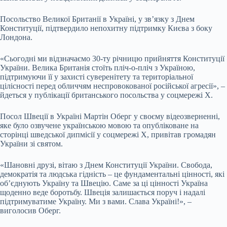
Посольство Великої Британії в Україні, у зв’язку з Днем
Конституції, підтвердило непохитну підтримку Києва з боку
Лондона.
«Сьогодні ми відзначаємо 30-ту річницю прийняття Конституції
України. Велика Британія стоїть пліч-о-пліч з Україною,
підтримуючи її у захисті суверенітету та територіальної
цілісності перед обличчям неспровокованої російської агресії», –
йдеться у публікації британського посольства у соцмережі Х.
Посол Швеції в Україні Мартін Оберг у своєму відеозверненні,
яке було озвучене українською мовою та опубліковане на
сторінці шведської дипмісії у соцмережі Х, привітав громадян
України зі святом.
«Шановні друзі, вітаю з Днем Конституції України. Свобода,
демократія та людська гідність – це фундаментальні цінності, які
об’єднують Україну та Швецію. Саме за ці цінності Україна
щоденно веде боротьбу. Швеція залишається поруч і надалі
підтримуватиме Україну. Ми з вами. Слава Україні!», –
виголосив Оберг.