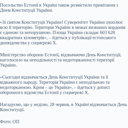
Посольство Естонії в Україні також розмістило привітання з
Днем Конституції України.
«Зі святом Конституції України! Суверенітет України охоплює
всю її територію. Територія України в межах визнаних кордонів
є єдиною та непорушною. Площа України складає 603 628
квадратних кілометрів», – йдеться у публікації естонського
дипвідомства у соцмережі Х.
Міністерство оборони Естонії, відзначаючи День Конституції,
наголосило на неподільності та недоторканності території
України.
«Сьогодні відзначається День Конституції України та її
відважного народу. Територія України є неподільною та
недоторканною. Крим – це Україна», – йдеться у дописі
оборонного відомства Естонії у соцмережі Х.
Нагадуємо, що у неділю, 28 червня, в Україні відзначається День
Конституції.
Фото: ОП