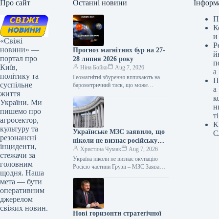
Про сайт
Останні новини
Інформ
П
К
и
«Свіжі
Р
новини» —
Прогноз магнітних бур на 27-
й
портал про
28 липня 2026 року
п
Київ,
Ніна Бойко
Aug 7, 2026
а
політику та
Геомагнітні збурення впливають на
П
суспільне
барометричний тиск, що може
а
життя
спричиняти в деяких осіб головний
к
біль, відчуття виснаження та
України. Ми
н
напруження. «Главком» підготував…
пишемо про
ті
агросектор,
К
культуру та
Українське МЗС заявило, що
С
резонансні
ніколи не визнає російську
інциденти,
окупацію грузинських
Христина Чумак
Aug 7, 2026
стежачи за
територій.
Україна ніколи не визнає окупацію
головним
Росією частини Грузії – МЗС Заява
щодня. Наша
07.08.2026 12:03 Укрінформ Україна
мета — бути
послідовно та непохитно підтримує
оперативним
суверенітет…
джерелом
свіжих новин.
Нові горизонти стратегічної