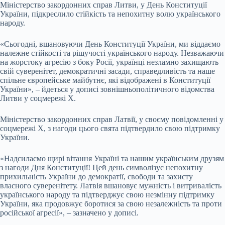
Міністерство закордонних справ Литви, у День Конституції
України, підкреслило стійкість та непохитну волю українського
народу.
«Сьогодні, вшановуючи День Конституції України, ми віддаємо
належне стійкості та рішучості українського народу. Незважаючи
на жорстоку агресію з боку Росії, українці незламно захищають
свій суверенітет, демократичні засади, справедливість та наше
спільне європейське майбутнє, які відображені в Конституції
України», – йдеться у дописі зовнішньополітичного відомства
Литви у соцмережі Х.
Міністерство закордонних справ Латвії, у своєму повідомленні у
соцмережі Х, з нагоди цього свята підтвердило свою підтримку
України.
«Надсилаємо щирі вітання Україні та нашим українським друзям
з нагоди Дня Конституції! Цей день символізує непохитну
прихильність України до демократії, свободи та захисту
власного суверенітету. Латвія вшановує мужність і витривалість
українського народу та підтверджує свою незмінну підтримку
України, яка продовжує боротися за свою незалежність та проти
російської агресії», – зазначено у дописі.