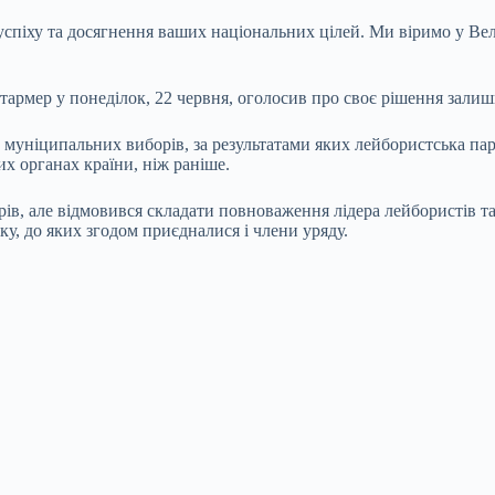
піху та досягнення ваших національних цілей. Ми віримо у Вели
тармер у понеділок, 22 червня, оголосив про своє рішення залиш
х муніципальних виборів, за результатами яких лейбористська па
их органах країни, ніж раніше.
орів, але відмовився складати повноваження лідера лейбористів т
ку, до яких згодом приєдналися і члени уряду.