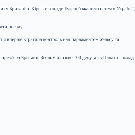
ку Британію. Кіре, ти завжди будеш бажаним гостем в Україні",
ити посаду.
ртія вперше втратила контроль над парламентом Уельсу та
а прем’єра Британії. Згодом близько 100 депутатів Палати громад