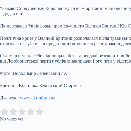
"Бажаю Сполученому Королівству та всім британцям виключно ус
– додав він.
Як передавав Укрінформ, прем’єр-міністр Великої Британії Кір С
Політична криза у Великій Британії розпочалася після травневи
отримала на 1,4 тисячі представників менше в різних законодавч
Стармер взяв на себе відповідальність за невдалі результати виб
від Лейбористської партії публічно закликали його піти у відстав
Фото: Володимир Зеленський / Х
Британія Відставка Зеленський Стармер
Джерело:
www.ukrinform.ua
Submit Rating
Rate this item:
No votes yet.