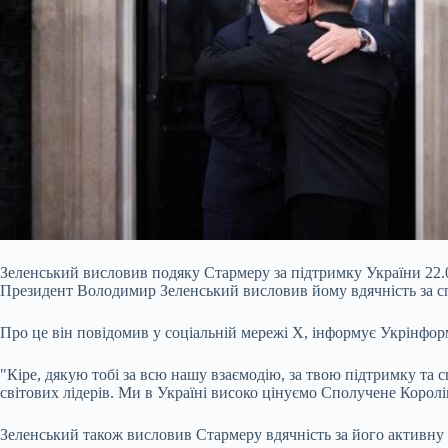
Зеленський висловив подяку Стармеру за підтримку України 22.0
Президент Володимир Зеленський висловив йому вдячність за спі
Про це він повідомив у соціальній мережі Х, інформує Укрінфо
"Кіре, дякую тобі за всю нашу взаємодію, за твою підтримку та с
світових лідерів. Ми в Україні високо цінуємо Сполучене Королів
Зеленський також висловив Стармеру вдячність за його активну п