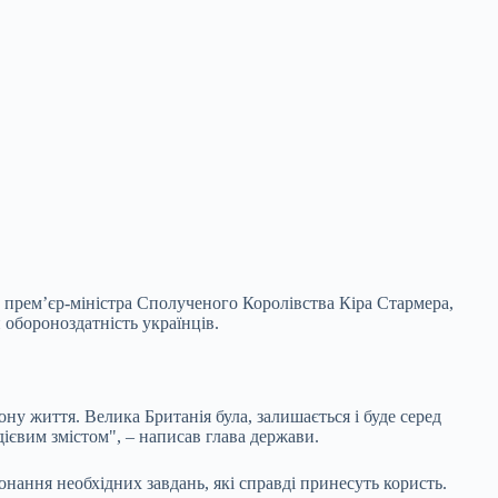
и прем’єр-міністра Сполученого Королівства Кіра Стармера,
 обороноздатність українців.
у життя. Велика Британія була, залишається і буде серед
дієвим змістом", – написав глава держави.
онання необхідних завдань, які справді принесуть користь.