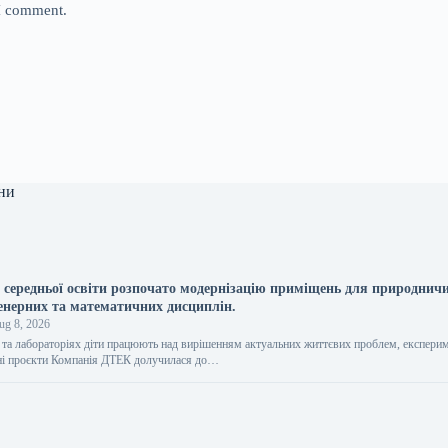
 I comment.
ни
х середньої освіти розпочато модернізацію приміщень для природничи
женерних та математичних дисциплін.
g 8, 2026
та лабораторіях діти працюють над вирішенням актуальних життєвих проблем, експери
ні проєкти Компанія ДТЕК долучилася до…